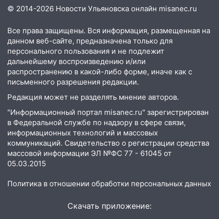
16:34
Из-за мощной непогоды в
© 2014-2026 Новости Ульяновска онлайн
misanec.ru
Ульяновске отменили фестиваль «Наше
время»
Все права защищены. Вся информация, размещенная на
данном веб-сайте, предназначена только для
16:17
Мелекесский район первым в
персонального пользования и не подлежит
Ульяновской области намолотил более
дальнейшему воспроизведению и/или
100 тысяч тонн зерна
распространению в какой-либо форме, иначе как с
письменного разрешения редакции.
15:17
В колледжи и техникумы
Ульяновской области подали более 10
Редакция может не разделять мнение авторов.
тысяч заявлений
"Информационный портал misanec.ru" зарегистрирован
в Федеральной службе по надзору в сфере связи,
15:04
Фоторепортаж с улиц Ульяновска
информационных технологий и массовых
после шторма: поваленные деревья и
коммуникаций. Свидетельство о регистрации средства
затопленные улицы
массовой информации ЭЛ №ФС 77 - 61045 от
05.03.2015
14:28
Ураган вырвал остановку на улице
Деева в Заволжье
Политика в отношении обработки персональных данных
14:26
Жители Ульяновска сами
пытаются расчистить ливнёвки, не
Скачать приложение:
дождавшись коммунальщиков