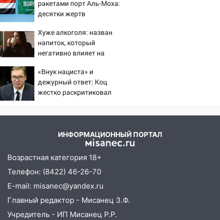
ракетами порт Аль-Моха:
05:05
День, когда всё может
десятки жертв
измениться: гороскоп на 9 августа —
три знака получат шанс, который нельзя
Хуже алкоголя: назван
упустить
напиток, который
негативно влияет на
08.08.2026
организм - многие пьют
20:10
Во время урагана в Ульяновске на
«Внук нациста» и
его каждый день
Волге перевернулась лодка
дежурный ответ: Коц
жестко раскритиковал
19:55
В Ульяновске упавшее дерево
Вучича за реакцию на
заблокировало в машине двух женщин
вопрос об убийстве
русских
17:15
В Ульяновской области
ИНФОРМАЦИОННЫЙ ПОРТАЛ
ремонтируют девять мостов: один уже
готов, ещё два — почти завершены
Возрастная категория 18+
17:00
«Ульяновскалипсис»: последствия
Телефон: (8422) 46-26-70
урагана 8 августа
E-mail: misanec@yandex.ru
16:38
Прогноз погоды в Ульяновской
Главный редактор - Мисанец З.Ф.
области на 9 августа
Учредитель - ИП Мисанец Р.Р.