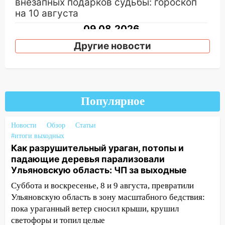
внезапных подарков судьбы: гороскоп
на 10 августа
09.08.2026
21:58
В Ульяновске около «нового»
Другие новости
моста утопили автомобиль «Вольво»
20:20
Итоги 9 августа в Ульяновской
области: разгул стихии, поиски
человека на Волге и транспортный
Популярное
коллапс
19:43
Из-за ураганного ветра упали
Новости
Обзор
Статьи
деревья в парке «Победы»
#итоги выходных
Как разрушительный ураган, потопы и
18:00
Пепелище на Балтийской: в
падающие деревья парализовали
Заволжье ульяновские спасатели
Ульяновскую область: ЧП за выходные
ликвидировали крупный пожар
Суббота и воскресенье, 8 и 9 августа, превратили
17:15
Прогноз погоды на 10 августа в
Ульяновскую область в зону масштабного бедствия:
Ульяновской области
пока ураганный ветер сносил крыши, крушил
светофоры и топил целые