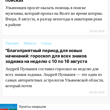
поисках
09:15
Ураган, изнасилование ребенка,
автоподставы и атака беспилотников:
Ульяновцев просят оказать помощь в поиске
важные итоги прошедшей недели в
мужчины, который пропал на Волге во время шторма.
Ульяновской области
Вчера, 8 августа, в разгар непогоды в акватории реки
в районе
08:20
В Ульяновске восстановили
трамвайную и троллейбусную
09.08.2026
инфраструктуру после шторма
Гороскоп
Новости
Статьи
08:19
Внимание! В Цильнинском районе
"Благоприятный период для новых
пропал 67-летний мужчина
начинаний: гороскоп для всех знаков
08:11
На Ульяновск снова надвигается
зодиака на неделю с 10 по 16 августа
непогода
Андрей Пупышев составил гороскоп на неделю для
07:30
всех знаков зодиака. Андрей Пупышев — это один из
Евро-3 вместо Евро-5: что
означают классы бензина и можно ли
самых авторитетных астрологов Ульяновской области,
заливать «старое» топливо в
который почти
современные автомобили
09.08.2026
06:30
Какая погода будет в Ульяновской
области днем 9 августа
Хуситы накрыли