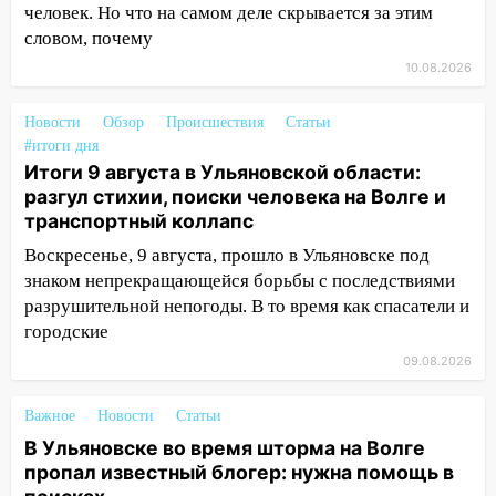
человек. Но что на самом деле скрывается за этим
13:00
На проспекте Тюленева в
словом, почему
Ульяновске образовалось «море»
10.08.2026
12:57
В Ульяновской области ожидается
крупный град
Новости
Обзор
Происшествия
Статьи
12:11
Где есть бензин в Ульяновске 9
#итоги дня
Итоги 9 августа в Ульяновской области:
августа: список АЗС
разгул стихии, поиски человека на Волге и
11:55
Соцсети: светофор упал на
транспортный коллапс
машину во время сильного ливня в
Воскресенье, 9 августа, прошло в Ульяновске под
Ульяновске
знаком непрекращающейся борьбы с последствиями
11:00
В Ульяновской области люди в
разрушительной непогоды. В то время как спасатели и
СНТ сидят без света
городские
09.08.2026
10:13
Прокуратура подвела итоги
недели в Ульяновской области
Важное
Новости
Статьи
09:18
Из-за ливня заблокировано
В Ульяновске во время шторма на Волге
движение трамваев в Ульяновске
пропал известный блогер: нужна помощь в