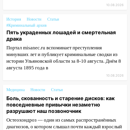
16:00
В Ульяновске во время шторма на
10.08.2026
Волге пропал известный блогер: нужна
помощь в поисках
История
Новости
Статьи
15:28
Соцсети: на «Ауди» упало дерево
#Криминальный архив
в Новом городе
Пять украденных лошадей и смертельная
драка
15:12
В Ульяновске выгорела кухня в
многоэтажке
Портал misanec.ru вспоминает преступления
минувших лет и публикует криминальные сводки из
14:18
Гинеколог рассказала о том, с
истории Ульяновской области за 8-10 августа. Днём 8
какими сложностями сталкиваются
августа 1895 года в
молодые мамы
10.08.2026
13:02
Соцсети: на улице Розы
Люксембург дерево упало на
Медицина
Новости
Статьи
автомобиль
Боль, скованность и старение дисков: как
13:00
повседневные привычки незаметно
«Благоприятный период для
разрушают наш позвоночник
новых начинаний: гороскоп для всех
знаков зодиака на неделю с 10 по 16
Остеохондроз — один из самых распространённых
августа
диагнозов, о котором слышал почти каждый взрослый