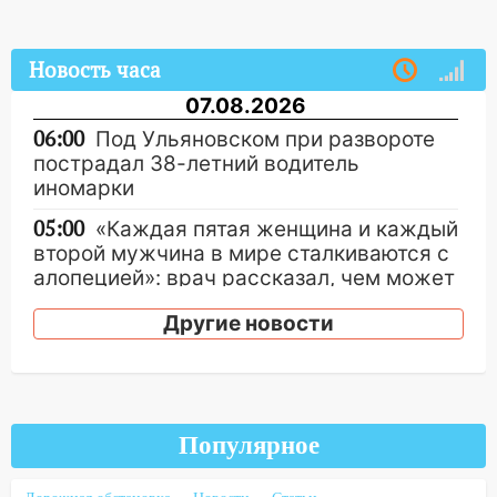
Новость часа
07.08.2026
06:00
Под Ульяновском при развороте
пострадал 38-летний водитель
иномарки
05:00
«Каждая пятая женщина и каждый
второй мужчина в мире сталкиваются с
алопецией»: врач рассказал, чем может
быть вызвано облысение и как с этим
Другие новости
справиться
03:30
Гороскоп на 7 августа: пятница
принесет прилив творческой энергии и
отличные шансы исправить старые
ошибки
Популярное
06.08.2026