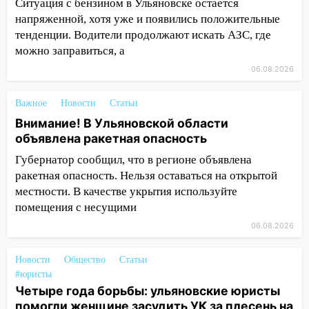
повысят зарплату
Ситуация с бензином в Ульяновске остается
напряженной, хотя уже и появились положительные
14:01
Инсценировали ДТП и получили
тенденции. Водители продолжают искать АЗС, где
более 4,6 миллиона рублей: перед
можно заправиться, а
судом предстанет банда
06.08.2026
автоподставщиков
13:36
В Инзе произошел крупный пожар
Важное
Новости
Статьи
Внимание! В Ульяновской области
13:00
В суде защитили репутацию
объявлена ракетная опасность
мужчины, которого необоснованно
обвиняли в жестоком обращении с
Губернатор сообщил, что в регионе объявлена
животными
ракетная опасность. Нельзя оставаться на открытой
местности. В качестве укрытия используйте
12:28
Миллион на «льготниках»: в
помещения с несущими
Ульяновской области перевозчик
провернул хитрую схему с чужими
06.08.2026
проездными
Новости
Общество
Статьи
12:10
Ульяновский алиментщик накопил
#юристы
120 тысяч долга
Четыре года борьбы: ульяновские юристы
помогли женщине засудить УК за плесень на
11:49
Снят режим «Ракетная