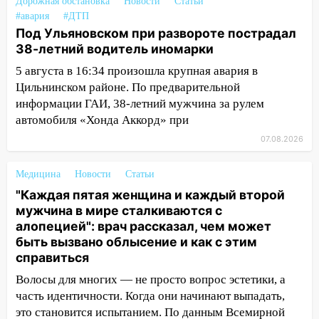
Дорожная обстановка
Новости
Статьи
23:20
Прогноз погоды на 7 августа в
#авария
#ДТП
Ульяновской области
Под Ульяновском при развороте пострадал
20:04
38-летний водитель иномарки
Ульяновцев приглашают на забег,
посвящённый Дню воздушного флота
5 августа в 16:34 произошла крупная авария в
России
Цильнинском районе. По предварительной
информации ГАИ, 38-летний мужчина за рулем
19:12
В Ульяновской области
автомобиля «Хонда Аккорд» при
руководителя частной компании
наказали за сокрытие прошлого своего
07.08.2026
сотрудник
Медицина
Новости
Статьи
18:02
В Ульяновск едут звезды
"Каждая пятая женщина и каждый второй
баскетбола!
мужчина в мире сталкиваются с
17:08
Ульяновский областной суд
алопецией": врач рассказал, чем может
оставил в силе приговор руководству
быть вызвано облысение и как с этим
«УльяновскФармации» за махинации на
справиться
3,2 млн рублей
Волосы для многих — не просто вопрос эстетики, а
16:09
Ветераны легкой атлетики из
часть идентичности. Когда они начинают выпадать,
Ульяновска успешно выступили на
это становится испытанием. По данным Всемирной