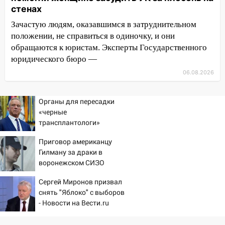
стенах
опасность» на территории Ульяновской
области
Зачастую людям, оказавшимся в затруднительном
положении, не справиться в одиночку, и они
11:30
Кабмин РФ разрешил до 1 июля
обращаются к юристам. Эксперты Государственного
2027 года импорт, выпуск и обращение
юридического бюро —
бензина Евро 2, Евро 3, Евро 4
06.08.2026
11:12
Соцсети: на Рябикова автомобиль
врезался в забор
Органы для пересадки
10:27
Где есть бензин в Ульяновске
«черные
днем 6 августа: список АЗС
трансплантологи»
извлекали у еще живых
10:16
Внимание! В Ульяновской области
Приговор американцу
пациентов
объявлена ракетная опасность
Гилману за драки в
воронежском СИЗО
10:00
В Старомайнском районе утонул
потребовали ужесточить -
51-летний мужчина
Сергей Миронов призвал
Новости на Вести.ru
снять "Яблоко" с выборов
09:50
В Ульяновске черный коршун
- Новости на Вести.ru
застрял в тепловозе