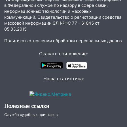
в Федеральной службе по надзору в сфере связи,
20:22
Мошенники обманули 92-летнюю
информационных технологий и массовых
жительницу Ульяновской области
коммуникаций. Свидетельство о регистрации средства
массовой информации ЭЛ №ФС 77 - 61045 от
19:14
Житель Ульяновской области
05.03.2015
подвез троих незнакомцев на трассе и
заработал уголовное дело
Политика в отношении обработки персональных данных
18:14
Прогноз погоды на 6 августа в
Ульяновской области
Скачать приложение:
18:00
Мотофристайл, рок и силовой
экстрим: в Ульяновске пройдет
большой фестиваль «Наше время»
Наша статистика:
17:30
Где есть бензин в Ульяновске 5
августа после рабочего дня: список АЗС
17:05
«Обыск» по видеосвязи: в
Полезные ссылки
Ульяновске задержали 19-летнюю
Служба судебных приставов
сообщницу мошенников
16:12
Едва не перерезал горло: в