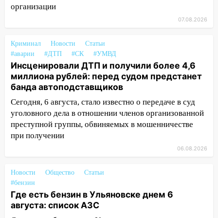
Чемпионате России
организации
07.08.2026
16:02
В Ульяновской области убрали
более 28% площадей зерновых и
зернобобовых культур
Криминал
Новости
Статьи
#аварии
#ДТП
#СК
#УМВД
15:51
Бросила кирпич в жену брата: в
Инсценировали ДТП и получили более 4,6
Ульяновской области завели дело на
миллиона рублей: перед судом предстанет
агрессивную женщину
банда автоподставщиков
15:47
На улице Радищева сбили
Сегодня, 6 августа, стало известно о передаче в суд
курьера: крупная авария в Ульяновске
уголовного дела в отношении членов организованной
преступной группы, обвиняемых в мошенничестве
15:15
Проводил до квартиры и ограбил:
при получении
новый кавалер женщины оказался
06.08.2026
рецидивистом
14:26
В Ульяновске ограничат движение
Новости
Общество
Статьи
по улице Ефремова
#бензин
Где есть бензин в Ульяновске днем 6
14:23
67% ульяновцев готовы
августа: список АЗС
передумать увольняться, если им