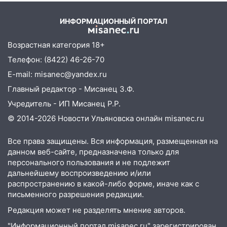
09:44
Ульяновские спасатели помогли
юному велосипедисту на улице
ИНФОРМАЦИОННЫЙ ПОРТАЛ
Чернышевского
08:21
В Заволжском районе украли два
Возрастная категория 18+
велосипеда
Телефон: (8422) 46-26-70
07:18
E-mail: misanec@yandex.ru
В Ульяновск идет
тридцатиградусная жара: какая будет
Главный редактор - Мисанец З.Ф.
погода в четверг
Учредитель - ИП Мисанец Р.Р.
06:00
Четыре года борьбы: ульяновские
© 2014-2026 Новости Ульяновска онлайн
misanec.ru
юристы помогли женщине засудить УК
за плесень на стенах
Все права защищены. Вся информация, размещенная на
данном веб-сайте, предназначена только для
05:00
Кому 6 августа звезды сулят
персонального пользования и не подлежит
прибыль, а кому — испытания на
дальнейшему воспроизведению и/или
прочность
распространению в какой-либо форме, иначе как с
письменного разрешения редакции.
05.08.2026
22:58
Соцсети: на проспекте Тюленева
Редакция может не разделять мнение авторов.
ДТП с мотоциклистом
"Информационный портал misanec.ru" зарегистрирован