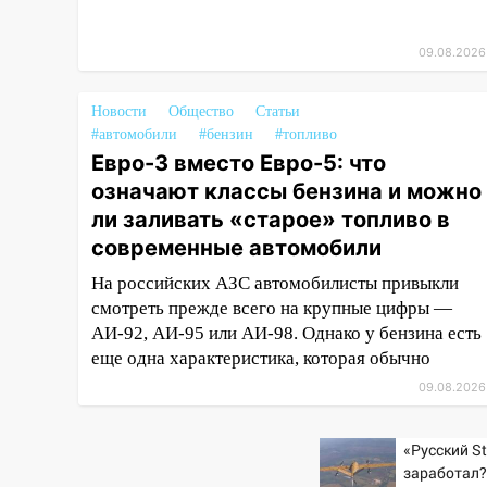
11:00
В Ульяновской области
люди в СНТ сидят без света
09.08.2026
10:13
Прокуратура подвела
Новости
Общество
Статьи
итоги недели в Ульяновской
#автомобили
#бензин
#топливо
области
Евро-3 вместо Евро-5: что
09:18
Из-за ливня
означают классы бензина и можно
заблокировано движение
ли заливать «старое» топливо в
трамваев в Ульяновске
современные автомобили
09:15
Ураган, изнасилование
На российских АЗС автомобилисты привыкли
ребенка, автоподставы и атака
смотреть прежде всего на крупные цифры —
беспилотников: важные итоги
АИ-92, АИ-95 или АИ-98. Однако у бензина есть
прошедшей недели в
еще одна характеристика, которая обычно
Ульяновской области
09.08.2026
08:20
В Ульяновске
восстановили трамвайную и
«Русский St
троллейбусную
заработал?
инфраструктуру после шторма.