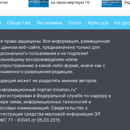
атно
на свою мертвую 16-
Ук
ь точность
летнюю дочь и не мог
но
по объектам
сдержать слезы
уд
20
а
Общество
Экономика
Спорт
Культура
На до
се права защищены. Вся информация, размещенная
 данном веб-сайте, предназначена только для
ерсонального пользования и не подлежит
альнейшему воспроизведению и/или
аспространению в какой-либо форме, иначе как с
исьменного разрешения редакции.
едакция может не разделять мнение авторов.
Информационный портал misanec.ru"
арегистрирован в Федеральной службе по надзору в
фере связи, информационных технологий и
ассовых коммуникаций. Свидетельство о
егистрации средства массовой информации ЭЛ
С 77 - 61045 от 05.03.2015