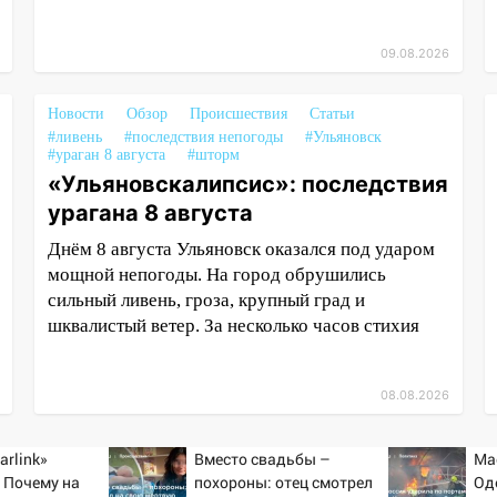
09.08.2026
Новости
Обзор
Происшествия
Статьи
#ливень
#последствия непогоды
#Ульяновск
#ураган 8 августа
#шторм
«Ульяновскалипсис»: последствия
урагана 8 августа
Днём 8 августа Ульяновск оказался под ударом
мощной непогоды. На город обрушились
сильный ливень, гроза, крупный град и
шквалистый ветер. За несколько часов стихия
08.08.2026
arlink»
Вместо свадьбы –
Ма
 Почему на
похороны: отец смотрел
Од