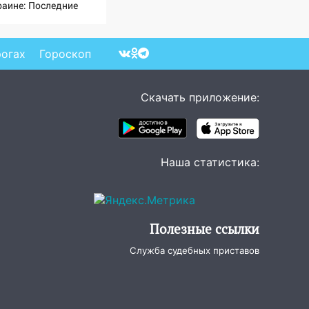
раине: Последние
вости, подробности об
арах России 9 августа
26 года
рогах
Гороскоп
Скачать приложение:
Наша статистика:
Полезные ссылки
Служба судебных приставов