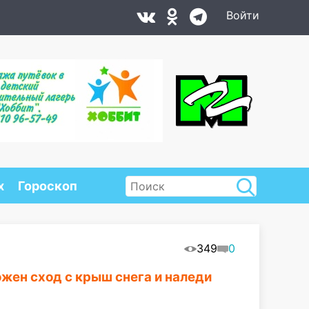
Войти
х
Гороскоп
349
0
жен сход с крыш снега и наледи