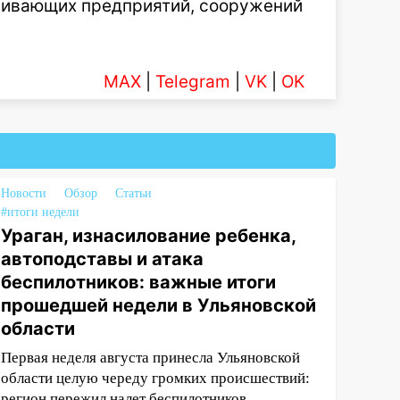
живающих предприятий, сооружений
MAX
|
Telegram
|
VK
|
OK
Новости
Обзор
Статьи
#итоги недели
Ураган, изнасилование ребенка,
автоподставы и атака
беспилотников: важные итоги
прошедшей недели в Ульяновской
области
Первая неделя августа принесла Ульяновской
области целую череду громких происшествий:
регион пережил налет беспилотников,