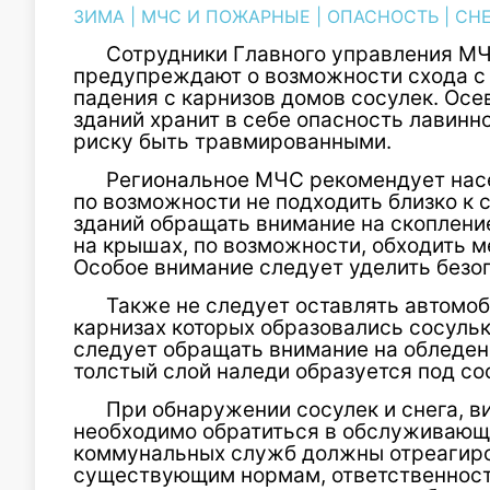
ЗИМА
|
МЧС И ПОЖАРНЫЕ
|
ОПАСНОСТЬ
|
СН
Сотрудники Главного управления МЧ
предупреждают о возможности схода с 
падения с карнизов домов сосулек. Ос
зданий хранит в себе опасность лавинно
риску быть травмированными.
Региональное МЧС рекомендует нас
по возможности не подходить близко к 
зданий обращать внимание на скоплени
на крышах, по возможности, обходить м
Особое внимание следует уделить безоп
Также не следует оставлять автомоб
карнизах которых образовались сосульки
следует обращать внимание на обледен
толстый слой наледи образуется под со
При обнаружении сосулек и снега, в
необходимо обратиться в обслуживающ
коммунальных служб должны отреагиро
существующим нормам, ответственност