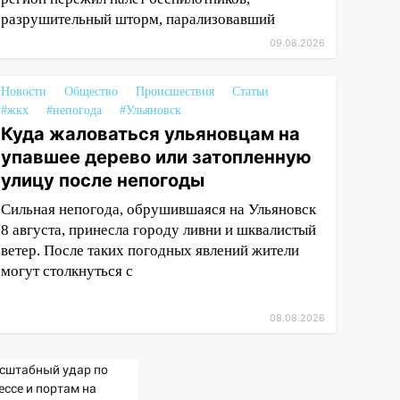
разрушительный шторм, парализовавший
09.08.2026
Новости
Общество
Происшествия
Статьи
#жкх
#непогода
#Ульяновск
Куда жаловаться ульяновцам на
упавшее дерево или затопленную
улицу после непогоды
Сильная непогода, обрушившаяся на Ульяновск
8 августа, принесла городу ливни и шквалистый
ветер. После таких погодных явлений жители
могут столкнуться с
08.08.2026
сштабный удар по
ессе и портам на