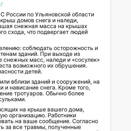
ЕГ
С России по Ульяновской области
крыш домов снега и наледи,
евшая снежная масса на крышах
го схода, что подвергает людей
елению: соблюдать осторожность и
стенам зданий. При выходе из
е снежных масс, наледи и «сосулек»
еста возможного их обрушения.
асности детей.
или вблизи зданий и сооружений, на
 и нависание снега. Кроме того,
ение тротуаров. Обычно более
сульками.
исящих на крыше вашего дома,
ую организацию. Работники
вать на ваше сообщение. Согласно
ь за все травмы, полученные