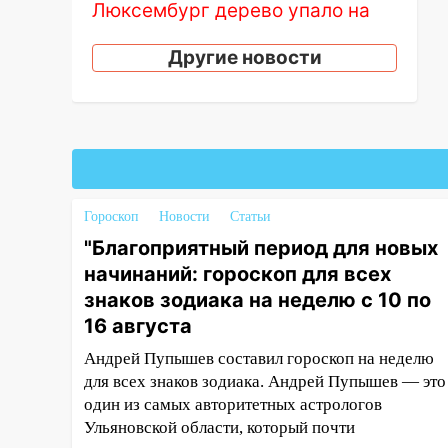
Люксембург дерево упало на
автомобиль
Другие новости
13:00
«Благоприятный период
для новых начинаний: гороскоп
для всех знаков зодиака на
неделю с 10 по 16 августа
13:00
На проспекте Тюленева в
Ульяновске образовалось
«море»
Гороскоп
Новости
Статьи
"Благоприятный период для новых
12:57
В Ульяновской области
начинаний: гороскоп для всех
ожидается крупный град
знаков зодиака на неделю с 10 по
12:11
Где есть бензин в
16 августа
Ульяновске 9 августа: список
АЗС
Андрей Пупышев составил гороскоп на неделю
для всех знаков зодиака. Андрей Пупышев — это
11:55
Соцсети: светофор упал
один из самых авторитетных астрологов
на машину во время сильного
Ульяновской области, который почти
ливня в Ульяновске