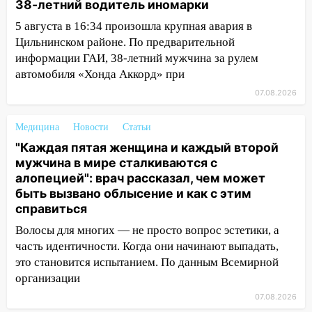
38-летний водитель иномарки
августа: список АЗС
5 августа в 16:34 произошла крупная авария в
11:50
Заснул рядом с ребёнком и
Цильнинском районе. По предварительной
случайно задушил его: суд вынес
информации ГАИ, 38-летний мужчина за рулем
приговор
автомобиля «Хонда Аккорд» при
11:38
В Ленинском районе пожар
07.08.2026
полностью уничтожил дачный дом и
сарай
Медицина
Новости
Статьи
"Каждая пятая женщина и каждый второй
11:38
В Госдуме предложили отменить
мужчина в мире сталкиваются с
ЕГЭ с 2027 года
алопецией": врач рассказал, чем может
11:25
В Ульяновске ИИ будет выявлять
быть вызвано облысение и как с этим
нарушителей на контейнерных
справиться
площадках
Волосы для многих — не просто вопрос эстетики, а
часть идентичности. Когда они начинают выпадать,
11:20
Ульяновская шахматистка
это становится испытанием. По данным Всемирной
Валерия Клейменова выиграла два
организации
золота в составе сборной мира
07.08.2026
11:16
В Ульяновске открыли памятную