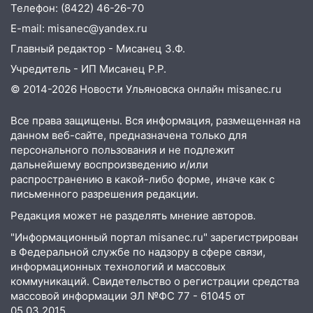
Телефон: (8422) 46-26-70
06.08.2026
E-mail: misanec@yandex.ru
23:20
Прогноз погоды на 7 августа в
Ульяновской области
Главный редактор - Мисанец З.Ф.
Учредитель - ИП Мисанец Р.Р.
20:04
Ульяновцев приглашают на забег,
посвящённый Дню воздушного флота
© 2014-2026 Новости Ульяновска онлайн
misanec.ru
России
Все права защищены. Вся информация, размещенная на
19:12
В Ульяновской области
данном веб-сайте, предназначена только для
руководителя частной компании
персонального пользования и не подлежит
наказали за сокрытие прошлого своего
дальнейшему воспроизведению и/или
сотрудник
распространению в какой-либо форме, иначе как с
письменного разрешения редакции.
18:02
В Ульяновск едут звезды
Редакция может не разделять мнение авторов.
баскетбола!
"Информационный портал misanec.ru" зарегистрирован
17:08
Ульяновский областной суд
в Федеральной службе по надзору в сфере связи,
оставил в силе приговор руководству
информационных технологий и массовых
«УльяновскФармации» за махинации на
коммуникаций. Свидетельство о регистрации средства
3,2 млн рублей
массовой информации ЭЛ №ФС 77 - 61045 от
05.03.2015