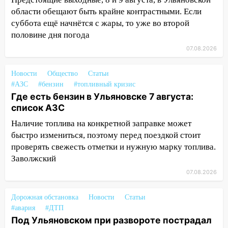
полицейские проведут акцию «Час
области обещают быть крайне контрастными. Если
пассажира»
суббота ещё начнётся с жары, то уже во второй
13:20
В Ульяновске за один день
половине дня погода
обокрали женщину на пляже и
07.08.2026
подростка в сквере
13:01
В Димитровграде мужчина
Новости
Общество
Статьи
выбросил из машины страйкбольную
#АЗС
#бензин
#топливный кризис
гранату: его задержали
Где есть бензин в Ульяновске 7 августа:
список АЗС
12:34
На Ульяновскую область
Наличие топлива на конкретной заправке может
надвигается сильнейшая непогода: град
быстро измениться, поэтому перед поездкой стоит
и шквал до 27 м/с
проверять свежесть отметки и нужную марку топлива.
12:31
Ульяновец хотел купить иномарку
Заволжский
из Европы и потерял 760 тысяч рублей
07.08.2026
12:20
В Чердаклинском районе
столкнулись «Лада» и Chevrolet:
Дорожная обстановка
Новости
Статьи
пострадал 14-летний подросток
#авария
#ДТП
Под Ульяновском при развороте пострадал
12:00
Где есть бензин в Ульяновске 7