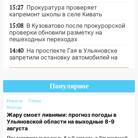
15:27
Прокуратура проверяет
капремонт школы в селе Кивать
15:08
В Кузоватово после прокурорской
проверки обновили разметку на
пешеходных переходах
14:40
На проспекте Гая в Ульяновске
запретили остановку автомобилей на
50-метровом участке
Другие новости
14:22
В Новом городе 8 августа пройдет
большой фестиваль «Наше время» с
Популярное
мотофристайлом и концертом
«Мураками»
Новости
Статьи
14:04
Жару смоет ливнями: прогноз
#погода
погоды в Ульяновской области на
Жару смоет ливнями: прогноз погоды в
выходные 8-9 августа
Ульяновской области на выходные 8-9
августа
13:30
В Ульяновске транспортные
Предстоящие выходные, 8 и 9 августа, в Ульяновской