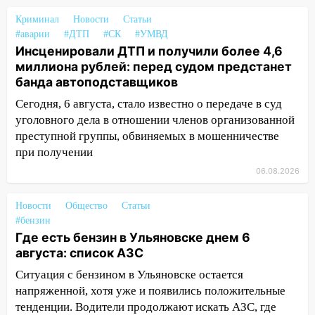
доску декабристу Кондратию Рылееву
Криминал
Новости
Статьи
10:40
В Ульяновске спасатели ночью
#аварии
#ДТП
#СК
#УМВД
нашли потерявшегося в заброшенных
Инсценировали ДТП и получили более 4,6
садах 79-летнего мужчину
миллиона рублей: перед судом предстанет
банда автоподставщиков
10:26
На нескольких улицах Ульяновска
Сегодня, 6 августа, стало известно о передаче в суд
временно отключили холодную воду
уголовного дела в отношении членов организованной
10:14
В Ульяновске двоих участников
преступной группы, обвиняемых в мошенничестве
коррупционной схемы при ЦГКБ
при получении
отправили в колонию на 7 и 8 лет
06.08.2026
09:52
Ночью беспилотники сбили над
соседними Татарстаном и Саратовской
Новости
Общество
Статьи
областью
#бензин
Где есть бензин в Ульяновске днем 6
09:41
Диана Шурыгина уверовала в
августа: список АЗС
Бога в СИЗО
Ситуация с бензином в Ульяновске остается
09:35
В Ульяновске директора фирмы
напряженной, хотя уже и появились положительные
будут судить за неуплату налогов на 48
тенденции. Водители продолжают искать АЗС, где