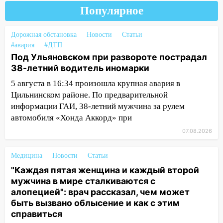
ошибки
Популярное
06.08.2026
Дорожная обстановка
Новости
Статьи
23:20
Прогноз погоды на 7 августа в
#авария
#ДТП
Ульяновской области
Под Ульяновском при развороте пострадал
20:04
38-летний водитель иномарки
Ульяновцев приглашают на забег,
посвящённый Дню воздушного флота
5 августа в 16:34 произошла крупная авария в
России
Цильнинском районе. По предварительной
информации ГАИ, 38-летний мужчина за рулем
19:12
В Ульяновской области
автомобиля «Хонда Аккорд» при
руководителя частной компании
наказали за сокрытие прошлого своего
07.08.2026
сотрудник
Медицина
Новости
Статьи
18:02
В Ульяновск едут звезды
"Каждая пятая женщина и каждый второй
баскетбола!
мужчина в мире сталкиваются с
17:08
Ульяновский областной суд
алопецией": врач рассказал, чем может
оставил в силе приговор руководству
быть вызвано облысение и как с этим
«УльяновскФармации» за махинации на
справиться
3,2 млн рублей