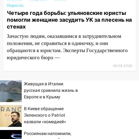
12:10
Ульяновский алиментщик накопил
#юристы
120 тысяч долга
Четыре года борьбы: ульяновские юристы
помогли женщине засудить УК за плесень на
11:49
Снят режим «Ракетная
стенах
опасность» на территории Ульяновской
области
Зачастую людям, оказавшимся в затруднительном
положении, не справиться в одиночку, и они
11:30
Кабмин РФ разрешил до 1 июля
обращаются к юристам. Эксперты Государственного
2027 года импорт, выпуск и обращение
юридического бюро —
бензина Евро 2, Евро 3, Евро 4
06.08.2026
11:12
Соцсети: на Рябикова автомобиль
врезался в забор
Живущая в Италии
10:27
Где есть бензин в Ульяновске
русская сравнила жизнь в
днем 6 августа: список АЗС
Европе и в Крыму
10:16
Внимание! В Ульяновской области
В Киеве обращение
объявлена ракетная опасность
Зеленского о Patriot
назвали «комедией»
10:00
В Старомайнском районе утонул
51-летний мужчина
Россиянам напомнили,