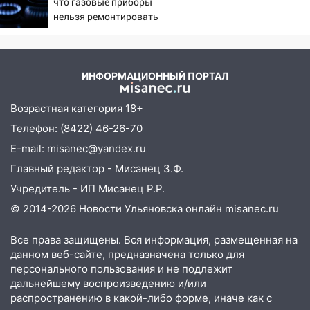
что газовые приборы
09:50
В Ульяновске черный коршун
нельзя ремонтировать
застрял в тепловозе
самостоятельно
09:44
Ульяновские спасатели помогли
юному велосипедисту на улице
ИНФОРМАЦИОННЫЙ ПОРТАЛ
Чернышевского
08:21
В Заволжском районе украли два
Возрастная категория 18+
велосипеда
Телефон: (8422) 46-26-70
07:18
E-mail: misanec@yandex.ru
В Ульяновск идет
тридцатиградусная жара: какая будет
Главный редактор - Мисанец З.Ф.
погода в четверг
Учредитель - ИП Мисанец Р.Р.
06:00
Четыре года борьбы: ульяновские
© 2014-2026 Новости Ульяновска онлайн
misanec.ru
юристы помогли женщине засудить УК
за плесень на стенах
Все права защищены. Вся информация, размещенная на
данном веб-сайте, предназначена только для
05:00
Кому 6 августа звезды сулят
персонального пользования и не подлежит
прибыль, а кому — испытания на
дальнейшему воспроизведению и/или
прочность
распространению в какой-либо форме, иначе как с