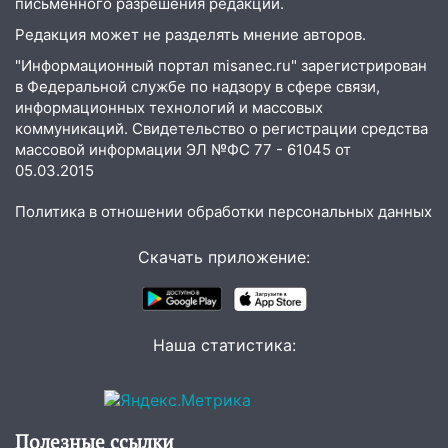
письменного разрешения редакции.
05.08.2026
22:58
Соцсети: на проспекте Тюленева
Редакция может не разделять мнение авторов.
ДТП с мотоциклистом
"Информационный портал misanec.ru" зарегистрирован
в Федеральной службе по надзору в сфере связи,
20:22
Мошенники обманули 92-летнюю
информационных технологий и массовых
жительницу Ульяновской области
коммуникаций. Свидетельство о регистрации средства
массовой информации ЭЛ №ФС 77 - 61045 от
19:14
Житель Ульяновской области
05.03.2015
подвез троих незнакомцев на трассе и
заработал уголовное дело
Политика в отношении обработки персональных данных
18:14
Прогноз погоды на 6 августа в
Ульяновской области
Скачать приложение:
18:00
Мотофристайл, рок и силовой
экстрим: в Ульяновске пройдет
большой фестиваль «Наше время»
Наша статистика:
17:30
Где есть бензин в Ульяновске 5
августа после рабочего дня: список АЗС
17:05
«Обыск» по видеосвязи: в
Полезные ссылки