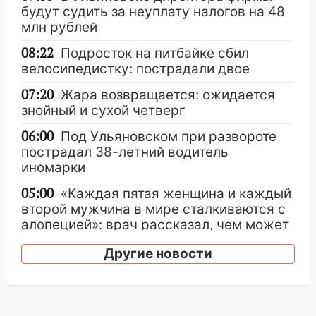
будут судить за неуплату налогов на 48
млн рублей
08:22
Подросток на питбайке сбил
велосипедистку: пострадали двое
07:20
Жара возвращается: ожидается
знойный и сухой четверг
06:00
Под Ульяновском при развороте
пострадал 38-летний водитель
иномарки
05:00
«Каждая пятая женщина и каждый
второй мужчина в мире сталкиваются с
алопецией»: врач рассказал, чем может
быть вызвано облысение и как с этим
Другие новости
справиться
03:30
Гороскоп на 7 августа: пятница
принесет прилив творческой энергии и
отличные шансы исправить старые