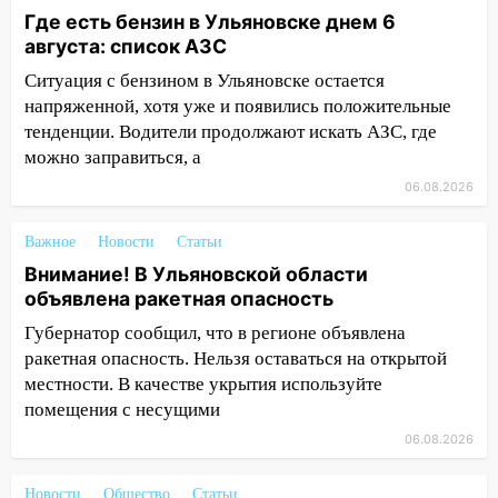
Где есть бензин в Ульяновске днем 6
14:23
67% ульяновцев готовы
августа: список АЗС
передумать увольняться, если им
повысят зарплату
Ситуация с бензином в Ульяновске остается
напряженной, хотя уже и появились положительные
14:01
Инсценировали ДТП и получили
тенденции. Водители продолжают искать АЗС, где
более 4,6 миллиона рублей: перед
можно заправиться, а
судом предстанет банда
06.08.2026
автоподставщиков
13:36
В Инзе произошел крупный пожар
Важное
Новости
Статьи
Внимание! В Ульяновской области
13:00
В суде защитили репутацию
объявлена ракетная опасность
мужчины, которого необоснованно
обвиняли в жестоком обращении с
Губернатор сообщил, что в регионе объявлена
животными
ракетная опасность. Нельзя оставаться на открытой
местности. В качестве укрытия используйте
12:28
Миллион на «льготниках»: в
помещения с несущими
Ульяновской области перевозчик
провернул хитрую схему с чужими
06.08.2026
проездными
Новости
Общество
Статьи