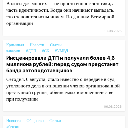
Волосы для многих — не просто вопрос эстетики, а
16:09
Ветераны легкой атлетики из
часть идентичности. Когда они начинают выпадать,
Ульяновска успешно выступили на
это становится испытанием. По данным Всемирной
Чемпионате России
организации
07.08.2026
16:02
В Ульяновской области убрали
более 28% площадей зерновых и
зернобобовых культур
Криминал
Новости
Статьи
#аварии
#ДТП
#СК
#УМВД
15:51
Бросила кирпич в жену брата: в
Инсценировали ДТП и получили более 4,6
Ульяновской области завели дело на
миллиона рублей: перед судом предстанет
агрессивную женщину
банда автоподставщиков
15:47
На улице Радищева сбили
Сегодня, 6 августа, стало известно о передаче в суд
курьера: крупная авария в Ульяновске
уголовного дела в отношении членов организованной
преступной группы, обвиняемых в мошенничестве
15:15
Проводил до квартиры и ограбил:
при получении
новый кавалер женщины оказался
06.08.2026
рецидивистом
14:26
В Ульяновске ограничат движение
Новости
Общество
Статьи
по улице Ефремова
#бензин