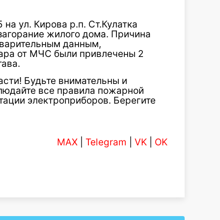
 на ул. Кирова р.п. Ст.Кулатка
загорание жилого дома. Причина
дварительным данным,
ара от МЧС были привлечены 2
тава.
сти! Будьте внимательны и
людайте все правила пожарной
тации электроприборов. Берегите
MAX
|
Telegram
|
VK
|
OK