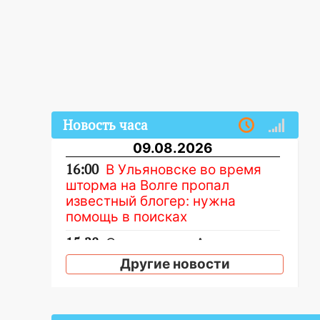
Новость часа
09.08.2026
16:00
В Ульяновске во время
шторма на Волге пропал
известный блогер: нужна
помощь в поисках
15:28
Соцсети: на «Ауди» упало
дерево в Новом городе
Другие новости
15:12
В Ульяновске выгорела
кухня в многоэтажке