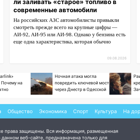
ли заливать «старое» топливо в
современные автомобили
На российских АЗС автомобилисты привыкли
смотреть прежде всего на крупные цифры —
АИ-92, АИ-95 или АИ-98. Однако у бензина есть
еще одна характеристика, которая обычно
09.08.2026
arlink»
Ночная атака могла
Ра
 Почему на
повредить ключевой мост
кр
атно
через Днестр в Одесской
За
ь точность
области
тр
по объектам
ка
а
Общество
Экономика
Спорт
Культура
На до
се права защищены. Вся информация, размещенная
 данном веб-сайте, предназначена только для