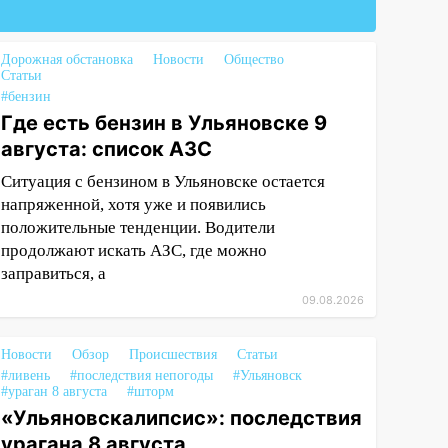
Дорожная обстановка
Новости
Общество
Статьи
#бензин
Где есть бензин в Ульяновске 9
августа: список АЗС
Ситуация с бензином в Ульяновске остается
напряженной, хотя уже и появились
положительные тенденции. Водители
продолжают искать АЗС, где можно
заправиться, а
09.08.2026
Новости
Обзор
Происшествия
Статьи
#ливень
#последствия непогоды
#Ульяновск
#ураган 8 августа
#шторм
«Ульяновскалипсис»: последствия
урагана 8 августа