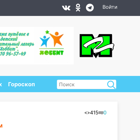
Войти
х
Гороскоп
415
0
м