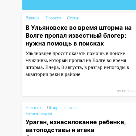
14:18
Гинеколог рассказала о
том, с какими сложностями
сталкиваются молодые мамы
Важное
Новости
Статьи
В Ульяновске во время шторма на
13:02
Соцсети: на улице Розы
Люксембург дерево упало на
Волге пропал известный блогер:
автомобиль
нужна помощь в поисках
13:00
«Благоприятный период
Ульяновцев просят оказать помощь в поиске
для новых начинаний: гороскоп
мужчины, который пропал на Волге во время
для всех знаков зодиака на
шторма. Вчера, 8 августа, в разгар непогоды в
неделю с 10 по 16 августа
акватории реки в районе
13:00
На проспекте Тюленева в
Ульяновске образовалось
09.08.2026
«море»
12:57
В Ульяновской области
Новости
Обзор
Статьи
ожидается крупный град
#итоги недели
Ураган, изнасилование ребенка,
12:11
Где есть бензин в
автоподставы и атака
Ульяновске 9 августа: список