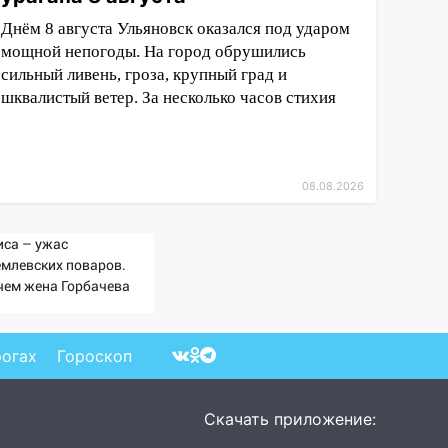
Днём 8 августа Ульяновск оказался под ударом
мощной непогоды. На город обрушились
сильный ливень, гроза, крупный град и
шквалистый ветер. За несколько часов стихия
08.08.2026
иса – ужас
емлевских поваров.
чем жена Горбачева
ебовала пять видов
ши каждое утро?
рогах
Гороскоп
Скачать приложение: