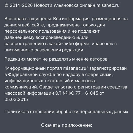
Федерации: возбуждено уголовное дело
© 2014-2026 Новости Ульяновска онлайн
misanec.ru
11:16
В Ульяновске ищут 37-летнего
мужчину, пропавшего ещё 19 июля
Все права защищены. Вся информация, размещенная на
данном веб-сайте, предназначена только для
10:30
От мотофристайла до прогулки с
персонального пользования и не подлежит
хаски: куда сходить в Ульяновской
дальнейшему воспроизведению и/или
области 8–9 августа
распространению в какой-либо форме, иначе как с
письменного разрешения редакции.
10:11
Директора ульяновской
Редакция может не разделять мнение авторов.
«Нефтяной топливной компании» будут
судить за неуплату 48,4 млн рублей
"Информационный портал misanec.ru" зарегистрирован
налогов
в Федеральной службе по надзору в сфере связи,
информационных технологий и массовых
09:28
Дети на дорогах: пострадали
коммуникаций. Свидетельство о регистрации средства
велосипедисты, мотоциклисты и
массовой информации ЭЛ №ФС 77 - 61045 от
пешеходы. Обзор крупных аварий в
05.03.2015
Ульяновской области
Политика в отношении обработки персональных данных
08:30
Поджог со свечой, 16 сгоревших
домов и выстрел за водку
Скачать приложение:
07:50
Какая погоды будет днем 8