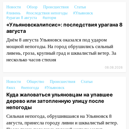
16:17
Мелекесский район первым в
Новости
Обзор
Происшествия
Статьи
Ульяновской области намолотил более
#ливень
#последствия непогоды
#Ульяновск
100 тысяч тонн зерна
#ураган 8 августа
#шторм
«Ульяновскалипсис»: последствия урагана 8
15:17
В колледжи и техникумы
августа
Ульяновской области подали более 10
Днём 8 августа Ульяновск оказался под ударом
тысяч заявлений
мощной непогоды. На город обрушились сильный
15:04
Фоторепортаж с улиц Ульяновска
ливень, гроза, крупный град и шквалистый ветер. За
после шторма: поваленные деревья и
несколько часов стихия
затопленные улицы
08.08.2026
14:28
Ураган вырвал остановку на улице
Деева в Заволжье
Новости
Общество
Происшествия
Статьи
#жкх
#непогода
#Ульяновск
14:26
Жители Ульяновска сами
Куда жаловаться ульяновцам на упавшее
пытаются расчистить ливнёвки, не
дерево или затопленную улицу после
дождавшись коммунальщиков
непогоды
14:16
Шторм продолжает ломать город:
Сильная непогода, обрушившаяся на Ульяновск 8
на улице Любови Шевцовой рухнул
августа, принесла городу ливни и шквалистый ветер.
светофор