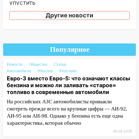
упустить
08.08.2026
Другие новости
20:10
Во время урагана в Ульяновске на
Волге перевернулась лодка
19:55
В Ульяновске упавшее дерево
заблокировало в машине двух женщин
Популярное
17:15
В Ульяновской области
ремонтируют девять мостов: один уже
Новости
Общество
Статьи
готов, ещё два — почти завершены
#автомобили
#бензин
#топливо
Евро-3 вместо Евро-5: что означают классы
17:00
«Ульяновскалипсис»: последствия
бензина и можно ли заливать «старое»
урагана 8 августа
топливо в современные автомобили
16:38
Прогноз погоды в Ульяновской
На российских АЗС автомобилисты привыкли
области на 9 августа
смотреть прежде всего на крупные цифры — АИ-92,
АИ-95 или АИ-98. Однако у бензина есть еще одна
16:34
Из-за мощной непогоды в
характеристика, которая обычно
Ульяновске отменили фестиваль «Наше
09.08.2026
время»