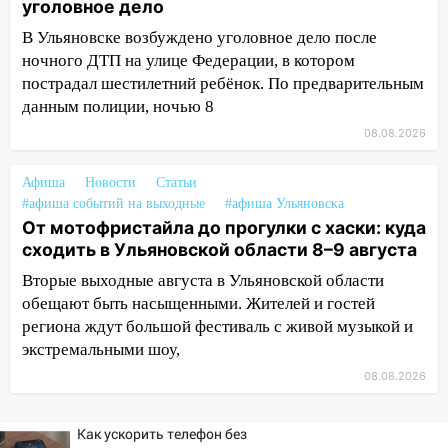
уголовное дело
13:46
Сильный ветер сорвал крышу с
В Ульяновске возбуждено уголовное дело после
СТО на проспекте Созидателей
ночного ДТП на улице Федерации, в котором
пострадал шестилетний ребёнок. По предварительным
13:35
Непогода продолжает бить по
данным полиции, ночью 8
транспорту: в Ульяновске трамвай
сошёл с рельсов
08.08.2026
13:22
Упавшие деревья перекрыли
Афиша
Новости
Статьи
дороги в Ульяновске: фото
#афиша событий на выходные
#афиша Ульяновска
13:17
От мотофристайла до прогулки с хаски: куда
Непогода в Ульяновске не
сходить в Ульяновской области 8–9 августа
закончится сегодня: сильные ливни
сохранятся 9 августа
Вторые выходные августа в Ульяновской области
обещают быть насыщенными. Жителей и гостей
13:15
Трижды «брал в долг» без спроса:
региона ждут большой фестиваль с живой музыкой и
житель Вешкаймского района похитил у
экстремальными шоу,
знакомого 191 тысячу рублей
08.08.2026
13:14
Ураган оторвал светофор на
проспекте Филатова в Ульяновске
Как ускорить телефон без