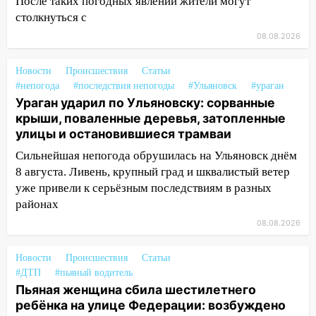
После таких погодных явлений жители могут
столкнуться с
14:14
Студента из Ульяновска обманули
08.08.2026
мошенники под видом преподавателя
14:12
Куда жаловаться ульяновцам на
Новости
Происшествия
Статьи
упавшее дерево или затопленную улицу
#непогода
#последствия непогоды
#Ульяновск
#ураган
после непогоды
Ураган ударил по Ульяновску: сорванные
крыши, поваленные деревья, затопленные
13:59
В Новом городе ураганным
улицы и остановившиеся трамваи
ветром сорвало опалубку со
строящегося дома
Сильнейшая непогода обрушилась на Ульяновск днём
8 августа. Ливень, крупный град и шквалистый ветер
13:54
В мэрии Ульяновска рассказали,
уже привели к серьёзным последствиям в разных
как устраняют последствия мощного
районах
шторма
08.08.2026
13:49
Стихия продолжает крушить
Ульяновск: дерево рухнуло на дом на
Новости
Происшествия
Статьи
Орджоникидзе
#ДТП
#пьяный водитель
Пьяная женщина сбила шестилетнего
13:47
На Нижней Террасе мощным
ребёнка на улице Федерации: возбуждено
ветром вырвало дерево с корнем