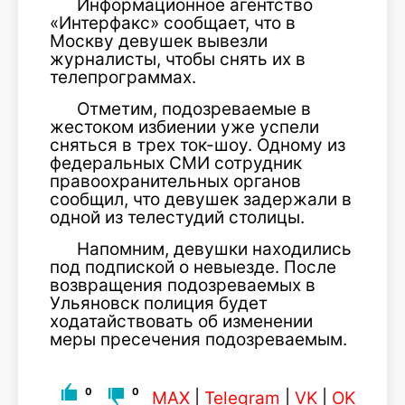
Информационное агентство
«Интерфакс» сообщает, что в
Москву девушек вывезли
журналисты, чтобы снять их в
телепрограммах.
Отметим, подозреваемые в
жестоком избиении уже успели
сняться в трех ток-шоу. Одному из
федеральных СМИ сотрудник
правоохранительных органов
сообщил, что девушек задержали в
одной из телестудий столицы.
Напомним, девушки находились
под подпиской о невыезде. После
возвращения подозреваемых в
Ульяновск полиция будет
ходатайствовать об изменении
меры пресечения подозреваемым.
0
0
MAX
|
Telegram
|
VK
|
OK