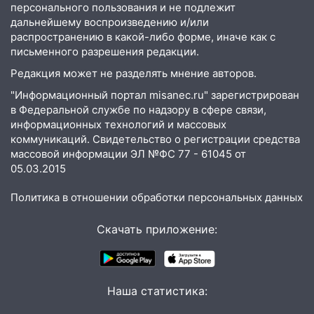
18:14
Прогноз погоды на 6 августа в
персонального пользования и не подлежит
дальнейшему воспроизведению и/или
Ульяновской области
распространению в какой-либо форме, иначе как с
18:00
Мотофристайл, рок и силовой
письменного разрешения редакции.
экстрим: в Ульяновске пройдет
Редакция может не разделять мнение авторов.
большой фестиваль «Наше время»
"Информационный портал misanec.ru" зарегистрирован
17:30
Где есть бензин в Ульяновске 5
в Федеральной службе по надзору в сфере связи,
августа после рабочего дня: список АЗС
информационных технологий и массовых
коммуникаций. Свидетельство о регистрации средства
17:05
«Обыск» по видеосвязи: в
массовой информации ЭЛ №ФС 77 - 61045 от
Ульяновске задержали 19-летнюю
05.03.2015
сообщницу мошенников
Политика в отношении обработки персональных данных
16:12
Едва не перерезал горло: в
Вешкайме посиделки с судимым
Скачать приложение:
знакомым закончились для женщины
больницей
16:06
18-летняя девушка без прав
Наша статистика:
перевернулась на мопеде и попала в
больницу