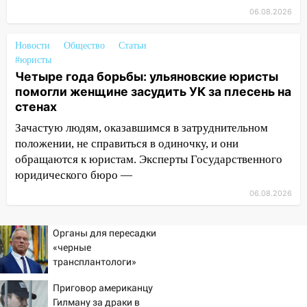
11:12
Соцсети: на Рябикова автомобиль
06.08.2026
врезался в забор
10:27
Где есть бензин в Ульяновске
Новости
Общество
Статьи
днем 6 августа: список АЗС
#юристы
Четыре года борьбы: ульяновские юристы
10:16
Внимание! В Ульяновской области
помогли женщине засудить УК за плесень на
объявлена ракетная опасность
стенах
10:00
В Старомайнском районе утонул
Зачастую людям, оказавшимся в затруднительном
51-летний мужчина
положении, не справиться в одиночку, и они
обращаются к юристам. Эксперты Государственного
09:50
В Ульяновске черный коршун
юридического бюро —
застрял в тепловозе
06.08.2026
09:44
Ульяновские спасатели помогли
юному велосипедисту на улице
Органы для пересадки
Чернышевского
«черные
08:21
В Заволжском районе украли два
трансплантологи»
велосипеда
извлекали у еще живых
Приговор американцу
пациентов
07:18
В Ульяновск идет
Гилману за драки в