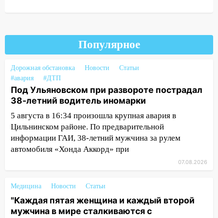
руководителя частной компании
наказали за сокрытие прошлого своего
сотрудник
Популярное
18:02
В Ульяновск едут звезды
баскетбола!
Дорожная обстановка
Новости
Статьи
17:08
Ульяновский областной суд
#авария
#ДТП
оставил в силе приговор руководству
Под Ульяновском при развороте пострадал
«УльяновскФармации» за махинации на
38-летний водитель иномарки
3,2 млн рублей
5 августа в 16:34 произошла крупная авария в
16:09
Ветераны легкой атлетики из
Цильнинском районе. По предварительной
Ульяновска успешно выступили на
информации ГАИ, 38-летний мужчина за рулем
Чемпионате России
автомобиля «Хонда Аккорд» при
07.08.2026
16:02
В Ульяновской области убрали
более 28% площадей зерновых и
зернобобовых культур
Медицина
Новости
Статьи
"Каждая пятая женщина и каждый второй
15:51
Бросила кирпич в жену брата: в
мужчина в мире сталкиваются с
Ульяновской области завели дело на