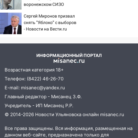
тридцатиградусная жара: какая будет
воронежском СИЗО
потребовали ужесточить -
погода в четверг
Сергей Миронов призвал
Новости на Вести.ru
06:00
снять "Яблоко" с выборов
Четыре года борьбы: ульяновские
- Новости на Вести.ru
юристы помогли женщине засудить УК
за плесень на стенах
05:00
Кому 6 августа звезды сулят
прибыль, а кому — испытания на
ИНФОРМАЦИОННЫЙ ПОРТАЛ
прочность
Возрастная категория 18+
05.08.2026
Телефон: (8422) 46-26-70
22:58
Соцсети: на проспекте Тюленева
ДТП с мотоциклистом
E-mail: misanec@yandex.ru
Главный редактор - Мисанец З.Ф.
20:22
Мошенники обманули 92-летнюю
жительницу Ульяновской области
Учредитель - ИП Мисанец Р.Р.
© 2014-2026 Новости Ульяновска онлайн
misanec.ru
19:14
Житель Ульяновской области
подвез троих незнакомцев на трассе и
Все права защищены. Вся информация, размещенная на
заработал уголовное дело
данном веб-сайте, предназначена только для