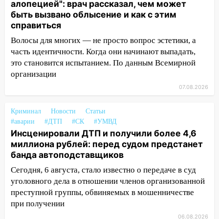
алопецией": врач рассказал, чем может
агрессивную женщину
быть вызвано облысение и как с этим
справиться
15:47
На улице Радищева сбили
курьера: крупная авария в Ульяновске
Волосы для многих — не просто вопрос эстетики, а
часть идентичности. Когда они начинают выпадать,
15:15
Проводил до квартиры и ограбил:
это становится испытанием. По данным Всемирной
новый кавалер женщины оказался
организации
рецидивистом
07.08.2026
14:26
В Ульяновске ограничат движение
по улице Ефремова
Криминал
Новости
Статьи
#аварии
#ДТП
#СК
#УМВД
14:23
67% ульяновцев готовы
Инсценировали ДТП и получили более 4,6
передумать увольняться, если им
миллиона рублей: перед судом предстанет
повысят зарплату
банда автоподставщиков
14:01
Инсценировали ДТП и получили
Сегодня, 6 августа, стало известно о передаче в суд
более 4,6 миллиона рублей: перед
уголовного дела в отношении членов организованной
судом предстанет банда
преступной группы, обвиняемых в мошенничестве
автоподставщиков
при получении
13:36
В Инзе произошел крупный пожар
06.08.2026