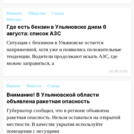
13:00
В суде защитили репутацию
Новости
Общество
Статьи
мужчины, которого необоснованно
#бензин
обвиняли в жестоком обращении с
Где есть бензин в Ульяновске днем 6
животными
августа: список АЗС
12:28
Миллион на «льготниках»: в
Ситуация с бензином в Ульяновске остается
Ульяновской области перевозчик
напряженной, хотя уже и появились положительные
провернул хитрую схему с чужими
тенденции. Водители продолжают искать АЗС, где
проездными
можно заправиться, а
12:10
Ульяновский алиментщик накопил
06.08.2026
120 тысяч долга
Важное
11:49
Новости
Статьи
Снят режим «Ракетная
опасность» на территории Ульяновской
Внимание! В Ульяновской области
области
объявлена ракетная опасность
Губернатор сообщил, что в регионе объявлена
11:30
Кабмин РФ разрешил до 1 июля
ракетная опасность. Нельзя оставаться на открытой
2027 года импорт, выпуск и обращение
местности. В качестве укрытия используйте
бензина Евро 2, Евро 3, Евро 4
помещения с несущими