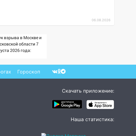
06.08.2026
ук взрыва в Москве и
сковской области 7
уста 2026 года:
ичины, источник,
куда был громкий
опок
рогах
Гороскоп
Скачать приложение:
Наша статистика: