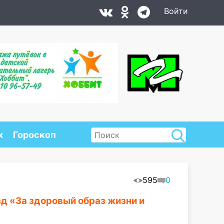
Войти
х
Гороскоп
595
0
зд «За здоровый образ жизни и