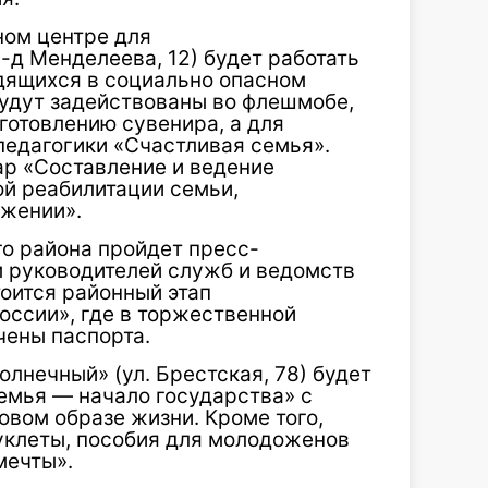
ном центре для
-д Менделеева, 12) будет работать
одящихся в социально опасном
будут задействованы во флешмобе,
зготовлению сувенира, а для
педагогики «Счастливая семья».
р «Составление и ведение
й реабилитации семьи,
ожении».
го района пройдет пресс-
 руководителей служб и ведомств
тоится районный этап
оссии», где в торжественной
чены паспорта.
олнечный» (ул. Брестская, 78) будет
емья — начало государства» с
вом образе жизни. Кроме того,
уклеты, пособия для молодоженов
мечты».