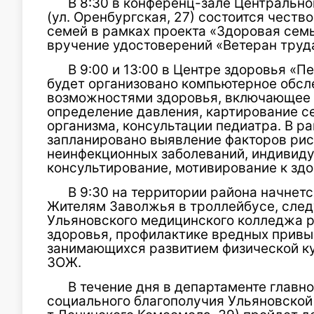
В 8:30 в конференц-зале Центральн
(ул. Оренбургская, 27) состоится чест
семей в рамках проекта «Здоровая семь
вручение удостоверений «Ветеран труд
В 9:00 и 13:00 в Центре здоровья «П
будет организовано компьютерное обсл
возможностями здоровья, включающее 
определение давления, картирование с
организма, консультации педиатра. В р
запланировано выявление факторов рис
неинфекционных заболеваний, индивид
консультирование, мотивирование к зд
В 9:30 на территории района начнет
Жителям Заволжья в троллейбусе, сле
Ульяновского медицинского колледжа 
здоровья, профилактике вредных привыч
занимающихся развитием физической ку
ЗОЖ.
В течение дня в департаменте главно
социального благополучия Ульяновской 