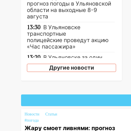
прогноз погоды в Ульяновской
области на выходные 8-9
августа
13:30
В Ульяновске
транспортные
полицейские проведут акцию
«Час пассажира»
13:20
В Ульяновске за один
день обокрали женщину на
Другие новости
пляже и подростка в сквере
13:01
В Димитровграде
мужчина выбросил из машины
страйкбольную гранату: его
задержали
12:34
На Ульяновскую область
Новости
Статьи
надвигается сильнейшая
#погода
непогода: град и шквал до 27
Жару смоет ливнями: прогноз
м/с