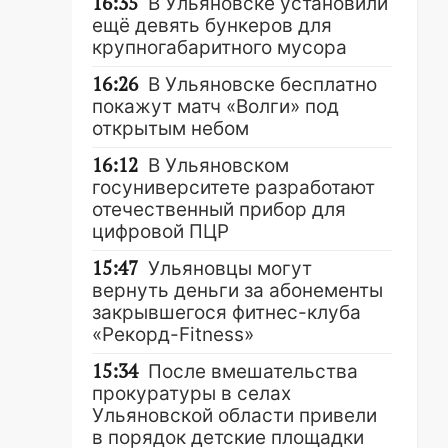
16:35
В Ульяновске установили
ещё девять бункеров для
крупногабаритного мусора
16:26
В Ульяновске бесплатно
покажут матч «Волги» под
открытым небом
16:12
В Ульяновском
госуниверситете разработают
отечественный прибор для
цифровой ПЦР
15:47
Ульяновцы могут
вернуть деньги за абонементы
закрывшегося фитнес-клуба
«Рекорд-Fitness»
15:34
После вмешательства
прокуратуры в селах
Ульяновской области привели
в порядок детские площадки