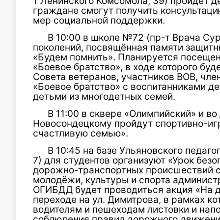
т Ленинского Комсомола, 39) пройдет д
граждане смогут получить консультаци
мер социальной поддержки.
В 10:00 в школе №72 (пр-т Врача Сур
поколений, посвящённая памяти защитн
«Будем помнить». Планируется посещен
«Боевое братство», в ходе которого буд
Совета ветеранов, участников ВОВ, чл
«Боевое братство» с воспитанниками д
детьми из многодетных семей.
В 11:00 в сквере «Олимпийский» и в
Новосондецкому пройдут спортивно-иг
счастливую семью».
В 10:45 на базе Ульяновского педаго
7) для студентов организуют «Урок безо
дорожно-транспортных происшествий с
молодёжи, культуры и спорта админист
ОГИБДД будет проводиться акция «На д
переходе на ул. Димитрова, в рамках к
водителям и пешеходам листовки и нап
соблюдения правил дорожного движени