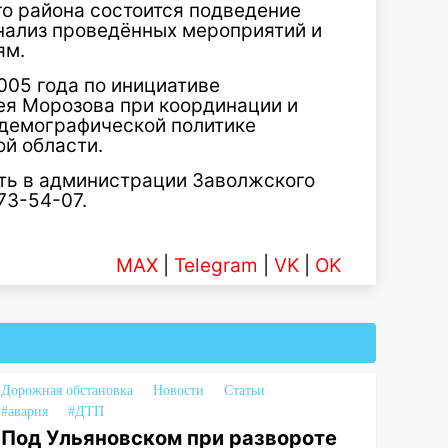
го района состоится подведение
анализ проведённых мероприятий и
ям.
005 года по инициативе
ея Морозова при координации и
 демографической политике
й области.
ь в администрации Заволжского
73-54-07.
MAX
|
Telegram
|
VK
|
OK
Дорожная обстановка
Новости
Статьи
#авария
#ДТП
Под Ульяновском при развороте