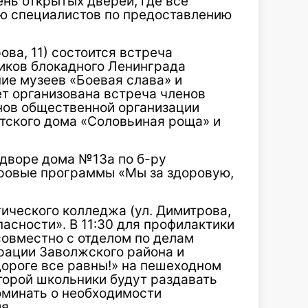
ень открытых дверей, где все
ю специалистов по предоставлению
ова, 11) состоится встреча
иков блокадного Ленинграда
ие музеев «Боевая слава» и
ет организована встреча членов
енов общественной организации
етского дома «Соловьиная роща» и
о дворе дома №13а по б-ру
ровые программы «Мы за здоровую,
гического колледжа (ул. Димитрова,
пасности». В 11:30 для профилактики
овместно с отделом по делам
рации Заволжского района и
ороге все равны!» на пешеходном
оторой школьники будут раздавать
оминать о необходимости
я.