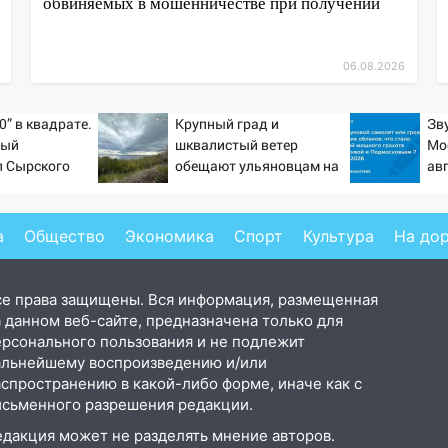
обвиняемых в мошенничестве при получении
06.08.2026
0” в квадрате.
Крупный град и
Зв
тый
шквалистый ветер
Мо
л Сырского
обещают ульяновцам на
авг
выходные
Пр
от
хл
а
Общество
Экономика
Спорт
Культура
На до
се права защищены. Вся информация, размещенная
 данном веб-сайте, предназначена только для
ерсонального пользования и не подлежит
альнейшему воспроизведению и/или
аспространению в какой-либо форме, иначе как с
исьменного разрешения редакции.
едакция может не разделять мнение авторов.