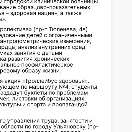
ой городской клинической больницы
вование образцово-показательных
я – здоровая нация», а также
а».
ерспектива» (пр-т Тюленева, 4в)
едование детей с ограниченными
антропометрические измерения,
ердца, анализ внутренних сред
амках занятия с детьми
ка развития хронических
уальное профилактическое
оровому образу жизни.
ся акция «Троллейбус здоровья».
дующем по маршруту №4, студенты
раздадут буклеты по проблемам
ек, листовки об организациях,
льтуры и спорта и пропагандой
го управления труда, занятости и
области по городу Ульяновску (пр-