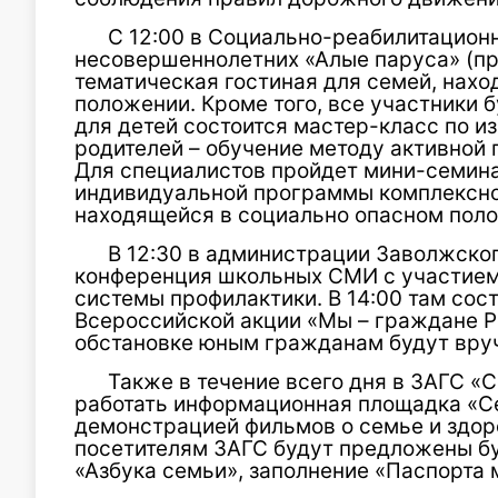
С 12:00 в Социально-реабилитацион
несовершеннолетних «Алые паруса» (пр
тематическая гостиная для семей, нах
положении. Кроме того, все участники 
для детей состоится мастер-класс по и
родителей – обучение методу активной 
Для специалистов пройдет мини-семина
индивидуальной программы комплексно
находящейся в социально опасном пол
В 12:30 в администрации Заволжско
конференция школьных СМИ с участием
системы профилактики. В 14:00 там сос
Всероссийской акции «Мы – граждане Р
обстановке юным гражданам будут вру
Также в течение всего дня в ЗАГС «С
работать информационная площадка «С
демонстрацией фильмов о семье и здоро
посетителям ЗАГС будут предложены б
«Азбука семьи», заполнение «Паспорта 