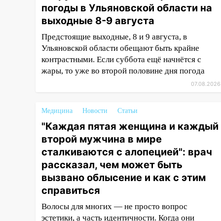
погоды в Ульяновской области на
12:31
Ульяновец хотел купить
выходные 8-9 августа
иномарку из Европы и потерял
Предстоящие выходные, 8 и 9 августа, в
760 тысяч рублей
Ульяновской области обещают быть крайне
12:20
В Чердаклинском районе
контрастными. Если суббота ещё начнётся с
столкнулись «Лада» и
жары, то уже во второй половине дня погода
Chevrolet: пострадал 14-летний
07.08.2026
подросток
12:00
Где есть бензин в
Медицина
Новости
Статьи
Ульяновске 7 августа: список
"Каждая пятая женщина и каждый
АЗС
второй мужчина в мире
11:50
Заснул рядом с ребёнком
сталкиваются с алопецией": врач
и случайно задушил его: суд
рассказал, чем может быть
вынес приговор
вызвано облысение и как с этим
11:38
В Ленинском районе
справиться
пожар полностью уничтожил
Волосы для многих — не просто вопрос
дачный дом и сарай
эстетики, а часть идентичности. Когда они