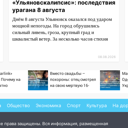
«Ульяновскалипсис»: последствия
урагана 8 августа
Днём 8 августа Ульяновск оказался под ударом
мощной непогоды. На город обрушились
сильный ливень, гроза, крупный град и
шквалистый ветер. За несколько часов стихия
08.08.2026
arlink»
Вместо свадьбы –
Ма
 Почему на
похороны: отец смотрел
Од
атно
на свою мертвую 16-
Ук
ь точность
летнюю дочь и не мог
но
по объектам
сдержать слезы
уд
20
а
Общество
Экономика
Спорт
Культура
На до
се права защищены. Вся информация, размещенная