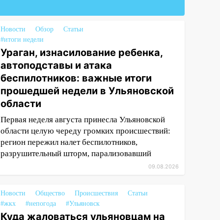
Новости
Обзор
Статьи
#итоги недели
Ураган, изнасилование ребенка,
автоподставы и атака
беспилотников: важные итоги
прошедшей недели в Ульяновской
области
Первая неделя августа принесла Ульяновской
области целую череду громких происшествий:
регион пережил налет беспилотников,
разрушительный шторм, парализовавший
09.08.2026
Новости
Общество
Происшествия
Статьи
#жкх
#непогода
#Ульяновск
Куда жаловаться ульяновцам на