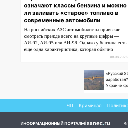
означают классы бензина и можно
11:00
В Ульяновской области
ли заливать «старое» топливо в
люди в СНТ сидят без света
современные автомобили
10:13
Прокуратура подвела
На российских АЗС автомобилисты привыкли
итоги недели в Ульяновской
смотреть прежде всего на крупные цифры —
области
АИ-92, АИ-95 или АИ-98. Однако у бензина есть
09:18
Из-за ливня
еще одна характеристика, которая обычно
заблокировано движение
09.08.2026
трамваев в Ульяновске
09:15
Ураган, изнасилование
«Русский St
ребенка, автоподставы и атака
заработал?
беспилотников: важные итоги
Украине кр
прошедшей недели в
увеличилас
Ульяновской области
попаданий 
ВСУ
ЧП
Криминал
Политик
08:20
В Ульяновске
восстановили трамвайную и
троллейбусную
ИНФОРМАЦИОННЫЙ ПОРТАЛ
В
инфраструктуру после шторма.