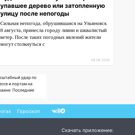
упавшее дерево или затопленную
улицу после непогоды
Сильная непогода, обрушившаяся на Ульяновск
8 августа, принесла городу ливни и шквалистый
ветер. После таких погодных явлений жители
могут столкнуться с
08.08.2026
сштабный удар по
ессе и портам на
раине: Последние
вости, подробности об
арах России 9 августа
26 года
рогах
Гороскоп
Скачать приложение: