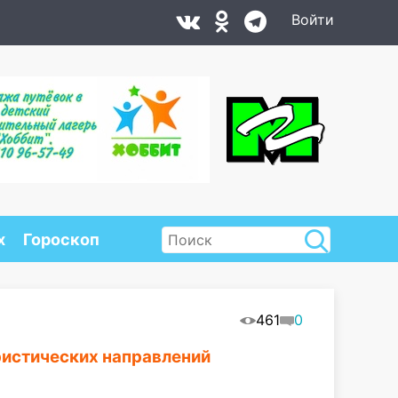
Войти
х
Гороскоп
461
0
уристических направлений