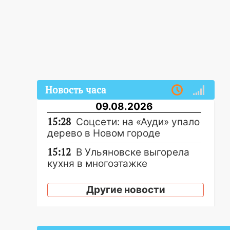
Новость часа
09.08.2026
15:28
Соцсети: на «Ауди» упало
дерево в Новом городе
15:12
В Ульяновске выгорела
кухня в многоэтажке
14:18
Гинеколог рассказала о
Другие новости
том, с какими сложностями
сталкиваются молодые мамы
13:02
Соцсети: на улице Розы