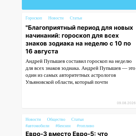
Люксембург дерево упало на
автомобиль
Гороскоп
Новости
Статьи
13:00
«Благоприятный период
"Благоприятный период для новых
для новых начинаний: гороскоп
для всех знаков зодиака на
начинаний: гороскоп для всех
неделю с 10 по 16 августа
знаков зодиака на неделю с 10 по
16 августа
13:00
На проспекте Тюленева в
Ульяновске образовалось
Андрей Пупышев составил гороскоп на неделю
«море»
для всех знаков зодиака. Андрей Пупышев — это
один из самых авторитетных астрологов
12:57
В Ульяновской области
Ульяновской области, который почти
ожидается крупный град
12:11
Где есть бензин в
Ульяновске 9 августа: список
09.08.2026
АЗС
11:55
Соцсети: светофор упал
Новости
Общество
Статьи
на машину во время сильного
#автомобили
#бензин
#топливо
ливня в Ульяновске
Евро-3 вместо Евро-5: что