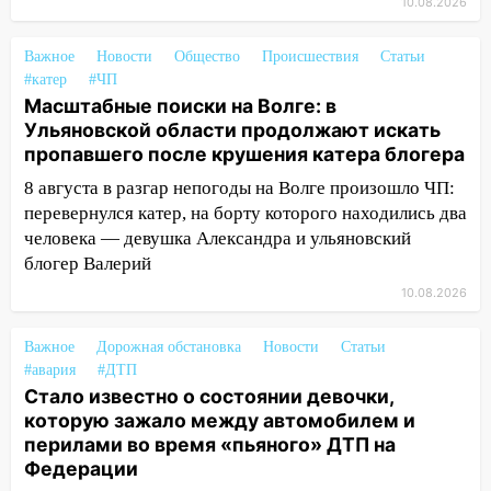
без попечения родителей
10.08.2026
13:36
«Мама, я умру?»: очевидец
Важное
Новости
Общество
Происшествия
Статьи
«пьяной» аварии, в которой маленькую
#катер
#ЧП
девочку зажало между автомобилем и
Масштабные поиски на Волге: в
перилами, рассказал о событиях
Ульяновской области продолжают искать
ужасной ночи
пропавшего после крушения катера блогера
13:05
17-летний парень находился за
8 августа в разгар непогоды на Волге произошло ЧП:
рулем мотоцикла во время ДТП в Новом
перевернулся катер, на борту которого находились два
городе: в ГАИ прокомментировали
человека — девушка Александра и ульяновский
сегодняшнюю аварию
блогер Валерий
12:59
Губернатор Ульяновской области
10.08.2026
выразил соболезнования в связи с
трагедией в Нижнекамске
Важное
Дорожная обстановка
Новости
Статьи
#авария
#ДТП
12:53
Число погибших в Нижнекамске
Стало известно о состоянии девочки,
выросло до 13 человек, среди них есть
которую зажало между автомобилем и
ребенок
перилами во время «пьяного» ДТП на
Федерации
12:46
Масштабные поиски на Волге: в