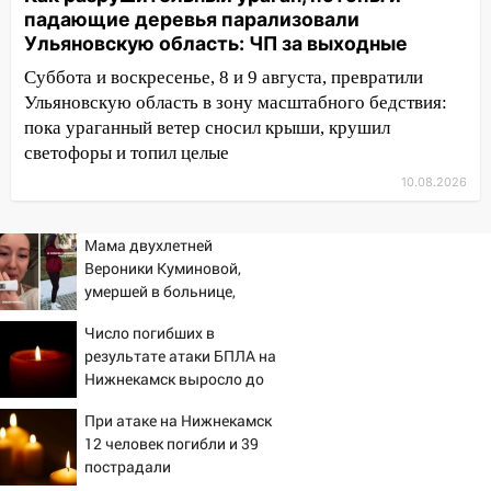
перехвачены четыре беспилотника
падающие деревья парализовали
Ульяновскую область: ЧП за выходные
10:15
Соцсети: мотоциклист врезался в
«Калину» в Новом городе
Суббота и воскресенье, 8 и 9 августа, превратили
Ульяновскую область в зону масштабного бедствия:
10:11
Во время атаки беспилотников в
пока ураганный ветер сносил крыши, крушил
Нижнекамске погибли люди: в
светофоры и топил целые
республике объявили траур
10.08.2026
10:06
За выходные выпало больше
месячной нормы осадков и упало 111
деревьев в Ульяновске
Мама двухлетней
Вероники Куминовой,
10:00
В Кузоватово ураганный ветер
умершей в больнице,
повредил кровли районного дома
беременна: семья ждет
Число погибших в
культуры и школы
девочку
результате атаки БПЛА на
09:20
Момент падения дерева на
Нижнекамск выросло до
машину в Ульяновске попал на видео
13
При атаке на Нижнекамск
09:16
Утро ульяновских водителей
12 человек погибли и 39
началось с «глухой» пробки на старом
пострадали
мосту