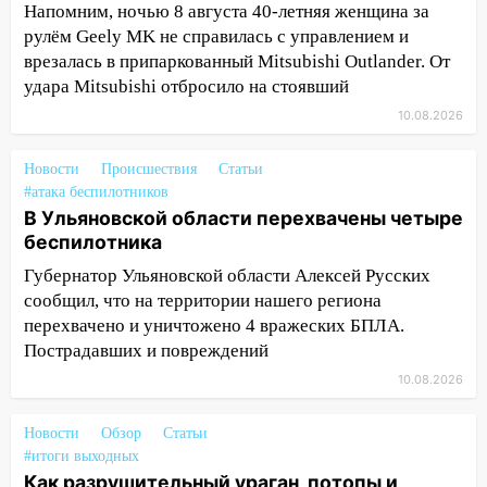
Ульяновской области продолжают
Напомним, ночью 8 августа 40-летняя женщина за
искать пропавшего после крушения
рулём Geely MK не справилась с управлением и
катера блогера
врезалась в припаркованный Mitsubishi Outlander. От
удара Mitsubishi отбросило на стоявший
11:53
Стало известно о состоянии
девочки, которую зажало между
10.08.2026
автомобилем и перилами во время
«пьяного» ДТП на Федерации
Новости
Происшествия
Статьи
#атака беспилотников
11:29
Сергей Клопков назначен
В Ульяновской области перехвачены четыре
начальником управления
беспилотника
административно-технического
контроля администрации Ульяновска
Губернатор Ульяновской области Алексей Русских
сообщил, что на территории нашего региона
11:12
В Ульяновской области в огне
перехвачено и уничтожено 4 вражеских БПЛА.
погиб один человек
Пострадавших и повреждений
11:05
12 человек погибли и 39 получили
10.08.2026
ранения после атаки беспилотников на
Нижнекамск
Новости
Обзор
Статьи
#итоги выходных
10:51
В Ульяновской области
Как разрушительный ураган, потопы и