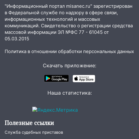
незаметно разрушают наш позвоночник
"Информационный портал misanec.ru" зарегистрирован
в Федеральной службе по надзору в сфере связи,
03:00
День скрытых ловушек и
информационных технологий и массовых
внезапных подарков судьбы: гороскоп
коммуникаций. Свидетельство о регистрации средства
на 10 августа
массовой информации ЭЛ №ФС 77 - 61045 от
05.03.2015
09.08.2026
21:58
В Ульяновске около «нового»
Политика в отношении обработки персональных данных
моста утопили автомобиль «Вольво»
Скачать приложение:
20:20
Итоги 9 августа в Ульяновской
области: разгул стихии, поиски
человека на Волге и транспортный
коллапс
Наша статистика:
19:43
Из-за ураганного ветра упали
деревья в парке «Победы»
18:00
Пепелище на Балтийской: в
Полезные ссылки
Заволжье ульяновские спасатели
ликвидировали крупный пожар
Служба судебных приставов