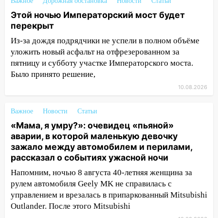
15:13
Семьям погибших и
Важное
Дорожная обстановка
Новости
Статьи
пострадавшим в Нижнекамске окажут
Этой ночью Императорский мост будет
материальную помощь
перекрыт
15:05
Столкновение двух «Лад» в
Из-за дождя подрядчики не успели в полном объёме
Димитровграде: пассажирка оказалась
уложить новый асфальт на отфрезерованном за
в больнице
пятницу и субботу участке Императорского моста.
Было принято решение,
14:23
В Вешкаймском районе
10.08.2026
перевернулся самодельный байк
14:21
Волонтеры «ЛизаАлерт»
Важное
Новости
Статьи
выложили ориентировку на пропавшего
«Мама, я умру?»: очевидец «пьяной»
8 августа в шторм ульяновского
аварии, в которой маленькую девочку
блогера
зажало между автомобилем и перилами,
рассказал о событиях ужасной ночи
14:00
Этой ночью Императорский мост
будет перекрыт
Напомним, ночью 8 августа 40-летняя женщина за
рулем автомобиля Geely MK не справилась с
13:49
Сотрудники СУ СК России по
управлением и врезалась в припаркованный Mitsubishi
Ульяновской области вручили ключи от
Outlander. После этого Mitsubishi
квартир сиротам и детям, оставшихся