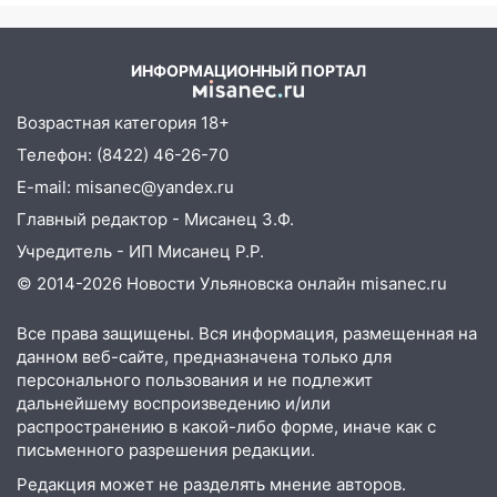
09:10
Соцсети: на Московском шоссе в
Ульяновске произошла авария
ИНФОРМАЦИОННЫЙ ПОРТАЛ
08:02
В Ульяновске во время
Возрастная категория 18+
диспансеризации у 26-летнего парня
выявили онкологию
Телефон: (8422) 46-26-70
E-mail: misanec@yandex.ru
07:00
Прохладная ночь и ветреный
день: прогноз погоды в Ульяновске 10
Главный редактор - Мисанец З.Ф.
августа
Учредитель - ИП Мисанец Р.Р.
06:00
Как разрушительный ураган,
© 2014-2026 Новости Ульяновска онлайн
misanec.ru
потопы и падающие деревья
парализовали Ульяновскую область: ЧП
Все права защищены. Вся информация, размещенная на
за выходные
данном веб-сайте, предназначена только для
персонального пользования и не подлежит
05:50
Пять украденных лошадей и
дальнейшему воспроизведению и/или
смертельная драка
распространению в какой-либо форме, иначе как с
письменного разрешения редакции.
05:00
Боль, скованность и старение
Редакция может не разделять мнение авторов.
дисков: как повседневные привычки