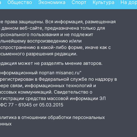
а
Общество
Экономика
Спорт
Культура
На до
се права защищены. Вся информация, размещенная
 данном веб-сайте, предназначена только для
ерсонального пользования и не подлежит
альнейшему воспроизведению и/или
аспространению в какой-либо форме, иначе как с
исьменного разрешения редакции.
едакция может не разделять мнение авторов.
Информационный портал misanec.ru"
арегистрирован в Федеральной службе по надзору в
фере связи, информационных технологий и
ассовых коммуникаций. Свидетельство о
егистрации средства массовой информации ЭЛ
С 77 - 61045 от 05.03.2015
олитика в отношении обработки персональных
анных