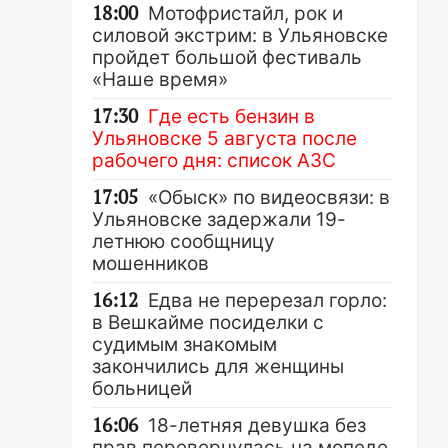
18:00
Мотофристайл, рок и
силовой экстрим: в Ульяновске
пройдет большой фестиваль
«Наше время»
17:30
Где есть бензин в
Ульяновске 5 августа после
рабочего дня: список АЗС
17:05
«Обыск» по видеосвязи: в
Ульяновске задержали 19-
летнюю сообщницу
мошенников
16:12
Едва не перерезал горло:
в Вешкайме посиделки с
судимым знакомым
закончились для женщины
больницей
16:06
18-летняя девушка без
прав перевернулась на мопеде