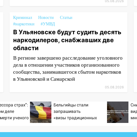
05.08.2026
Криминал
Новости
Статьи
#наркотики
#УМВД
В Ульяновске будут судить десять
наркодилеров, снабжавших две
области
В регионе завершено расследование уголовного
дела в отношении участников организованного
сообщества, занимавшегося сбытом наркотиков
в Ульяновской и Самарской
05.08.2026
ессора страх":
Бельгийцы стали
Сн
ом деле
запрашивать
ви
смерти ученого
«визы традиционных
мн
тановившего
ценностей» в посольстве
об
на поле с
РФ
по