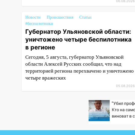
Фруктовой
06.08.2026
13:30
В Димитровграде на
улице Трудовой горело здание
Новости
Происшествия
Статьи
#беспилотники
13:00
Водитель без прав
Губернатор Ульяновской области:
врезался в припаркованный
уничтожено четыре беспилотника
автомобиль
в регионе
12:37
Переезжал «зебру» на
Сегодня, 5 августа, губернатор Ульяновской
велосипеде и попал под колеса
области Алексей Русских сообщил, что над
12:18
Вспыхнул изнутри: в
территорией региона перехвачено и уничтожено
Железнодорожном районе
четыре вражеских
горела дача
05.08.2026
11:33
В Засвияжье под колёса
авто попал мужчина
"Убил проф
Кто на сам
11:17
В Радищевском районе
виноват в 
сгорели хозяйственные
Зезина, ос
постройки
мальчишек 
горохом