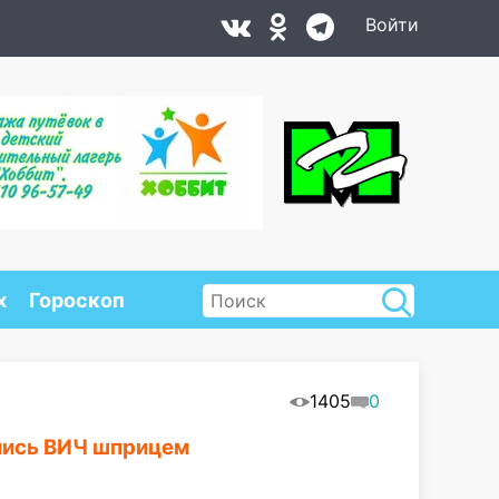
Войти
х
Гороскоп
1405
0
олись ВИЧ шприцем