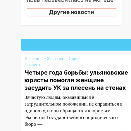
и попала в больницу
Другие новости
15:59
Ульяновец отдал более
14 миллионов рублей за
криминальное
покровительство
15:32
На «кольце» кроссовер
сбил 18-летнего мопедиста
Новости
Общество
Статьи
15:00
В Ульяновске после
#юристы
тройного ДТП
Четыре года борьбы: ульяновские
госпитализировали 25-летнего
юристы помогли женщине
байкера
засудить УК за плесень на стенах
14:32
На Ульяновскую область
Зачастую людям, оказавшимся в
надвигается жара
затруднительном положении, не справиться в
одиночку, и они обращаются к юристам.
14:08
Пешеход переходил по
Эксперты Государственного юридического
«зебре»: подробности
бюро —
серьезной аварии на