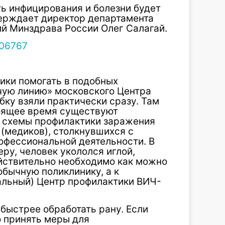
ть инфицирования и болезни будет
ерждает директор департамента
й Минздрава России Олег Салагай.
ики помогать в подобных
ячую линию» московского Центра
ку взяли практически сразу. Там
тоящее время существуют
 схемы профилактики заражения
(медиков), столкнувшихся с
офессиональной деятельности. В
еру, человек укололся иглой,
ействительно необходимо как можно
обычную поликлинику, а к
альный) Центр профилактики ВИЧ-
быстрее обработать рану. Если
о принять меры для