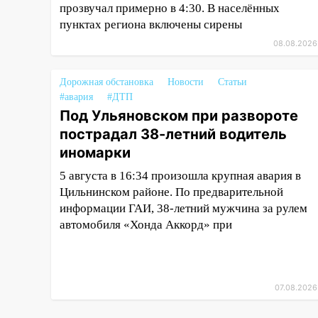
17:16
В реанимацию
прозвучал примерно в 4:30. В населённых
Ульяновской областной
пунктах региона включены сирены
больницы поступили шесть
08.08.2026
новых аппаратов ИВЛ
16:51
В Чердаклинском районе
Дорожная обстановка
Новости
Статьи
ремонтируют дороги, ставят
#авария
#ДТП
остановки и проводят новое
Под Ульяновском при развороте
освещение
пострадал 38-летний водитель
16:35
В Ульяновске установили
иномарки
ещё девять бункеров для
5 августа в 16:34 произошла крупная авария в
крупногабаритного мусора
Цильнинском районе. По предварительной
16:26
В Ульяновске бесплатно
информации ГАИ, 38-летний мужчина за рулем
покажут матч «Волги» под
автомобиля «Хонда Аккорд» при
открытым небом
16:12
В Ульяновском
госуниверситете разработают
07.08.2026
отечественный прибор для
цифровой ПЦР