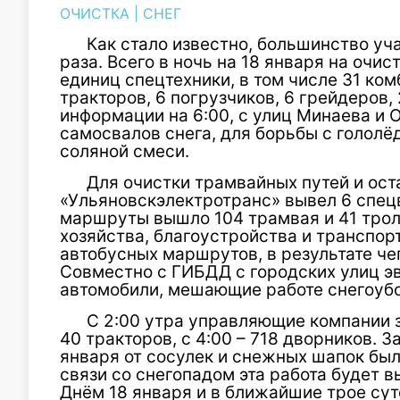
ОЧИСТКА
|
СНЕГ
Как стало известно, большинство уч
раза. Всего в ночь на 18 января на очи
единиц спецтехники, в том числе 31 к
тракторов, 6 погрузчиков, 6 грейдеров,
информации на 6:00, с улиц Минаева и 
самосвалов снега, для борьбы с гололё
соляной смеси.
Для очистки трамвайных путей и ос
«Ульяновскэлектротранс» вывел 6 спецв
маршруты вышло 104 трамвая и 41 трол
хозяйства, благоустройства и транспорт
автобусных маршрутов, в результате че
Совместно с ГИБДД с городских улиц 
автомобили, мешающие работе снегоубо
С 2:00 утра управляющие компании 
40 тракторов, с 4:00 – 718 дворников. 
января от сосулек и снежных шапок был
связи со снегопадом эта работа будет в
Днём 18 января и в ближайшие трое сут