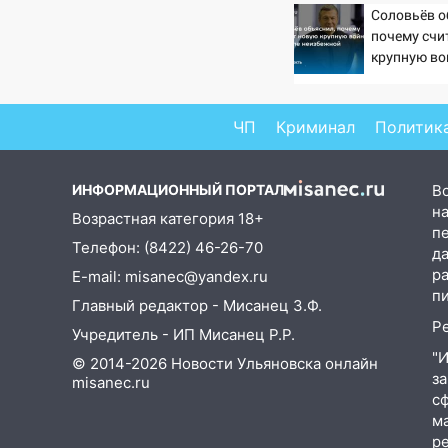
Соловьёв о
15:47
Ульяновцы могут
почему счи
вернуть деньги за абонементы
крупную во
закрывшегося фитнес-клуба
неизбежно
«Рекорд-Fitness»
ЧП
Криминал
Политик
15:34
После вмешательства
прокуратуры в селах
Ульяновской области привели
ИНФОРМАЦИОННЫЙ ПОРТАЛ
В
в порядок детские площадки
на
Возрастная категория 18+
15:27
Прокуратура проверяет
п
Телефон: (8422) 46-26-70
д
капремонт школы в селе
р
E-mail: misanec@yandex.ru
Кивать
п
Главный редактор - Мисанец З.Ф.
15:08
В Кузоватово после
Р
Учредитель - ИП Мисанец Р.Р.
прокурорской проверки
обновили разметку на
"
© 2014-2026 Новости Ульяновска онлайн
з
пешеходных переходах
misanec.ru
с
14:40
На проспекте Гая в
м
Ульяновске запретили
р