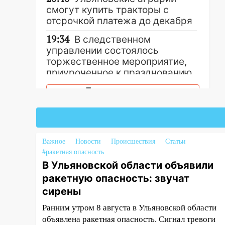
смогут купить тракторы с
отсрочкой платежа до декабря
19:34
В следственном
управлении состоялось
торжественное мероприятие,
приуроченное к празднованию
Дня сотрудника органов
Другие новости
следствия Российской
Федерации
19:30
Ульяновцев приглашают
поддержать «Симбирскую
Важное
Новости
Происшествия
Статьи
чебурашку» на фестивале
#ракетная опасность
«ФормАРТ»
В Ульяновской области объявили
18:11
Ульяновская область
ракетную опасность: звучат
стала пилотным регионом
сирены
проекта «Культурное
Ранним утром 8 августа в Ульяновской области
долголетие»
объявлена ракетная опасность. Сигнал тревоги