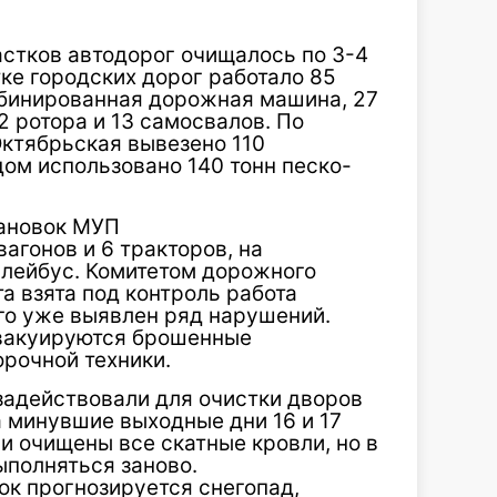
астков автодорог очищалось по 3-4
стке городских дорог работало 85
омбинированная дорожная машина, 27
 2 ротора и 13 самосвалов. По
Октябрьская вывезено 110
дом использовано 140 тонн песко-
тановок МУП
агонов и 6 тракторов, на
лейбус. Комитетом дорожного
а взята под контроль работа
го уже выявлен ряд нарушений.
эвакуируются брошенные
рочной техники.
задействовали для очистки дворов
За минувшие выходные дни 16 и 17
и очищены все скатные кровли, но в
ыполняться заново.
ок прогнозируется снегопад,