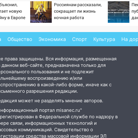
бъяснил,
Россиянам рассказали,
Пе
тает новую
сокращает ли жизнь
пу
йну в Европе
ночная работа
да
й
а
Общество
Экономика
Спорт
Культура
На до
се права защищены. Вся информация, размещенная
 данном веб-сайте, предназначена только для
ерсонального пользования и не подлежит
альнейшему воспроизведению и/или
аспространению в какой-либо форме, иначе как с
исьменного разрешения редакции.
едакция может не разделять мнение авторов.
Информационный портал misanec.ru"
арегистрирован в Федеральной службе по надзору в
фере связи, информационных технологий и
ассовых коммуникаций. Свидетельство о
егистрации средства массовой информации ЭЛ