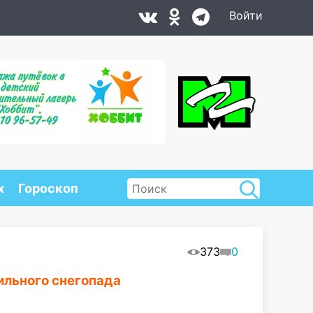
Войти
х
Гороскоп
373
0
ильного снегопада