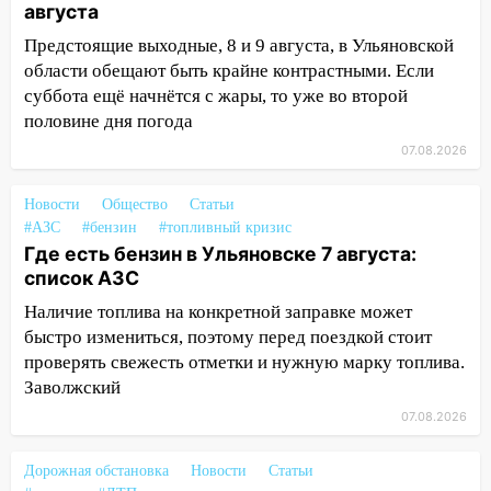
августа
автоподставщиков
Предстоящие выходные, 8 и 9 августа, в Ульяновской
13:36
В Инзе произошел крупный пожар
области обещают быть крайне контрастными. Если
суббота ещё начнётся с жары, то уже во второй
13:00
В суде защитили репутацию
половине дня погода
мужчины, которого необоснованно
обвиняли в жестоком обращении с
07.08.2026
животными
Новости
Общество
Статьи
12:28
Миллион на «льготниках»: в
#АЗС
#бензин
#топливный кризис
Ульяновской области перевозчик
Где есть бензин в Ульяновске 7 августа:
провернул хитрую схему с чужими
список АЗС
проездными
Наличие топлива на конкретной заправке может
12:10
Ульяновский алиментщик накопил
быстро измениться, поэтому перед поездкой стоит
120 тысяч долга
проверять свежесть отметки и нужную марку топлива.
Заволжский
11:49
Снят режим «Ракетная
опасность» на территории Ульяновской
07.08.2026
области
Дорожная обстановка
Новости
Статьи
11:30
Кабмин РФ разрешил до 1 июля