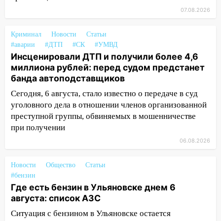
08:21
В Заволжском районе украли два
велосипеда
07.08.2026
07:18
В Ульяновск идет
Криминал
Новости
Статьи
тридцатиградусная жара: какая будет
#аварии
#ДТП
#СК
#УМВД
погода в четверг
Инсценировали ДТП и получили более 4,6
миллиона рублей: перед судом предстанет
06:00
Четыре года борьбы: ульяновские
банда автоподставщиков
юристы помогли женщине засудить УК
за плесень на стенах
Сегодня, 6 августа, стало известно о передаче в суд
уголовного дела в отношении членов организованной
05:00
Кому 6 августа звезды сулят
преступной группы, обвиняемых в мошенничестве
прибыль, а кому — испытания на
при получении
прочность
06.08.2026
05.08.2026
22:58
Соцсети: на проспекте Тюленева
Новости
Общество
Статьи
ДТП с мотоциклистом
#бензин
Где есть бензин в Ульяновске днем 6
20:22
Мошенники обманули 92-летнюю
августа: список АЗС
жительницу Ульяновской области
Ситуация с бензином в Ульяновске остается
19:14
Житель Ульяновской области