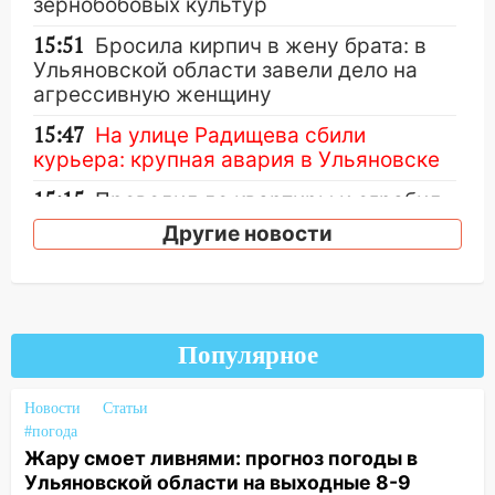
зернобобовых культур
15:51
Бросила кирпич в жену брата: в
Ульяновской области завели дело на
агрессивную женщину
15:47
На улице Радищева сбили
курьера: крупная авария в Ульяновске
15:15
Проводил до квартиры и ограбил:
новый кавалер женщины оказался
Другие новости
рецидивистом
14:26
В Ульяновске ограничат движение
по улице Ефремова
14:23
Популярное
67% ульяновцев готовы
передумать увольняться, если им
повысят зарплату
Новости
Статьи
#погода
14:01
Инсценировали ДТП и получили
Жару смоет ливнями: прогноз погоды в
более 4,6 миллиона рублей: перед
Ульяновской области на выходные 8-9
судом предстанет банда