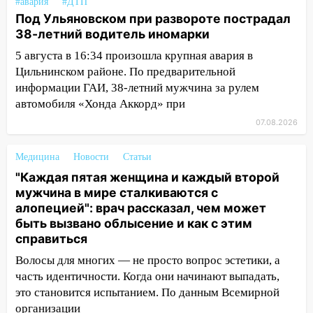
#авария
#ДТП
2027 года импорт, выпуск и обращение
Под Ульяновском при развороте пострадал
бензина Евро 2, Евро 3, Евро 4
38-летний водитель иномарки
11:12
Соцсети: на Рябикова автомобиль
5 августа в 16:34 произошла крупная авария в
врезался в забор
Цильнинском районе. По предварительной
информации ГАИ, 38-летний мужчина за рулем
10:27
Где есть бензин в Ульяновске
автомобиля «Хонда Аккорд» при
днем 6 августа: список АЗС
07.08.2026
10:16
Внимание! В Ульяновской области
объявлена ракетная опасность
Медицина
Новости
Статьи
10:00
В Старомайнском районе утонул
"Каждая пятая женщина и каждый второй
51-летний мужчина
мужчина в мире сталкиваются с
алопецией": врач рассказал, чем может
09:50
В Ульяновске черный коршун
быть вызвано облысение и как с этим
застрял в тепловозе
справиться
09:44
Ульяновские спасатели помогли
Волосы для многих — не просто вопрос эстетики, а
юному велосипедисту на улице
часть идентичности. Когда они начинают выпадать,
Чернышевского
это становится испытанием. По данным Всемирной
организации