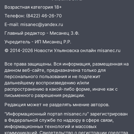
16:06
18-летняя девушка без прав
Возрастная категория 18+
перевернулась на мопеде и попала в
Телефон: (8422) 46-26-70
больницу
E-mail: misanec@yandex.ru
15:59
Ульяновец отдал более 14
Главный редактор - Мисанец З.Ф.
миллионов рублей за криминальное
покровительство
Учредитель - ИП Мисанец Р.Р.
© 2014-2026 Новости Ульяновска онлайн
misanec.ru
15:32
На «кольце» кроссовер сбил 18-
летнего мопедиста
Все права защищены. Вся информация, размещенная на
15:00
В Ульяновске после тройного ДТП
данном веб-сайте, предназначена только для
госпитализировали 25-летнего байкера
персонального пользования и не подлежит
дальнейшему воспроизведению и/или
14:32
На Ульяновскую область
распространению в какой-либо форме, иначе как с
надвигается жара
письменного разрешения редакции.
14:08
Редакция может не разделять мнение авторов.
Пешеход переходил по «зебре»:
подробности серьезной аварии на
"Информационный портал misanec.ru" зарегистрирован
Фруктовой
в Федеральной службе по надзору в сфере связи,
информационных технологий и массовых
13:30
В Димитровграде на улице
коммуникаций. Свидетельство о регистрации средства