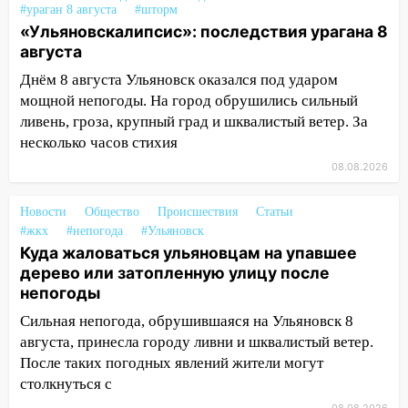
время»
#ураган 8 августа
#шторм
«Ульяновскалипсис»: последствия урагана 8
16:17
Мелекесский район первым в
августа
Ульяновской области намолотил более
Днём 8 августа Ульяновск оказался под ударом
100 тысяч тонн зерна
мощной непогоды. На город обрушились сильный
15:17
В колледжи и техникумы
ливень, гроза, крупный град и шквалистый ветер. За
Ульяновской области подали более 10
несколько часов стихия
тысяч заявлений
08.08.2026
15:04
Фоторепортаж с улиц Ульяновска
после шторма: поваленные деревья и
Новости
Общество
Происшествия
Статьи
затопленные улицы
#жкх
#непогода
#Ульяновск
Куда жаловаться ульяновцам на упавшее
14:28
Ураган вырвал остановку на улице
дерево или затопленную улицу после
Деева в Заволжье
непогоды
14:26
Жители Ульяновска сами
Сильная непогода, обрушившаяся на Ульяновск 8
пытаются расчистить ливнёвки, не
августа, принесла городу ливни и шквалистый ветер.
дождавшись коммунальщиков
После таких погодных явлений жители могут
столкнуться с
14:16
Шторм продолжает ломать город: