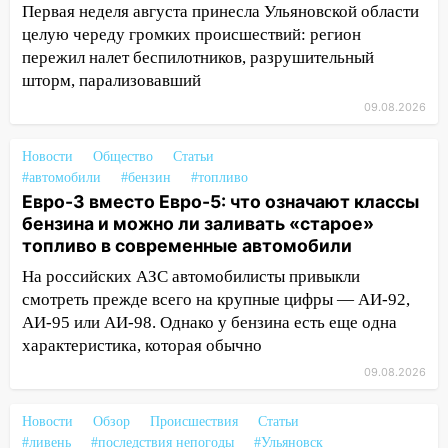
Первая неделя августа принесла Ульяновской области
три знака получат шанс, который нельзя
упустить
целую череду громких происшествий: регион
пережил налет беспилотников, разрушительный
08.08.2026
шторм, парализовавший
20:10
Во время урагана в Ульяновске на
09.08.2026
Волге перевернулась лодка
19:55
В Ульяновске упавшее дерево
Новости
Общество
Статьи
заблокировало в машине двух женщин
#автомобили
#бензин
#топливо
Евро-3 вместо Евро-5: что означают классы
17:15
В Ульяновской области
бензина и можно ли заливать «старое»
ремонтируют девять мостов: один уже
топливо в современные автомобили
готов, ещё два — почти завершены
На российских АЗС автомобилисты привыкли
17:00
«Ульяновскалипсис»: последствия
смотреть прежде всего на крупные цифры — АИ-92,
урагана 8 августа
АИ-95 или АИ-98. Однако у бензина есть еще одна
характеристика, которая обычно
16:38
Прогноз погоды в Ульяновской
области на 9 августа
09.08.2026
16:34
Из-за мощной непогоды в
Новости
Обзор
Происшествия
Статьи
Ульяновске отменили фестиваль «Наше
#ливень
#последствия непогоды
#Ульяновск