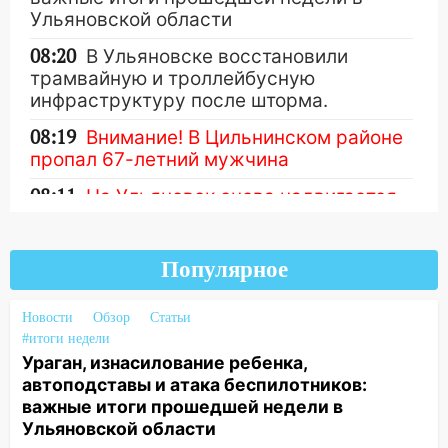
Ульяновской области
08:20
В Ульяновске восстановили
трамвайную и троллейбусную
инфраструктуру после шторма.
08:19
Внимание! В Цильнинском районе
пропал 67-летний мужчина
08:11
На Ульяновск снова надвигается
непогода
Другие новости
07:30
Евро-3 вместо Евро-5: что
Популярное
означают классы бензина и можно ли
заливать «старое» топливо в
Новости
современные автомобили
Обзор
Статьи
#итоги недели
06:30
Какая погода будет в Ульяновской
Ураган, изнасилование ребенка,
области днем 9 августа
автоподставы и атака беспилотников:
важные итоги прошедшей недели в
05:05
День, когда всё может
Ульяновской области
измениться: гороскоп на 9 августа —