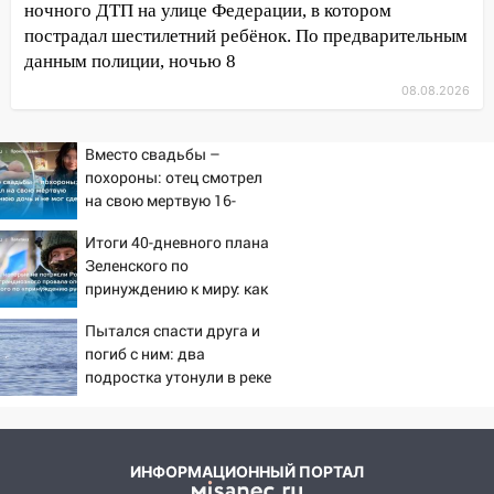
ночного ДТП на улице Федерации, в котором
ветром вырвало дерево с корнем
пострадал шестилетний ребёнок. По предварительным
13:46
Сильный ветер сорвал крышу с
данным полиции, ночью 8
СТО на проспекте Созидателей
08.08.2026
13:35
Непогода продолжает бить по
транспорту: в Ульяновске трамвай
Вместо свадьбы –
сошёл с рельсов
похороны: отец смотрел
на свою мертвую 16-
13:22
Упавшие деревья перекрыли
летнюю дочь и не мог
дороги в Ульяновске: фото
Итоги 40-дневного плана
сдержать слезы
Зеленского по
13:17
Непогода в Ульяновске не
принуждению к миру: как
закончится сегодня: сильные ливни
ответила Россия, полный
сохранятся 9 августа
Пытался спасти друга и
разбор провала операции
погиб с ним: два
Украины от военкора
13:15
Трижды «брал в долг» без спроса:
подростка утонули в реке
Коца
житель Вешкаймского района похитил у
08/08/2026 – Новости
знакомого 191 тысячу рублей
13:14
Ураган оторвал светофор на
ИНФОРМАЦИОННЫЙ ПОРТАЛ
проспекте Филатова в Ульяновске