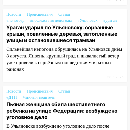
на улице Любови Шевцовой рухнул
08.08.2026
светофор
Новости
Происшествия
Статьи
14:14
Студента из Ульяновска обманули
#непогода
#последствия непогоды
#Ульяновск
#ураган
мошенники под видом преподавателя
Ураган ударил по Ульяновску: сорванные
крыши, поваленные деревья, затопленные
14:12
Куда жаловаться ульяновцам на
улицы и остановившиеся трамваи
упавшее дерево или затопленную улицу
после непогоды
Сильнейшая непогода обрушилась на Ульяновск днём
8 августа. Ливень, крупный град и шквалистый ветер
13:59
В Новом городе ураганным
уже привели к серьёзным последствиям в разных
ветром сорвало опалубку со
районах
строящегося дома
08.08.2026
13:54
В мэрии Ульяновска рассказали,
как устраняют последствия мощного
Новости
Происшествия
Статьи
шторма
#ДТП
#пьяный водитель
Пьяная женщина сбила шестилетнего
13:49
Стихия продолжает крушить
ребёнка на улице Федерации: возбуждено
Ульяновск: дерево рухнуло на дом на
уголовное дело
Орджоникидзе
В Ульяновске возбуждено уголовное дело после
13:47
На Нижней Террасе мощным