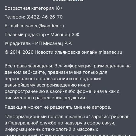
13:12
Возрастная категория 18+
Дерево пробило крышу дома на
Новгородской в Ульяновске и рухнуло
Телефон: (8422) 46-26-70
на электрощит
E-mail: misanec@yandex.ru
13:10
В Заволжском районе дерево
Главный редактор - Мисанец З.Ф.
упало во дворе
Учредитель - ИП Мисанец Р.Р.
13:08
Ураган ударил по Ульяновску:
© 2014-2026 Новости Ульяновска онлайн
misanec.ru
сорванные крыши, поваленные деревья,
затопленные улицы и остановившиеся
Все права защищены. Вся информация, размещенная на
трамваи
данном веб-сайте, предназначена только для
персонального пользования и не подлежит
12:17
Ульяновск накрыл крупный град:
дальнейшему воспроизведению и/или
после ливня город снова уходит под
распространению в какой-либо форме, иначе как с
воду
письменного разрешения редакции.
12:12
Прокуратура взяла на контроль
Редакция может не разделять мнение авторов.
ДТП с шестилетним ребёнком на улице
"Информационный портал misanec.ru" зарегистрирован
Федерации
в Федеральной службе по надзору в сфере связи,
информационных технологий и массовых
12:01
Пьяная женщина сбила
коммуникаций. Свидетельство о регистрации средства