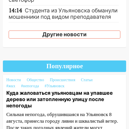
14:14
Студента из Ульяновска обманули
мошенники под видом преподавателя
14:12
Куда жаловаться ульяновцам на
упавшее дерево или затопленную улицу
Другие новости
после непогоды
13:59
В Новом городе ураганным
ветром сорвало опалубку со
строящегося дома
Популярное
13:54
В мэрии Ульяновска рассказали,
как устраняют последствия мощного
Новости
Общество
Происшествия
Статьи
шторма
#жкх
#непогода
#Ульяновск
Куда жаловаться ульяновцам на упавшее
13:49
Стихия продолжает крушить
дерево или затопленную улицу после
Ульяновск: дерево рухнуло на дом на
непогоды
Орджоникидзе
Сильная непогода, обрушившаяся на Ульяновск 8
13:47
На Нижней Террасе мощным
августа, принесла городу ливни и шквалистый ветер.
ветром вырвало дерево с корнем
После таких погодных явлений жители могут