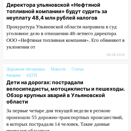
Федерации: возбуждено уголовное дело
Директора ульяновской «Нефтяной
топливной компании» будут судить за
11:16
В Ульяновске ищут 37-летнего
неуплату 48,4 млн рублей налогов
мужчину, пропавшего ещё 19 июля
Прокуратура Ульяновской области направила в суд
10:30
От мотофристайла до прогулки с
уголовное дело в отношении 48-летнего директора
хаски: куда сходить в Ульяновской
ООО «Нефтяная топливная компания». Его обвиняют в
области 8–9 августа
уклонении от
10:11
Директора ульяновской
08.08.2026
«Нефтяной топливной компании» будут
судить за неуплату 48,4 млн рублей
Дорожная обстановка
Новости
Статьи
налогов
#аварии
#ДТП
Дети на дорогах: пострадали
09:28
Дети на дорогах: пострадали
велосипедисты, мотоциклисты и пешеходы.
велосипедисты, мотоциклисты и
Обзор крупных аварий в Ульяновской
пешеходы. Обзор крупных аварий в
области
Ульяновской области
За первые четыре дня текущей недели в регионе
08:30
Поджог со свечой, 16 сгоревших
произошло 55 дорожно-транспортных происшествий,
домов и выстрел за водку
в которых пострадали 14 человек. Такие данные
07:50
Какая погоды будет днем 8
приводит областная