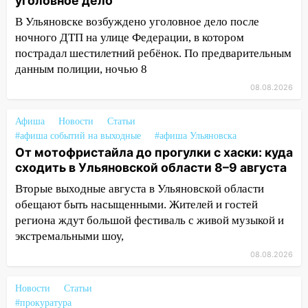
уголовное дело
13:12
Дерево пробило крышу дома на
Новгородской в Ульяновске и рухнуло
В Ульяновске возбуждено уголовное дело после
на электрощит
ночного ДТП на улице Федерации, в котором
пострадал шестилетний ребёнок. По предварительным
13:10
В Заволжском районе дерево
данным полиции, ночью 8
упало во дворе
08.08.2026
13:08
Ураган ударил по Ульяновску:
сорванные крыши, поваленные деревья,
Афиша
Новости
Статьи
затопленные улицы и остановившиеся
#афиша событий на выходные
#афиша Ульяновска
трамваи
От мотофристайла до прогулки с хаски: куда
сходить в Ульяновской области 8–9 августа
12:17
Ульяновск накрыл крупный град:
после ливня город снова уходит под
Вторые выходные августа в Ульяновской области
воду
обещают быть насыщенными. Жителей и гостей
региона ждут большой фестиваль с живой музыкой и
12:12
Прокуратура взяла на контроль
экстремальными шоу,
ДТП с шестилетним ребёнком на улице
Федерации
08.08.2026
12:01
Пьяная женщина сбила
Новости
Статьи
шестилетнего ребёнка на улице
#прокуратура