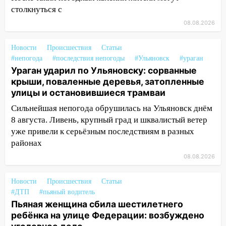
столкнуться с
13:46
Сильный ветер сорвал крышу с
08.08.2026
СТО на проспекте Созидателей
13:35
Непогода продолжает бить по
Новости
Происшествия
Статьи
транспорту: в Ульяновске трамвай
#непогода
#последствия непогоды
#Ульяновск
#ураган
сошёл с рельсов
Ураган ударил по Ульяновску: сорванные
крыши, поваленные деревья, затопленные
13:22
Упавшие деревья перекрыли
улицы и остановившиеся трамваи
дороги в Ульяновске: фото
Сильнейшая непогода обрушилась на Ульяновск днём
13:17
Непогода в Ульяновске не
8 августа. Ливень, крупный град и шквалистый ветер
закончится сегодня: сильные ливни
уже привели к серьёзным последствиям в разных
сохранятся 9 августа
районах
13:15
Трижды «брал в долг» без спроса:
08.08.2026
житель Вешкаймского района похитил у
знакомого 191 тысячу рублей
Новости
Происшествия
Статьи
#ДТП
#пьяный водитель
13:14
Ураган оторвал светофор на
Пьяная женщина сбила шестилетнего
проспекте Филатова в Ульяновске
ребёнка на улице Федерации: возбуждено