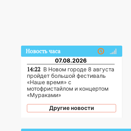
Новость часа
07.08.2026
14:22
В Новом городе 8 августа
пройдет большой фестиваль
«Наше время» с
мотофристайлом и концертом
«Мураками»
14:04
Жару смоет ливнями:
Другие новости
прогноз погоды в Ульяновской
области на выходные 8-9
августа