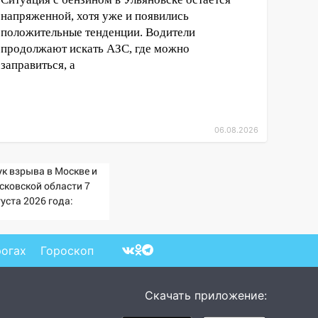
напряженной, хотя уже и появились
положительные тенденции. Водители
продолжают искать АЗС, где можно
заправиться, а
06.08.2026
ук взрыва в Москве и
сковской области 7
уста 2026 года:
ичины, источник,
куда был громкий
опок
рогах
Гороскоп
Скачать приложение: