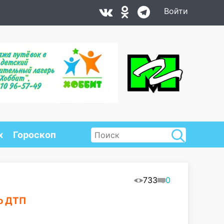
Войти
х
Гороскоп
733
0
о ДТП