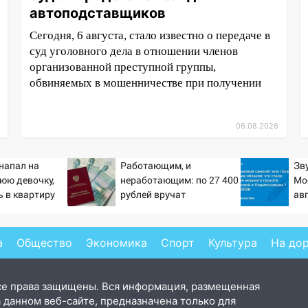
автоподставщиков
Сегодня, 6 августа, стало известно о передаче в
суд уголовного дела в отношении членов
организованной преступной группы,
обвиняемых в мошенничестве при получении
06.08.2026
напал на
Работающим, и
Зв
юю девочку,
неработающим: по 27 400
Мо
 в квартиру
рублей вручат
авг
пенсионерам в сентябре -
Пр
PrimaMedia.ru
от
хл
а
Общество
Экономика
Спорт
Культура
На до
се права защищены. Вся информация, размещенная
 данном веб-сайте, предназначена только для