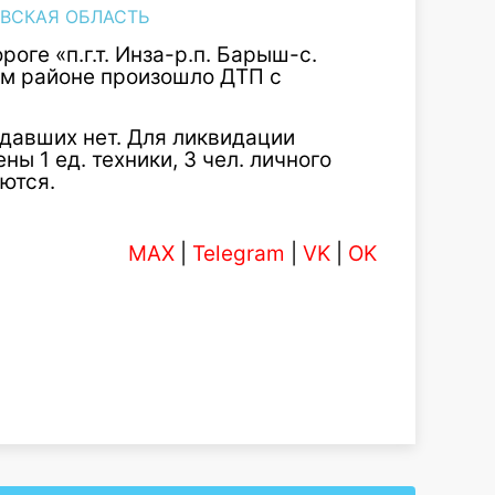
ВСКАЯ ОБЛАСТЬ
роге «п.г.т. Инза-р.п. Барыш-с.
ом районе произошло ДТП с
давших нет. Для ликвидации
 1 ед. техники, 3 чел. личного
ются.
MAX
|
Telegram
|
VK
|
OK