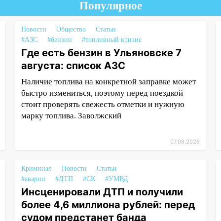
Популярное
Новости
Общество
Статьи
#АЗС
#бензин
#топливный кризис
Где есть бензин в Ульяновске 7
августа: список АЗС
Наличие топлива на конкретной заправке может
быстро измениться, поэтому перед поездкой
стоит проверять свежесть отметки и нужную
марку топлива. Заволжский
07.08.2026
Криминал
Новости
Статьи
#аварии
#ДТП
#СК
#УМВД
Инсценировали ДТП и получили
более 4,6 миллиона рублей: перед
судом предстанет банда