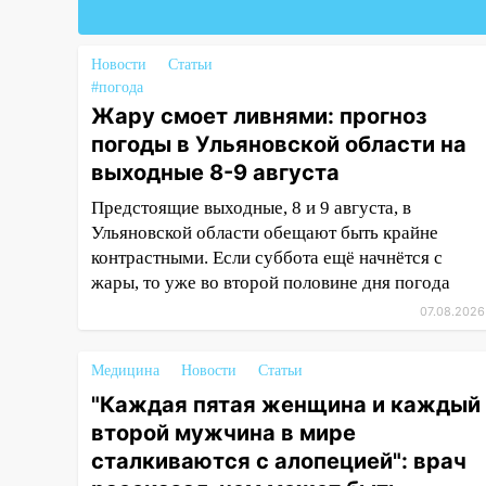
13:30
В Ульяновске
транспортные
полицейские проведут акцию
Новости
Статьи
«Час пассажира»
#погода
Жару смоет ливнями: прогноз
13:20
В Ульяновске за один
погоды в Ульяновской области на
день обокрали женщину на
выходные 8-9 августа
пляже и подростка в сквере
Предстоящие выходные, 8 и 9 августа, в
13:01
В Димитровграде
Ульяновской области обещают быть крайне
мужчина выбросил из машины
контрастными. Если суббота ещё начнётся с
страйкбольную гранату: его
жары, то уже во второй половине дня погода
задержали
07.08.2026
12:34
На Ульяновскую область
надвигается сильнейшая
Медицина
Новости
Статьи
непогода: град и шквал до 27
м/с
"Каждая пятая женщина и каждый
второй мужчина в мире
12:31
Ульяновец хотел купить
сталкиваются с алопецией": врач
иномарку из Европы и потерял