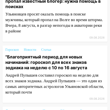
пропал известный блогер: нужна помощь в
поисках
16:17
Мелекесский район первым в
Ульяновской области намолотил более
Ульяновцев просят оказать помощь в поиске
100 тысяч тонн зерна
мужчины, который пропал на Волге во время шторма.
Вчера, 8 августа, в разгар непогоды в акватории реки
15:17
В колледжи и техникумы
в районе
Ульяновской области подали более 10
тысяч заявлений
09.08.2026
15:04
Фоторепортаж с улиц Ульяновска
Гороскоп
Новости
Статьи
после шторма: поваленные деревья и
"Благоприятный период для новых
затопленные улицы
начинаний: гороскоп для всех знаков
14:28
Ураган вырвал остановку на улице
зодиака на неделю с 10 по 16 августа
Деева в Заволжье
Андрей Пупышев составил гороскоп на неделю для
всех знаков зодиака. Андрей Пупышев — это один из
14:26
Жители Ульяновска сами
самых авторитетных астрологов Ульяновской области,
пытаются расчистить ливнёвки, не
который почти
дождавшись коммунальщиков
09.08.2026
14:16
Шторм продолжает ломать город:
на улице Любови Шевцовой рухнул