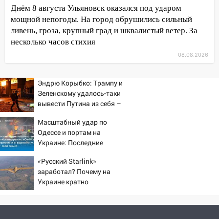
13:12
Дерево пробило крышу дома на
Днём 8 августа Ульяновск оказался под ударом
Новгородской в Ульяновске и рухнуло
мощной непогоды. На город обрушились сильный
на электрощит
ливень, гроза, крупный град и шквалистый ветер. За
несколько часов стихия
13:10
В Заволжском районе дерево
08.08.2026
упало во дворе
13:08
Ураган ударил по Ульяновску:
Эндрю Корыбко: Трампу и
сорванные крыши, поваленные деревья,
Зеленскому удалось-таки
затопленные улицы и остановившиеся
вывести Путина из себя –
трамваи
но хотелось бы большего
Масштабный удар по
12:17
Ульяновск накрыл крупный град:
Одессе и портам на
после ливня город снова уходит под
Украине: Последние
воду
новости, подробности об
«Русский Starlink»
ударах России 9 августа
12:12
Прокуратура взяла на контроль
заработал? Почему на
2026 года
ДТП с шестилетним ребёнком на улице
Украине кратно
Федерации
увеличилась точность
попаданий по объектам
12:01
Пьяная женщина сбила
ВСУ
шестилетнего ребёнка на улице