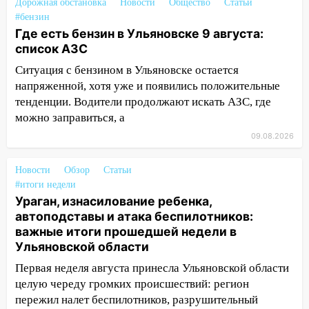
Дорожная обстановка
Новости
Общество
Статьи
светофор
#бензин
14:14
Студента из Ульяновска обманули
Где есть бензин в Ульяновске 9 августа:
мошенники под видом преподавателя
список АЗС
Ситуация с бензином в Ульяновске остается
14:12
Куда жаловаться ульяновцам на
напряженной, хотя уже и появились положительные
упавшее дерево или затопленную улицу
тенденции. Водители продолжают искать АЗС, где
после непогоды
можно заправиться, а
13:59
В Новом городе ураганным
09.08.2026
ветром сорвало опалубку со
строящегося дома
Новости
Обзор
Статьи
13:54
В мэрии Ульяновска рассказали,
#итоги недели
как устраняют последствия мощного
Ураган, изнасилование ребенка,
шторма
автоподставы и атака беспилотников:
важные итоги прошедшей недели в
13:49
Стихия продолжает крушить
Ульяновской области
Ульяновск: дерево рухнуло на дом на
Первая неделя августа принесла Ульяновской области
Орджоникидзе
целую череду громких происшествий: регион
13:47
На Нижней Террасе мощным
пережил налет беспилотников, разрушительный