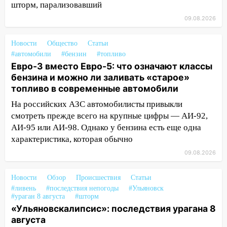
ветром вырвало дерево с корнем
шторм, парализовавший
09.08.2026
13:46
Сильный ветер сорвал крышу с
СТО на проспекте Созидателей
Новости
Общество
Статьи
13:35
Непогода продолжает бить по
#автомобили
#бензин
#топливо
транспорту: в Ульяновске трамвай
Евро-3 вместо Евро-5: что означают классы
сошёл с рельсов
бензина и можно ли заливать «старое»
топливо в современные автомобили
13:22
Упавшие деревья перекрыли
дороги в Ульяновске: фото
На российских АЗС автомобилисты привыкли
смотреть прежде всего на крупные цифры — АИ-92,
13:17
Непогода в Ульяновске не
АИ-95 или АИ-98. Однако у бензина есть еще одна
закончится сегодня: сильные ливни
характеристика, которая обычно
сохранятся 9 августа
09.08.2026
13:15
Трижды «брал в долг» без спроса:
житель Вешкаймского района похитил у
Новости
Обзор
Происшествия
Статьи
знакомого 191 тысячу рублей
#ливень
#последствия непогоды
#Ульяновск
#ураган 8 августа
#шторм
13:14
Ураган оторвал светофор на
«Ульяновскалипсис»: последствия урагана 8
проспекте Филатова в Ульяновске
августа