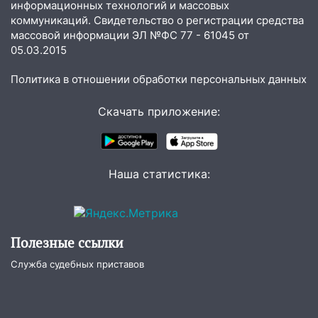
07:50
информационных технологий и массовых
Какая погоды будет днем 8
коммуникаций. Свидетельство о регистрации средства
августа
массовой информации ЭЛ №ФС 77 - 61045 от
06:45
Императорский мост в
05.03.2015
Ульяновске останется закрытым до
утра 10 августа
Политика в отношении обработки персональных данных
05:18
Судьба готовит сюрприз: гороскоп
Скачать приложение:
на 8 августа — кому повезет с
деньгами, а кого ждет неожиданная
встреча
Наша статистика:
04:47
В Ульяновской области объявили
ракетную опасность: звучат сирены
07.08.2026
20:40
Ульяновские аграрии смогут
Полезные ссылки
купить тракторы с отсрочкой платежа
Служба судебных приставов
до декабря
19:34
В следственном управлении
состоялось торжественное