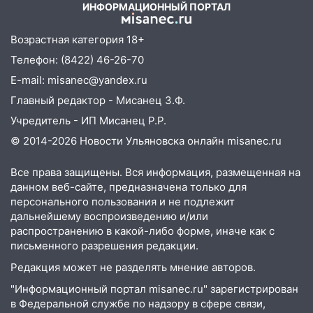
ИНФОРМАЦИОННЫЙ ПОРТАЛ
Федерации: возбуждено уголовное дело
11:16
В Ульяновске ищут 37-летнего
Возрастная категория 18+
мужчину, пропавшего ещё 19 июля
Телефон: (8422) 46-26-70
10:30
От мотофристайла до прогулки с
E-mail: misanec@yandex.ru
хаски: куда сходить в Ульяновской
Главный редактор - Мисанец З.Ф.
области 8–9 августа
Учредитель - ИП Мисанец Р.Р.
10:11
Директора ульяновской
© 2014-2026 Новости Ульяновска онлайн
misanec.ru
«Нефтяной топливной компании» будут
судить за неуплату 48,4 млн рублей
Все права защищены. Вся информация, размещенная на
налогов
данном веб-сайте, предназначена только для
персонального пользования и не подлежит
09:28
Дети на дорогах: пострадали
дальнейшему воспроизведению и/или
велосипедисты, мотоциклисты и
распространению в какой-либо форме, иначе как с
пешеходы. Обзор крупных аварий в
письменного разрешения редакции.
Ульяновской области
Редакция может не разделять мнение авторов.
08:30
Поджог со свечой, 16 сгоревших
"Информационный портал misanec.ru" зарегистрирован
домов и выстрел за водку
в Федеральной службе по надзору в сфере связи,