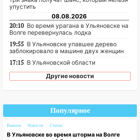
упустить
08.08.2026
20:10
Во время урагана в Ульяновске на
Волге перевернулась лодка
19:55
В Ульяновске упавшее дерево
заблокировало в машине двух женщин
17:15
В Ульяновской области
ремонтируют девять мостов: один уже
Другие новости
готов, ещё два — почти завершены
17:00
«Ульяновскалипсис»: последствия
урагана 8 августа
16:38
Прогноз погоды в Ульяновской
Популярное
области на 9 августа
16:34
Из-за мощной непогоды в
Важное
Новости
Статьи
Ульяновске отменили фестиваль «Наше
В Ульяновске во время шторма на Волге
время»