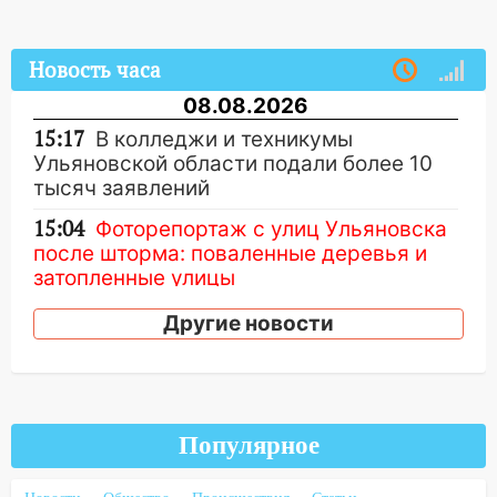
Новость часа
08.08.2026
15:17
В колледжи и техникумы
Ульяновской области подали более 10
тысяч заявлений
15:04
Фоторепортаж с улиц Ульяновска
после шторма: поваленные деревья и
затопленные улицы
14:28
Ураган вырвал остановку на улице
Другие новости
Деева в Заволжье
14:26
Жители Ульяновска сами
пытаются расчистить ливнёвки, не
дождавшись коммунальщиков
Популярное
14:16
Шторм продолжает ломать город: