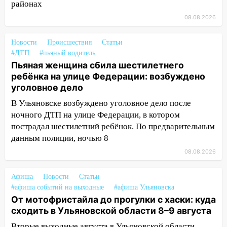
районах
ветром вырвало дерево с корнем
08.08.2026
13:46
Сильный ветер сорвал крышу с
СТО на проспекте Созидателей
Новости
Происшествия
Статьи
#ДТП
#пьяный водитель
13:35
Непогода продолжает бить по
Пьяная женщина сбила шестилетнего
транспорту: в Ульяновске трамвай
ребёнка на улице Федерации: возбуждено
сошёл с рельсов
уголовное дело
13:22
Упавшие деревья перекрыли
В Ульяновске возбуждено уголовное дело после
дороги в Ульяновске: фото
ночного ДТП на улице Федерации, в котором
пострадал шестилетний ребёнок. По предварительным
13:17
Непогода в Ульяновске не
данным полиции, ночью 8
закончится сегодня: сильные ливни
сохранятся 9 августа
08.08.2026
13:15
Трижды «брал в долг» без спроса:
Афиша
Новости
Статьи
житель Вешкаймского района похитил у
#афиша событий на выходные
#афиша Ульяновска
знакомого 191 тысячу рублей
От мотофристайла до прогулки с хаски: куда
13:14
Ураган оторвал светофор на
сходить в Ульяновской области 8–9 августа
проспекте Филатова в Ульяновске
Вторые выходные августа в Ульяновской области