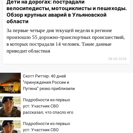
шестилетнего ребёнка на улице
Дети на дорогах: пострадали
Федерации: возбуждено уголовное дело
велосипедисты, мотоциклисты и пешеходы.
Обзор крупных аварий в Ульяновской
11:16
В Ульяновске ищут 37-летнего
области
мужчину, пропавшего ещё 19 июля
За первые четыре дня текущей недели в регионе
10:30
От мотофристайла до прогулки с
произошло 55 дорожно-транспортных происшествий,
хаски: куда сходить в Ульяновской
в которых пострадали 14 человек. Такие данные
области 8–9 августа
приводит областная
08.08.2026
10:11
Директора ульяновской
«Нефтяной топливной компании» будут
судить за неуплату 48,4 млн рублей
Скотт Риттер: 40 дней
налогов
"принуждения России и
Путина" резко приблизили
09:28
Дети на дорогах: пострадали
крах режима Зеленского
велосипедисты, мотоциклисты и
Подробности из первых
пешеходы. Обзор крупных аварий в
уст: Участник СВО
Ульяновской области
рассказал, что спасло его
в схватке с медведем
08:30
Поджог со свечой, 16 сгоревших
Подробности из первых
домов и выстрел за водку
уст: Участник СВО