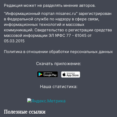
состоялось торжественное
Редакция может не разделять мнение авторов.
мероприятие, приуроченное к
празднованию Дня сотрудника органов
"Информационный портал misanec.ru" зарегистрирован
следствия Российской Федерации
в Федеральной службе по надзору в сфере связи,
информационных технологий и массовых
19:30
Ульяновцев приглашают
коммуникаций. Свидетельство о регистрации средства
поддержать «Симбирскую чебурашку»
массовой информации ЭЛ №ФС 77 - 61045 от
на фестивале «ФормАРТ»
05.03.2015
18:11
Ульяновская область стала
Политика в отношении обработки персональных данных
пилотным регионом проекта
«Культурное долголетие»
Скачать приложение:
17:23
Прогноз погоды в Ульяновской
области на 8 августа
17:16
В реанимацию Ульяновской
Наша статистика:
областной больницы поступили шесть
новых аппаратов ИВЛ
16:51
В Чердаклинском районе
Полезные ссылки
ремонтируют дороги, ставят остановки