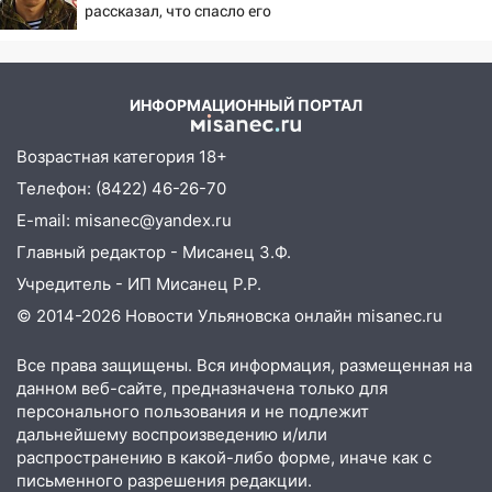
рассказал, что спасло его
07:50
Какая погоды будет днем 8
в схватке с медведем
августа
06:45
Императорский мост в
ИНФОРМАЦИОННЫЙ ПОРТАЛ
Ульяновске останется закрытым до
утра 10 августа
Возрастная категория 18+
05:18
Судьба готовит сюрприз: гороскоп
Телефон: (8422) 46-26-70
на 8 августа — кому повезет с
E-mail: misanec@yandex.ru
деньгами, а кого ждет неожиданная
встреча
Главный редактор - Мисанец З.Ф.
Учредитель - ИП Мисанец Р.Р.
04:47
В Ульяновской области объявили
ракетную опасность: звучат сирены
© 2014-2026 Новости Ульяновска онлайн
misanec.ru
07.08.2026
Все права защищены. Вся информация, размещенная на
20:40
Ульяновские аграрии смогут
данном веб-сайте, предназначена только для
купить тракторы с отсрочкой платежа
персонального пользования и не подлежит
до декабря
дальнейшему воспроизведению и/или
распространению в какой-либо форме, иначе как с
19:34
В следственном управлении
письменного разрешения редакции.