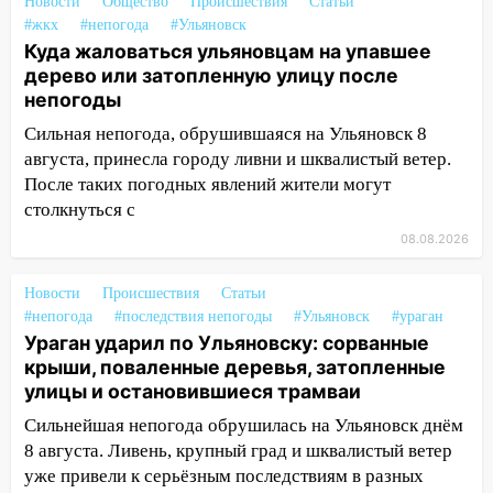
на улице Любови Шевцовой рухнул
Новости
Общество
Происшествия
Статьи
светофор
#жкх
#непогода
#Ульяновск
Куда жаловаться ульяновцам на упавшее
14:14
Студента из Ульяновска обманули
дерево или затопленную улицу после
мошенники под видом преподавателя
непогоды
14:12
Куда жаловаться ульяновцам на
Сильная непогода, обрушившаяся на Ульяновск 8
упавшее дерево или затопленную улицу
августа, принесла городу ливни и шквалистый ветер.
после непогоды
После таких погодных явлений жители могут
столкнуться с
13:59
В Новом городе ураганным
08.08.2026
ветром сорвало опалубку со
строящегося дома
Новости
Происшествия
Статьи
13:54
В мэрии Ульяновска рассказали,
#непогода
#последствия непогоды
#Ульяновск
#ураган
как устраняют последствия мощного
Ураган ударил по Ульяновску: сорванные
шторма
крыши, поваленные деревья, затопленные
улицы и остановившиеся трамваи
13:49
Стихия продолжает крушить
Ульяновск: дерево рухнуло на дом на
Сильнейшая непогода обрушилась на Ульяновск днём
Орджоникидзе
8 августа. Ливень, крупный град и шквалистый ветер
уже привели к серьёзным последствиям в разных
13:47
На Нижней Террасе мощным