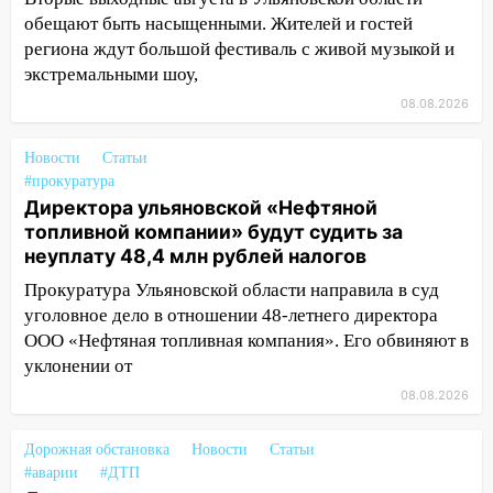
обещают быть насыщенными. Жителей и гостей
13:12
Дерево пробило крышу дома на
региона ждут большой фестиваль с живой музыкой и
Новгородской в Ульяновске и рухнуло
экстремальными шоу,
на электрощит
08.08.2026
13:10
В Заволжском районе дерево
упало во дворе
Новости
Статьи
13:08
Ураган ударил по Ульяновску:
#прокуратура
сорванные крыши, поваленные деревья,
Директора ульяновской «Нефтяной
затопленные улицы и остановившиеся
топливной компании» будут судить за
трамваи
неуплату 48,4 млн рублей налогов
Прокуратура Ульяновской области направила в суд
12:17
Ульяновск накрыл крупный град:
уголовное дело в отношении 48-летнего директора
после ливня город снова уходит под
ООО «Нефтяная топливная компания». Его обвиняют в
воду
уклонении от
12:12
Прокуратура взяла на контроль
08.08.2026
ДТП с шестилетним ребёнком на улице
Федерации
Дорожная обстановка
Новости
Статьи
12:01
Пьяная женщина сбила
#аварии
#ДТП