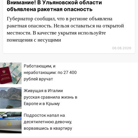
Внимание! В Ульяновской области
передумать увольняться, если им
объявлена ракетная опасность
повысят зарплату
Губернатор сообщил, что в регионе объявлена
14:01
Инсценировали ДТП и получили
ракетная опасность. Нельзя оставаться на открытой
более 4,6 миллиона рублей: перед
местности. В качестве укрытия используйте
судом предстанет банда
помещения с несущими
автоподставщиков
06.08.2026
13:36
В Инзе произошел крупный пожар
Работающим, и
13:00
В суде защитили репутацию
неработающим: по 27 400
мужчины, которого необоснованно
рублей вручат
обвиняли в жестоком обращении с
пенсионерам в сентябре -
животными
Живущая в Италии
PrimaMedia.ru
русская сравнила жизнь в
12:28
Миллион на «льготниках»: в
Европе и в Крыму
Ульяновской области перевозчик
провернул хитрую схему с чужими
Подросток напал на
проездными
десятилетнюю девочку,
ворвавшись в квартиру
12:10
Ульяновский алиментщик накопил
120 тысяч долга