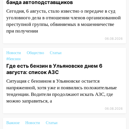
16:09
Ветераны легкой атлетики из
банда автоподставщиков
Ульяновска успешно выступили на
Сегодня, 6 августа, стало известно о передаче в суд
Чемпионате России
уголовного дела в отношении членов организованной
16:02
В Ульяновской области убрали
преступной группы, обвиняемых в мошенничестве
более 28% площадей зерновых и
при получении
зернобобовых культур
06.08.2026
15:51
Бросила кирпич в жену брата: в
Новости
Ульяновской области завели дело на
Общество
Статьи
#бензин
агрессивную женщину
Где есть бензин в Ульяновске днем 6
15:47
На улице Радищева сбили
августа: список АЗС
курьера: крупная авария в Ульяновске
Ситуация с бензином в Ульяновске остается
15:15
Проводил до квартиры и ограбил:
напряженной, хотя уже и появились положительные
новый кавалер женщины оказался
тенденции. Водители продолжают искать АЗС, где
рецидивистом
можно заправиться, а
06.08.2026
14:26
В Ульяновске ограничат движение
по улице Ефремова
Важное
Новости
Статьи
14:23
67% ульяновцев готовы