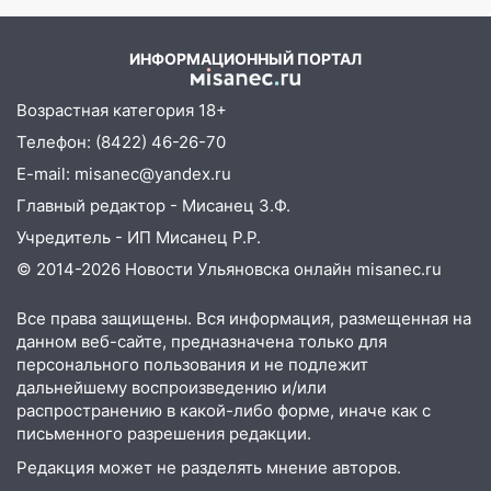
11:49
Снят режим «Ракетная
ИНФОРМАЦИОННЫЙ ПОРТАЛ
опасность» на территории Ульяновской
области
Возрастная категория 18+
11:30
Кабмин РФ разрешил до 1 июля
Телефон: (8422) 46-26-70
2027 года импорт, выпуск и обращение
E-mail: misanec@yandex.ru
бензина Евро 2, Евро 3, Евро 4
Главный редактор - Мисанец З.Ф.
11:12
Соцсети: на Рябикова автомобиль
Учредитель - ИП Мисанец Р.Р.
врезался в забор
© 2014-2026 Новости Ульяновска онлайн
misanec.ru
10:27
Где есть бензин в Ульяновске
днем 6 августа: список АЗС
Все права защищены. Вся информация, размещенная на
данном веб-сайте, предназначена только для
10:16
Внимание! В Ульяновской области
персонального пользования и не подлежит
объявлена ракетная опасность
дальнейшему воспроизведению и/или
10:00
В Старомайнском районе утонул
распространению в какой-либо форме, иначе как с
51-летний мужчина
письменного разрешения редакции.
Редакция может не разделять мнение авторов.
09:50
В Ульяновске черный коршун