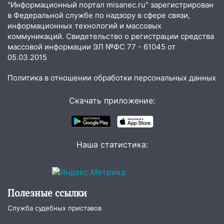
застрял в тепловозе
"Информационный портал misanec.ru" зарегистрирован
в Федеральной службе по надзору в сфере связи,
09:44
Ульяновские спасатели помогли
информационных технологий и массовых
юному велосипедисту на улице
коммуникаций. Свидетельство о регистрации средства
Чернышевского
массовой информации ЭЛ №ФС 77 - 61045 от
05.03.2015
08:21
В Заволжском районе украли два
велосипеда
Политика в отношении обработки персональных данных
07:18
В Ульяновск идет
Скачать приложение:
тридцатиградусная жара: какая будет
погода в четверг
06:00
Четыре года борьбы: ульяновские
юристы помогли женщине засудить УК
Наша статистика:
за плесень на стенах
05:00
Кому 6 августа звезды сулят
прибыль, а кому — испытания на
Полезные ссылки
прочность
Служба судебных приставов
05.08.2026