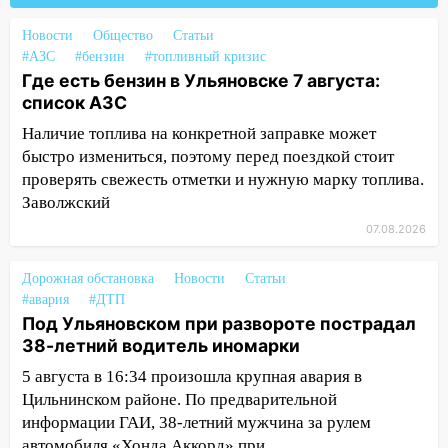
млн рублей
Новости
Общество
Статьи
08:22
Подросток на питбайке сбил
#АЗС
#бензин
#топливный кризис
велосипедистку: пострадали двое
Где есть бензин в Ульяновске 7 августа:
07:20
Жара возвращается: ожидается
список АЗС
знойный и сухой четверг
Наличие топлива на конкретной заправке может
быстро измениться, поэтому перед поездкой стоит
06:00
Под Ульяновском при развороте
проверять свежесть отметки и нужную марку топлива.
пострадал 38-летний водитель
Заволжский
иномарки
07.08.2026
05:00
«Каждая пятая женщина и каждый
второй мужчина в мире сталкиваются с
Дорожная обстановка
Новости
Статьи
алопецией»: врач рассказал, чем может
#авария
#ДТП
быть вызвано облысение и как с этим
Под Ульяновском при развороте пострадал
справиться
38-летний водитель иномарки
03:30
Гороскоп на 7 августа: пятница
5 августа в 16:34 произошла крупная авария в
принесет прилив творческой энергии и
Цильнинском районе. По предварительной
отличные шансы исправить старые
информации ГАИ, 38-летний мужчина за рулем
ошибки
автомобиля «Хонда Аккорд» при