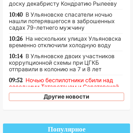
доску декабристу Кондратию Рылееву
10:40
В Ульяновске спасатели ночью
нашли потерявшегося в заброшенных
садах 79-летнего мужчину
10:26
На нескольких улицах Ульяновска
временно отключили холодную воду
10:14
В Ульяновске двоих участников
коррупционной схемы при ЦГКБ
отправили в колонию на 7 и 8 лет
09:52
Ночью беспилотники сбили над
соседними Татарстаном и Саратовской
областью
Другие новости
09:41
Диана Шурыгина уверовала в
Бога в СИЗО
09:35
В Ульяновске директора фирмы
будут судить за неуплату налогов на 48
Популярное