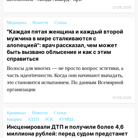
06.08.2026
07.08.2026
23:20
Прогноз погоды на 7 августа в
Ульяновской области
Медицина
Новости
Статьи
"Каждая пятая женщина и каждый второй
20:04
Ульяновцев приглашают на забег,
мужчина в мире сталкиваются с
посвящённый Дню воздушного флота
алопецией": врач рассказал, чем может
России
быть вызвано облысение и как с этим
19:12
В Ульяновской области
справиться
руководителя частной компании
Волосы для многих — не просто вопрос эстетики, а
наказали за сокрытие прошлого своего
часть идентичности. Когда они начинают выпадать,
сотрудник
это становится испытанием. По данным Всемирной
18:02
В Ульяновск едут звезды
организации
баскетбола!
07.08.2026
17:08
Ульяновский областной суд
Криминал
оставил в силе приговор руководству
Новости
Статьи
#аварии
#ДТП
#СК
#УМВД
«УльяновскФармации» за махинации на
Инсценировали ДТП и получили более 4,6
3,2 млн рублей
миллиона рублей: перед судом предстанет