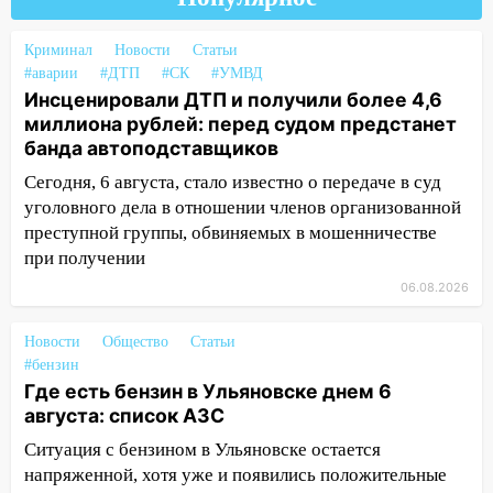
13:00
В суде защитили репутацию
Криминал
Новости
Статьи
мужчины, которого необоснованно
#аварии
#ДТП
#СК
#УМВД
обвиняли в жестоком обращении с
Инсценировали ДТП и получили более 4,6
животными
миллиона рублей: перед судом предстанет
банда автоподставщиков
12:28
Миллион на «льготниках»: в
Ульяновской области перевозчик
Сегодня, 6 августа, стало известно о передаче в суд
провернул хитрую схему с чужими
уголовного дела в отношении членов организованной
проездными
преступной группы, обвиняемых в мошенничестве
при получении
12:10
Ульяновский алиментщик накопил
120 тысяч долга
06.08.2026
11:49
Снят режим «Ракетная
Новости
Общество
Статьи
опасность» на территории Ульяновской
#бензин
области
Где есть бензин в Ульяновске днем 6
августа: список АЗС
11:30
Кабмин РФ разрешил до 1 июля
2027 года импорт, выпуск и обращение
Ситуация с бензином в Ульяновске остается
бензина Евро 2, Евро 3, Евро 4
напряженной, хотя уже и появились положительные