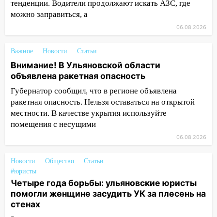
тенденции. Водители продолжают искать АЗС, где
11:12
Соцсети: на Рябикова автомобиль
можно заправиться, а
врезался в забор
06.08.2026
10:27
Где есть бензин в Ульяновске
днем 6 августа: список АЗС
Важное
Новости
Статьи
10:16
Внимание! В Ульяновской области
Внимание! В Ульяновской области
объявлена ракетная опасность
объявлена ракетная опасность
Губернатор сообщил, что в регионе объявлена
10:00
В Старомайнском районе утонул
ракетная опасность. Нельзя оставаться на открытой
51-летний мужчина
местности. В качестве укрытия используйте
09:50
В Ульяновске черный коршун
помещения с несущими
застрял в тепловозе
06.08.2026
09:44
Ульяновские спасатели помогли
юному велосипедисту на улице
Новости
Общество
Статьи
Чернышевского
#юристы
Четыре года борьбы: ульяновские юристы
08:21
В Заволжском районе украли два
помогли женщине засудить УК за плесень на
велосипеда
стенах