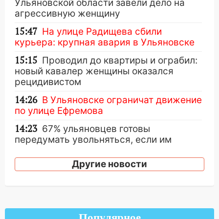
Ульяновской области завели дело на
агрессивную женщину
15:47
На улице Радищева сбили
курьера: крупная авария в Ульяновске
15:15
Проводил до квартиры и ограбил:
новый кавалер женщины оказался
рецидивистом
14:26
В Ульяновске ограничат движение
по улице Ефремова
14:23
67% ульяновцев готовы
передумать увольняться, если им
повысят зарплату
Другие новости
14:01
Инсценировали ДТП и получили
более 4,6 миллиона рублей: перед
судом предстанет банда
автоподставщиков
Популярное
13:36
В Инзе произошел крупный пожар