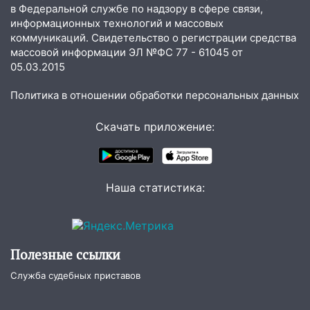
припаркованный автомобиль
в Федеральной службе по надзору в сфере связи,
информационных технологий и массовых
12:37
Переезжал «зебру» на
коммуникаций. Свидетельство о регистрации средства
велосипеде и попал под колеса
массовой информации ЭЛ №ФС 77 - 61045 от
05.03.2015
12:18
Вспыхнул изнутри: в
Железнодорожном районе горела дача
Политика в отношении обработки персональных данных
11:33
В Засвияжье под колёса авто
Скачать приложение:
попал мужчина
11:17
В Радищевском районе сгорели
хозяйственные постройки
Наша статистика:
11:00
В Канадее горел жилой дом
10:18
Губернатор Ульяновской области:
уничтожено четыре беспилотника в
регионе
Полезные ссылки
10:00
В Ульяновске дотла сгорел
Служба судебных приставов
легковой автомобиль