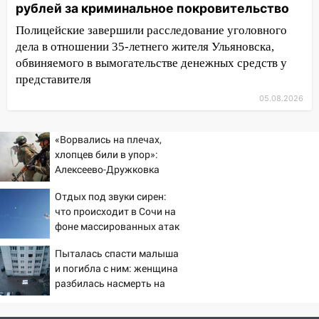
рублей за криминальное покровительство
18:14
Прогноз погоды на 6 августа в
Ульяновской области
Полицейские завершили расследование уголовного
дела в отношении 35-летнего жителя Ульяновска,
18:00
Мотофристайл, рок и силовой
обвиняемого в вымогательстве денежных средств у
экстрим: в Ульяновске пройдет
представителя
большой фестиваль «Наше время»
05.08.2026
17:30
Где есть бензин в Ульяновске 5
августа после рабочего дня: список АЗС
«Ворвались на плечах,
17:05
хлопцев били в упор»:
«Обыск» по видеосвязи: в
Алексеево-Дружковка
Ульяновске задержали 19-летнюю
стала могильником для
сообщницу мошенников
Отдых под звуки сирен:
«птах Мадьяра»
что происходит в Сочи на
16:12
Едва не перерезал горло: в
фоне массированных атак
Вешкайме посиделки с судимым
беспилотников
знакомым закончились для женщины
Пыталась спасти малыша
больницей
и погибла с ним: женщина
разбилась насмерть на
16:06
18-летняя девушка без прав
глазах у детей 06/08/2026
перевернулась на мопеде и попала в
– Новости
больницу