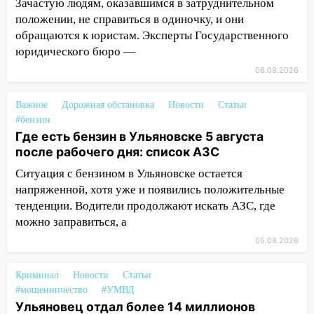
07:18
В Ульяновск идет
Зачастую людям, оказавшимся в затруднительном
тридцатиградусная жара: какая будет
положении, не справиться в одиночку, и они
погода в четверг
обращаются к юристам. Эксперты Государственного
юридического бюро —
06:00
Четыре года борьбы: ульяновские
06.08.2026
юристы помогли женщине засудить УК
за плесень на стенах
Важное
Дорожная обстановка
Новости
Статьи
05:00
Кому 6 августа звезды сулят
#бензин
прибыль, а кому — испытания на
Где есть бензин в Ульяновске 5 августа
прочность
после рабочего дня: список АЗС
05.08.2026
Ситуация с бензином в Ульяновске остается
22:58
Соцсети: на проспекте Тюленева
напряженной, хотя уже и появились положительные
ДТП с мотоциклистом
тенденции. Водители продолжают искать АЗС, где
можно заправиться, а
20:22
Мошенники обманули 92-летнюю
05.08.2026
жительницу Ульяновской области
19:14
Житель Ульяновской области
Криминал
Новости
Статьи
подвез троих незнакомцев на трассе и
#мошенничество
#УМВД
заработал уголовное дело
Ульяновец отдал более 14 миллионов