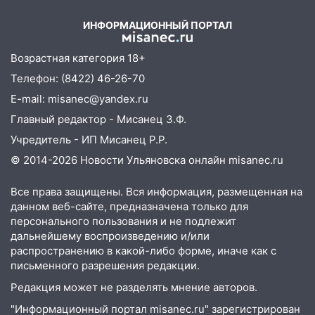
15:59
Ульяновец отдал более 14
ИНФОРМАЦИОННЫЙ ПОРТАЛ
миллионов рублей за криминальное
покровительство
Возрастная категория 18+
Телефон: (8422) 46-26-70
15:32
На «кольце» кроссовер сбил 18-
летнего мопедиста
E-mail: misanec@yandex.ru
Главный редактор - Мисанец З.Ф.
15:00
В Ульяновске после тройного ДТП
госпитализировали 25-летнего байкера
Учредитель - ИП Мисанец Р.Р.
© 2014-2026 Новости Ульяновска онлайн
misanec.ru
14:32
На Ульяновскую область
надвигается жара
Все права защищены. Вся информация, размещенная на
14:08
Пешеход переходил по «зебре»:
данном веб-сайте, предназначена только для
персонального пользования и не подлежит
подробности серьезной аварии на
дальнейшему воспроизведению и/или
Фруктовой
распространению в какой-либо форме, иначе как с
13:30
В Димитровграде на улице
письменного разрешения редакции.
Трудовой горело здание
Редакция может не разделять мнение авторов.
13:00
Водитель без прав врезался в
"Информационный портал misanec.ru" зарегистрирован