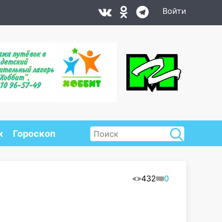
Войти
х
Гороскоп
432
0