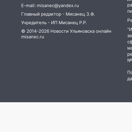
р
E-mail: misanec@yandex.ru
18:11
Ульяновская область
п
Главный редактор - Мисанец З.Ф.
стала пилотным регионом
Р
проекта «Культурное
Учредитель - ИП Мисанец Р.Р.
долголетие»
"
© 2014-2026 Новости Ульяновска онлайн
з
misanec.ru
17:16
В реанимацию
с
Ульяновской областной
м
больницы поступили шесть
р
новых аппаратов ИВЛ
№Ф
16:51
В Чердаклинском районе
П
ремонтируют дороги, ставят
д
остановки и проводят новое
освещение
16:35
В Ульяновске установили
ещё девять бункеров для
крупногабаритного мусора
16:26
В Ульяновске бесплатно
покажут матч «Волги» под