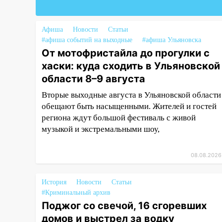
09:28
Дети на дорогах:
пострадали велосипедисты,
мотоциклисты и пешеходы.
Афиша
Новости
Статьи
Обзор крупных аварий в
#афиша событий на выходные
#афиша Ульяновска
Ульяновской области
От мотофристайла до прогулки с
хаски: куда сходить в Ульяновской
08:30
Поджог со свечой, 16
области 8–9 августа
сгоревших домов и выстрел за
водку
Вторые выходные августа в Ульяновской области
обещают быть насыщенными. Жителей и гостей
07:50
Какая погоды будет днем
региона ждут большой фестиваль с живой
8 августа
музыкой и экстремальными шоу,
06:45
Императорский мост в
Ульяновске останется
08.08.2026
закрытым до утра 10 августа
05:18
Судьба готовит сюрприз:
История
Новости
Статьи
гороскоп на 8 августа — кому
#Криминальный архив
повезет с деньгами, а кого
Поджог со свечой, 16 сгоревших
ждет неожиданная встреча
домов и выстрел за водку