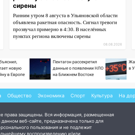
сирены
Ранним утром 8 августа в Ульяновской области
объявлена ракетная опасность. Сигнал тревоги
прозвучал примерно в 4:30. В населённых
пунктах региона включены сирены
08.08.2026
бъяснил,
Пентагон рассекретил
Жа
тает новую
данные о появлении НЛО
в 
йну в Европе
на Ближнем Востоке
й
а
Общество
Экономика
Спорт
Культура
На до
се права защищены. Вся информация, размещенная
 данном веб-сайте, предназначена только для
ерсонального пользования и не подлежит
альнейшему воспроизведению и/или