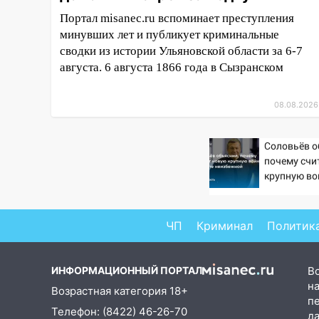
04:47
В Ульяновской области
Портал misanec.ru вспоминает преступления
объявили ракетную опасность:
минувших лет и публикует криминальные
звучат сирены
сводки из истории Ульяновской области за 6-7
07.08.2026
августа. 6 августа 1866 года в Сызранском
20:40
Ульяновские аграрии
смогут купить тракторы с
08.08.2026
отсрочкой платежа до декабря
19:34
В следственном
Соловьёв о
управлении состоялось
почему счи
торжественное мероприятие,
крупную во
неизбежно
приуроченное к празднованию
Дня сотрудника органов
следствия Российской
ЧП
Криминал
Политик
Федерации
19:30
Ульяновцев приглашают
ИНФОРМАЦИОННЫЙ ПОРТАЛ
В
поддержать «Симбирскую
на
Возрастная категория 18+
чебурашку» на фестивале
п
Телефон: (8422) 46-26-70
«ФормАРТ»
д