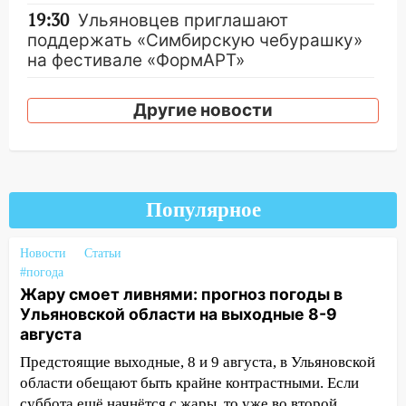
19:30
Ульяновцев приглашают
поддержать «Симбирскую чебурашку»
на фестивале «ФормАРТ»
18:11
Ульяновская область стала
Другие новости
пилотным регионом проекта
«Культурное долголетие»
17:16
В реанимацию Ульяновской
областной больницы поступили шесть
новых аппаратов ИВЛ
Популярное
16:51
В Чердаклинском районе
Новости
Статьи
ремонтируют дороги, ставят остановки
#погода
и проводят новое освещение
Жару смоет ливнями: прогноз погоды в
16:35
В Ульяновске установили ещё
Ульяновской области на выходные 8-9
девять бункеров для крупногабаритного
августа
мусора
Предстоящие выходные, 8 и 9 августа, в Ульяновской
области обещают быть крайне контрастными. Если
16:26
В Ульяновске бесплатно покажут
суббота ещё начнётся с жары, то уже во второй