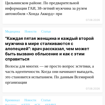
Цильнинском районе. По предварительной
запретили остановку автомобилей на
информации ГАИ, 38-летний мужчина за рулем
50-метровом участке
автомобиля «Хонда Аккорд» при
14:22
В Новом городе 8 августа пройдет
07.08.2026
большой фестиваль «Наше время» с
мотофристайлом и концертом
Медицина
Новости
Статьи
«Мураками»
"Каждая пятая женщина и каждый второй
14:04
Жару смоет ливнями: прогноз
мужчина в мире сталкиваются с
погоды в Ульяновской области на
алопецией": врач рассказал, чем может
выходные 8-9 августа
быть вызвано облысение и как с этим
справиться
13:30
В Ульяновске транспортные
полицейские проведут акцию «Час
Волосы для многих — не просто вопрос эстетики, а
пассажира»
часть идентичности. Когда они начинают выпадать,
это становится испытанием. По данным Всемирной
13:20
В Ульяновске за один день
организации
обокрали женщину на пляже и
07.08.2026
подростка в сквере
13:01
В Димитровграде мужчина
Криминал
Новости
Статьи
выбросил из машины страйкбольную