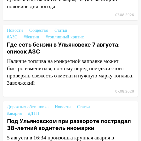
матч «Волги» под открытым небом
половине дня погода
16:12
В Ульяновском госуниверситете
07.08.2026
разработают отечественный прибор для
цифровой ПЦР
Новости
Общество
Статьи
15:47
Ульяновцы могут вернуть деньги
#АЗС
#бензин
#топливный кризис
за абонементы закрывшегося фитнес-
Где есть бензин в Ульяновске 7 августа:
клуба «Рекорд-Fitness»
список АЗС
Наличие топлива на конкретной заправке может
15:34
После вмешательства
быстро измениться, поэтому перед поездкой стоит
прокуратуры в селах Ульяновской
проверять свежесть отметки и нужную марку топлива.
области привели в порядок детские
Заволжский
площадки
07.08.2026
15:27
Прокуратура проверяет
капремонт школы в селе Кивать
Дорожная обстановка
Новости
Статьи
15:08
В Кузоватово после прокурорской
#авария
#ДТП
проверки обновили разметку на
Под Ульяновском при развороте пострадал
пешеходных переходах
38-летний водитель иномарки
5 августа в 16:34 произошла крупная авария в
14:40
На проспекте Гая в Ульяновске