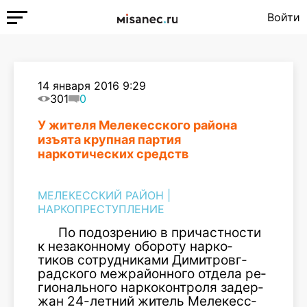
Войти
14 января 2016 9:29
301
0
У жителя Мелекесского района
изъята крупная партия
наркотических средств
МЕЛЕКЕССКИЙ РАЙОН
|
НАРКОПРЕСТУПЛЕНИЕ
По по­доз­ре­нию в при­част­нос­ти
к не­закон­но­му обо­роту нар­ко­
тиков сот­рудни­ками Ди­мит­ровг­
рад­ско­го меж­район­но­го от­де­ла ре­
ги­ональ­но­го нар­ко­конт­ро­ля за­дер­
жан 24-лет­ний жи­тель Ме­лекесс­