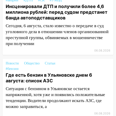
#аварии
#ДТП
#СК
#УМВД
гранату: его задержали
Инсценировали ДТП и получили более 4,6
миллиона рублей: перед судом предстанет
12:34
На Ульяновскую область
банда автоподставщиков
надвигается сильнейшая непогода: град
и шквал до 27 м/с
Сегодня, 6 августа, стало известно о передаче в суд
уголовного дела в отношении членов организованной
12:31
Ульяновец хотел купить иномарку
преступной группы, обвиняемых в мошенничестве
из Европы и потерял 760 тысяч рублей
при получении
12:20
В Чердаклинском районе
06.08.2026
столкнулись «Лада» и Chevrolet:
пострадал 14-летний подросток
Новости
Общество
Статьи
#бензин
12:00
Где есть бензин в Ульяновске 7
Где есть бензин в Ульяновске днем 6
августа: список АЗС
августа: список АЗС
11:50
Заснул рядом с ребёнком и
Ситуация с бензином в Ульяновске остается
случайно задушил его: суд вынес
напряженной, хотя уже и появились положительные
приговор
тенденции. Водители продолжают искать АЗС, где
можно заправиться, а
11:38
В Ленинском районе пожар
полностью уничтожил дачный дом и
06.08.2026