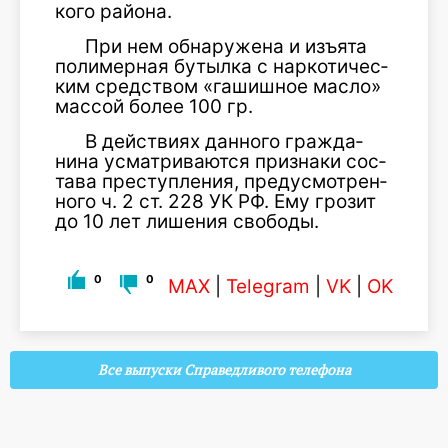
ко­го района.
При нем об­на­руже­на и изъята
по­лимер­ная бу­тыл­ка с нар­ко­тичес­
ким средс­твом «га­шиш­ное мас­ло»
мас­сой бо­лее 100 гр.
В дей­стви­ях дан­но­го граж­да­
нина ус­матри­ва­ют­ся приз­на­ки сос­
та­ва прес­тупле­ния, пре­дус­мотрен­
но­го ч. 2 ст. 228 УК РФ. Ему гро­зит
до 10 лет ли­шения сво­боды.
0
0
MAX
|
Telegram
|
VK
|
OK
Все выпуски Справедливого телефона