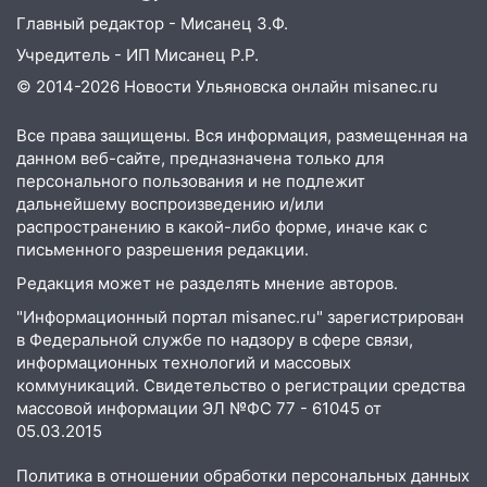
10:14
В Ульяновске двоих участников
Главный редактор - Мисанец З.Ф.
коррупционной схемы при ЦГКБ
Учредитель - ИП Мисанец Р.Р.
отправили в колонию на 7 и 8 лет
© 2014-2026 Новости Ульяновска онлайн
misanec.ru
09:52
Ночью беспилотники сбили над
соседними Татарстаном и Саратовской
Все права защищены. Вся информация, размещенная на
областью
данном веб-сайте, предназначена только для
персонального пользования и не подлежит
09:41
Диана Шурыгина уверовала в
дальнейшему воспроизведению и/или
Бога в СИЗО
распространению в какой-либо форме, иначе как с
письменного разрешения редакции.
09:35
В Ульяновске директора фирмы
Редакция может не разделять мнение авторов.
будут судить за неуплату налогов на 48
млн рублей
"Информационный портал misanec.ru" зарегистрирован
в Федеральной службе по надзору в сфере связи,
08:22
Подросток на питбайке сбил
информационных технологий и массовых
велосипедистку: пострадали двое
коммуникаций. Свидетельство о регистрации средства
массовой информации ЭЛ №ФС 77 - 61045 от
07:20
Жара возвращается: ожидается
05.03.2015
знойный и сухой четверг
Политика в отношении обработки персональных данных
06:00
Под Ульяновском при развороте