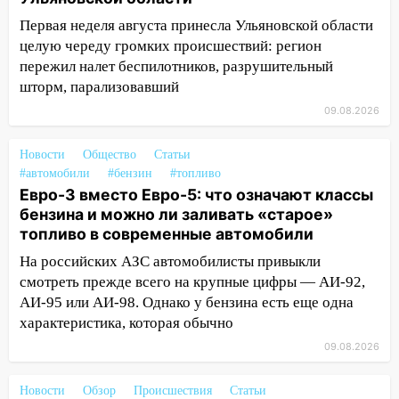
готов, ещё два — почти завершены
Первая неделя августа принесла Ульяновской области
17:00
«Ульяновскалипсис»: последствия
целую череду громких происшествий: регион
урагана 8 августа
пережил налет беспилотников, разрушительный
шторм, парализовавший
16:38
Прогноз погоды в Ульяновской
области на 9 августа
09.08.2026
16:34
Из-за мощной непогоды в
Новости
Общество
Статьи
Ульяновске отменили фестиваль «Наше
#автомобили
#бензин
#топливо
время»
Евро-3 вместо Евро-5: что означают классы
16:17
бензина и можно ли заливать «старое»
Мелекесский район первым в
топливо в современные автомобили
Ульяновской области намолотил более
100 тысяч тонн зерна
На российских АЗС автомобилисты привыкли
смотреть прежде всего на крупные цифры — АИ-92,
15:17
В колледжи и техникумы
АИ-95 или АИ-98. Однако у бензина есть еще одна
Ульяновской области подали более 10
характеристика, которая обычно
тысяч заявлений
09.08.2026
15:04
Фоторепортаж с улиц Ульяновска
после шторма: поваленные деревья и
Новости
Обзор
Происшествия
Статьи
затопленные улицы