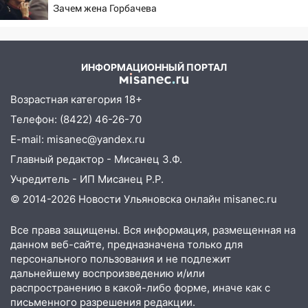
Зачем жена Горбачева
13:54
В мэрии Ульяновска рассказали,
требовала пять видов
как устраняют последствия мощного
каши каждое утро?
шторма
ИНФОРМАЦИОННЫЙ ПОРТАЛ
13:49
Стихия продолжает крушить
Ульяновск: дерево рухнуло на дом на
Возрастная категория 18+
Орджоникидзе
Телефон: (8422) 46-26-70
13:47
На Нижней Террасе мощным
E-mail: misanec@yandex.ru
ветром вырвало дерево с корнем
Главный редактор - Мисанец З.Ф.
13:46
Сильный ветер сорвал крышу с
Учредитель - ИП Мисанец Р.Р.
СТО на проспекте Созидателей
© 2014-2026 Новости Ульяновска онлайн
misanec.ru
13:35
Непогода продолжает бить по
транспорту: в Ульяновске трамвай
Все права защищены. Вся информация, размещенная на
сошёл с рельсов
данном веб-сайте, предназначена только для
персонального пользования и не подлежит
13:22
Упавшие деревья перекрыли
дальнейшему воспроизведению и/или
дороги в Ульяновске: фото
распространению в какой-либо форме, иначе как с
письменного разрешения редакции.