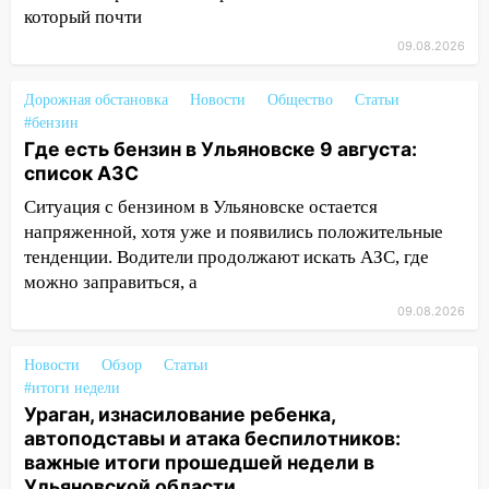
07:30
Евро-3 вместо Евро-5: что
который почти
означают классы бензина и можно ли
заливать «старое» топливо в
09.08.2026
современные автомобили
Дорожная обстановка
Новости
Общество
Статьи
06:30
Какая погода будет в Ульяновской
#бензин
области днем 9 августа
Где есть бензин в Ульяновске 9 августа:
список АЗС
05:05
День, когда всё может
измениться: гороскоп на 9 августа —
Ситуация с бензином в Ульяновске остается
три знака получат шанс, который нельзя
напряженной, хотя уже и появились положительные
упустить
тенденции. Водители продолжают искать АЗС, где
можно заправиться, а
08.08.2026
09.08.2026
20:10
Во время урагана в Ульяновске на
Волге перевернулась лодка
Новости
Обзор
Статьи
19:55
В Ульяновске упавшее дерево
#итоги недели
заблокировало в машине двух женщин
Ураган, изнасилование ребенка,
автоподставы и атака беспилотников:
17:15
В Ульяновской области
важные итоги прошедшей недели в
ремонтируют девять мостов: один уже
Ульяновской области