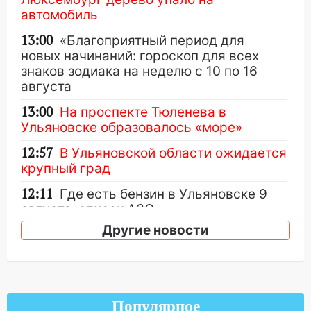
автомобиль
13:00
«Благоприятный период для
новых начинаний: гороскоп для всех
знаков зодиака на неделю с 10 по 16
августа
13:00
На проспекте Тюленева в
Ульяновске образовалось «море»
12:57
В Ульяновской области ожидается
крупный град
12:11
Где есть бензин в Ульяновске 9
августа: список АЗС
Другие новости
11:55
Соцсети: светофор упал на
машину во время сильного ливня в
Ульяновске
11:00
В Ульяновской области люди в
Популярное
СНТ сидят без света