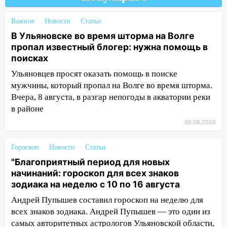
10:13
Прокуратура подвела итоги
Важное
Новости
Статьи
недели в Ульяновской области
В Ульяновске во время шторма на Волге
09:18
Из-за ливня заблокировано
пропал известный блогер: нужна помощь в
движение трамваев в Ульяновске
поисках
Ульяновцев просят оказать помощь в поиске
09:15
Ураган, изнасилование ребенка,
мужчины, который пропал на Волге во время шторма.
автоподставы и атака беспилотников:
важные итоги прошедшей недели в
Вчера, 8 августа, в разгар непогоды в акватории реки
Ульяновской области
в районе
09.08.2026
08:20
В Ульяновске восстановили
трамвайную и троллейбусную
Гороскоп
Новости
Статьи
инфраструктуру после шторма.
"Благоприятный период для новых
08:19
Внимание! В Цильнинском районе
начинаний: гороскоп для всех знаков
пропал 67-летний мужчина
зодиака на неделю с 10 по 16 августа
08:11
На Ульяновск снова надвигается
Андрей Пупышев составил гороскоп на неделю для
непогода
всех знаков зодиака. Андрей Пупышев — это один из
самых авторитетных астрологов Ульяновской области,