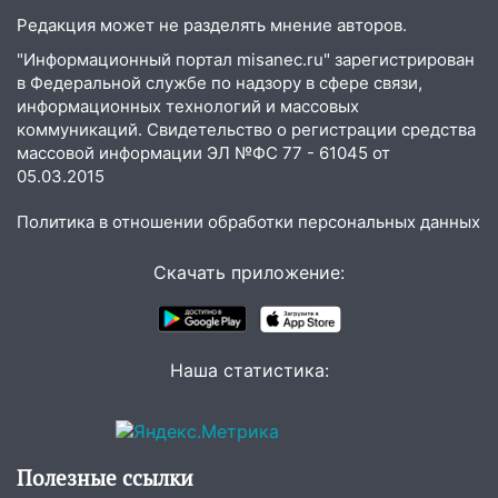
13:17
Непогода в Ульяновске не
Редакция может не разделять мнение авторов.
закончится сегодня: сильные ливни
сохранятся 9 августа
"Информационный портал misanec.ru" зарегистрирован
в Федеральной службе по надзору в сфере связи,
13:15
Трижды «брал в долг» без спроса:
информационных технологий и массовых
житель Вешкаймского района похитил у
коммуникаций. Свидетельство о регистрации средства
знакомого 191 тысячу рублей
массовой информации ЭЛ №ФС 77 - 61045 от
05.03.2015
13:14
Ураган оторвал светофор на
проспекте Филатова в Ульяновске
Политика в отношении обработки персональных данных
13:12
Дерево пробило крышу дома на
Новгородской в Ульяновске и рухнуло
Скачать приложение:
на электрощит
13:10
В Заволжском районе дерево
упало во дворе
Наша статистика:
13:08
Ураган ударил по Ульяновску:
сорванные крыши, поваленные деревья,
затопленные улицы и остановившиеся
Полезные ссылки
трамваи