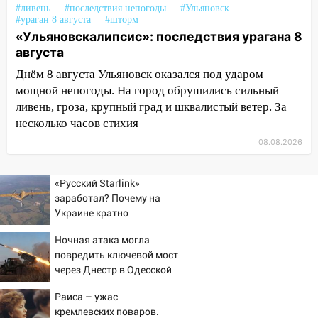
#ливень
#последствия непогоды
#Ульяновск
#ураган 8 августа
#шторм
14:28
Ураган вырвал остановку на улице
«Ульяновскалипсис»: последствия урагана 8
Деева в Заволжье
августа
14:26
Жители Ульяновска сами
Днём 8 августа Ульяновск оказался под ударом
пытаются расчистить ливнёвки, не
мощной непогоды. На город обрушились сильный
дождавшись коммунальщиков
ливень, гроза, крупный град и шквалистый ветер. За
несколько часов стихия
14:16
Шторм продолжает ломать город:
на улице Любови Шевцовой рухнул
08.08.2026
светофор
14:14
Студента из Ульяновска обманули
«Русский Starlink»
мошенники под видом преподавателя
заработал? Почему на
Украине кратно
14:12
Куда жаловаться ульяновцам на
увеличилась точность
упавшее дерево или затопленную улицу
Ночная атака могла
попаданий по объектам
после непогоды
повредить ключевой мост
ВСУ
через Днестр в Одесской
13:59
В Новом городе ураганным
области
ветром сорвало опалубку со
Раиса – ужас
кремлевских поваров.
строящегося дома