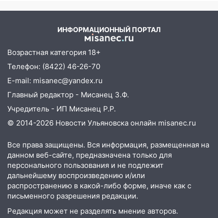
восстановили освещение
15:23
За неделю ульяновские спасатели
ИНФОРМАЦИОННЫЙ ПОРТАЛ
спасли восемь человек
14:40
Возрастная категория 18+
Житель Димитровграда поверил в
«посылку от дочери» и лишился более 3
Телефон: (8422) 46-26-70
миллионов рублей
E-mail: misanec@yandex.ru
14:30
Застолье закончилось кражей:
Главный редактор - Мисанец З.Ф.
ульяновец перевёл себе деньги с карты
Учредитель - ИП Мисанец Р.Р.
знакомого
© 2014-2026 Новости Ульяновска онлайн
misanec.ru
14:01
За неделю в Ульяновской области
поймали 48 пьяных водителей
Все права защищены. Вся информация, размещенная на
данном веб-сайте, предназначена только для
13:54
Хотел «подарить жене машину»,
персонального пользования и не подлежит
но едва не отдал мошенникам 530
дальнейшему воспроизведению и/или
тысяч рублей
распространению в какой-либо форме, иначе как с
письменного разрешения редакции.
13:30
Пять встреч и почти 5 млн рублей:
ульяновский пенсионер отдал деньги
Редакция может не разделять мнение авторов.