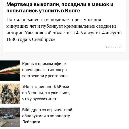
Мертвеца выкопали, посадили в мешок и
16:30
Прогноз погоды в Ульяновской
попытались утопить в Волге
области на 5 августа
Портал misanec.ru вспоминает преступления
16:20
В Сурском районе сёла оказались
минувших лет и публикует криминальные сводки из
не защищены от лесных пожаров
истории Ульяновской области за 4-5 августа. 4 августа
16:12
Пуля пробила окно квартиры на
1886 года в Симбирске
16-м этаже в Ульяновске
05.08.2026
16:10
Прокуратура потребовала
усилить борьбу со свалками в
Кровь в прямом эфире:
Инзенском районе
популярного тиктокера
застрелили у ресторана
16:06
Патриарх Кирилл оценил работу
Симбирской епархии
«Нас стачивают КАБами
по 3 тонны, а в уши льют,
15:45
Жителям села Тагай больше не
что у русских «нет
придётся ездить в райцентр ради сдачи
резервов»
анализов
Bild: дрон со взрывчаткой
обнаружили в аэропорту
15:30
После жалобы прокурору на
Лейпцига
улице Льва Толстого в Старой Майне