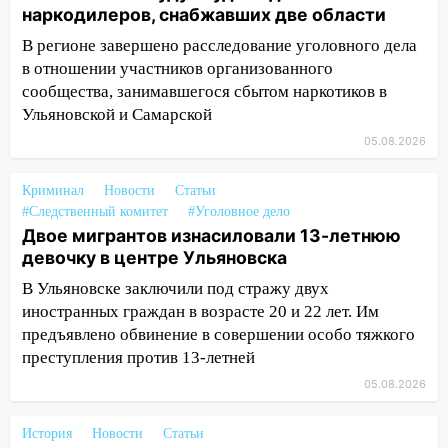
наркодилеров, снабжавших две области
20:17
Ульяновская область девятую
В регионе завершено расследование уголовного дела
неделю подряд удерживает самые
низкие цены на подсолнечное масло
в отношении участников организованного
сообщества, занимавшегося сбытом наркотиков в
19:33
Коровы-рекордсменки: в
Ульяновской и Самарской
Ульяновской области выросли надои
05.08.2026
молока
18:20
В Ульяновской области до конца
Криминал
Новости
Статьи
года благоустроят 20 родников
#Следственный комитет
#Уголовное дело
Двое мигрантов изнасиловали 13-летнюю
17:27
В Ульяновской области 114 детей-
девочку в центре Ульяновска
сирот получили жильё с начала года
В Ульяновске заключили под стражу двух
16:43
Дорожный сезон перевалил за
иностранных граждан в возрасте 20 и 22 лет. Им
экватор: в Ульяновской области
предъявлено обвинение в совершении особо тяжкого
обновили половину региональных трасс
преступления против 13-летней
16:31
В Ульяновской области
05.08.2026
капитально отремонтируют 101
многоквартирный дом
История
Новости
Статьи