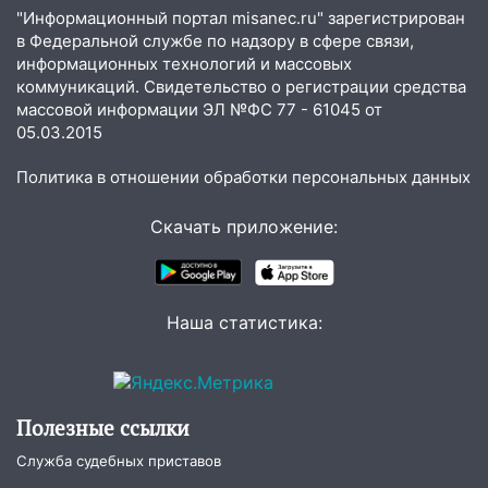
курьеру мошенников
"Информационный портал misanec.ru" зарегистрирован
в Федеральной службе по надзору в сфере связи,
13:16
На Московском шоссе Opel не
информационных технологий и массовых
уступил дорогу и столкнулся с Kia:
коммуникаций. Свидетельство о регистрации средства
водитель госпитализирован
массовой информации ЭЛ №ФС 77 - 61045 от
05.03.2015
13:01
В Засвияжье Skoda сбила
женщину на пешеходном переходе
Политика в отношении обработки персональных данных
12:49
В Заволжье Hyundai сбил 68-
летнюю женщину на пешеходном
Скачать приложение:
переходе
12:40
В Новой Малыкле Mitsubishi сбил
велосипедиста на перекрёстке
Наша статистика:
12:21
Заволжье ушло под воду после
ливня: дорожникам пришлось срочно
расчищать ливнёвки
Полезные ссылки
10:40
Новый мост через Свиягу в
Служба судебных приставов
Ульяновске планируют открыть к