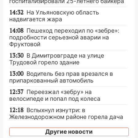
госпитализировали 25-летнего байкера
14:32
На Ульяновскую область
надвигается жара
14:08
Пешеход переходил по «зебре»:
подробности серьезной аварии на
Фруктовой
13:30
В Димитровграде на улице
Трудовой горело здание
13:00
Водитель без прав врезался в
припаркованный автомобиль
12:37
Переезжал «зебру» на
велосипеде и попал под колеса
12:18
Вспыхнул изнутри: в
Железнодорожном районе горела дача
11:33
В Засвияжье под колёса авто
Другие новости
попал мужчина