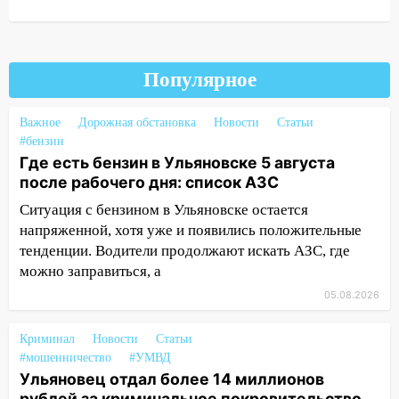
11:17
В Радищевском районе сгорели
хозяйственные постройки
11:00
В Канадее горел жилой дом
Популярное
10:18
Губернатор Ульяновской области:
Важное
Дорожная обстановка
Новости
Статьи
уничтожено четыре беспилотника в
#бензин
регионе
Где есть бензин в Ульяновске 5 августа
10:00
В Ульяновске дотла сгорел
после рабочего дня: список АЗС
легковой автомобиль
Ситуация с бензином в Ульяновске остается
напряженной, хотя уже и появились положительные
09:39
В Ульяновске будут судить десять
тенденции. Водители продолжают искать АЗС, где
наркодилеров, снабжавших две области
можно заправиться, а
09:25
Вынесли приговор дебоширам,
05.08.2026
избившим мужчину в трамвае
08:27
Ульяновская полиция получила
Криминал
Новости
Статьи
один из шести уникальных автомобилей
#мошенничество
#УМВД
в России
Ульяновец отдал более 14 миллионов
рублей за криминальное покровительство