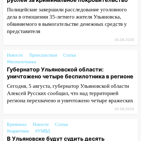
07:02
Жара отступит: какой будет
Полицейские завершили расследование уголовного
погода в Ульяновске днем 5 августа
дела в отношении 35-летнего жителя Ульяновска,
06:10
Двое мигрантов изнасиловали 13-
обвиняемого в вымогательстве денежных средств у
летнюю девочку в центре Ульяновска
представителя
05.08.2026
06:00
Мертвеца выкопали, посадили в
мешок и попытались утопить в Волге
Новости
Происшествия
Статьи
05:30
Астрологи назвали самый
#беспилотники
опасный день августа: что ждет каждый
Губернатор Ульяновской области:
знак 5 августа
уничтожено четыре беспилотника в регионе
04.08.2026
Сегодня, 5 августа, губернатор Ульяновской области
23:27
Прокуратура проверяет
Алексей Русских сообщил, что над территорией
капремонт школы в посёлке Налейка
региона перехвачено и уничтожено четыре вражеских
05.08.2026
22:33
Прокуратура проверяет
спортивные объекты в Старой Майне
Криминал
Новости
Статьи
21:01
Ульяновцев приглашают сдать
#наркотики
#УМВД
кровь: День донора пройдёт 6 августа
В Ульяновске будут судить десять