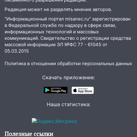
соседними Татарстаном и Саратовской
областью
Редакция может не разделять мнение авторов.
"Информационный портал misanec.ru" зарегистрирован
09:41
Диана Шурыгина уверовала в
в Федеральной службе по надзору в сфере связи,
Бога в СИЗО
информационных технологий и массовых
коммуникаций. Свидетельство о регистрации средства
09:35
В Ульяновске директора фирмы
массовой информации ЭЛ №ФС 77 - 61045 от
будут судить за неуплату налогов на 48
05.03.2015
млн рублей
08:22
Подросток на питбайке сбил
Политика в отношении обработки персональных данных
велосипедистку: пострадали двое
Скачать приложение:
07:20
Жара возвращается: ожидается
знойный и сухой четверг
06:00
Под Ульяновском при развороте
Наша статистика:
пострадал 38-летний водитель
иномарки
05:00
«Каждая пятая женщина и каждый
второй мужчина в мире сталкиваются с
Полезные ссылки