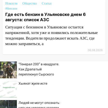
Новости
Общество
Статьи
12:31
Ульяновец хотел купить иномарку
#бензин
из Европы и потерял 760 тысяч рублей
Где есть бензин в Ульяновске днем 6
12:20
В Чердаклинском районе
августа: список АЗС
столкнулись «Лада» и Chevrolet:
Ситуация с бензином в Ульяновске остается
пострадал 14-летний подросток
напряженной, хотя уже и появились положительные
тенденции. Водители продолжают искать АЗС, где
12:00
Где есть бензин в Ульяновске 7
можно заправиться, а
августа: список АЗС
06.08.2026
11:50
Заснул рядом с ребёнком и
случайно задушил его: суд вынес
приговор
“Генерал 200” в квадрате.
Как Драпатый
11:38
В Ленинском районе пожар
переплюнул Сырского
полностью уничтожил дачный дом и
сарай
Хыянәт җиле исте
11:38
В Госдуме предложили отменить
ЕГЭ с 2027 года
Людей не могут опознать:
11:25
В Ульяновске ИИ будет выявлять
четыре человека сгорели