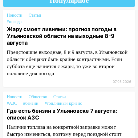
Популярное
пилотным регионом проекта
«Культурное долголетие»
Новости
Статьи
17:16
В реанимацию Ульяновской
#погода
областной больницы поступили шесть
Жару смоет ливнями: прогноз погоды в
новых аппаратов ИВЛ
Ульяновской области на выходные 8-9
августа
16:51
В Чердаклинском районе
Предстоящие выходные, 8 и 9 августа, в Ульяновской
ремонтируют дороги, ставят остановки
области обещают быть крайне контрастными. Если
и проводят новое освещение
суббота ещё начнётся с жары, то уже во второй
16:35
В Ульяновске установили ещё
половине дня погода
девять бункеров для крупногабаритного
07.08.2026
мусора
16:26
В Ульяновске бесплатно покажут
Новости
Общество
Статьи
матч «Волги» под открытым небом
#АЗС
#бензин
#топливный кризис
Где есть бензин в Ульяновске 7 августа:
16:12
В Ульяновском госуниверситете
список АЗС
разработают отечественный прибор для
Наличие топлива на конкретной заправке может
цифровой ПЦР
быстро измениться, поэтому перед поездкой стоит