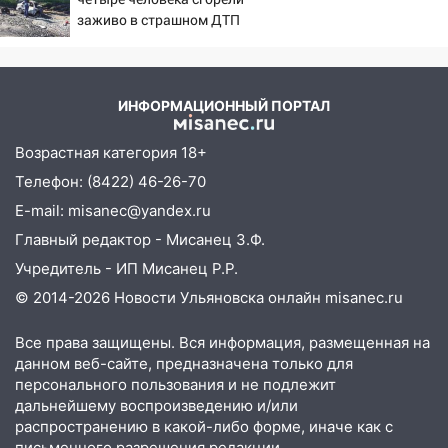
нарушителей на контейнерных
заживо в страшном ДТП
площадках
на трассе 07/08/2026 –
Новости
11:20
Ульяновская шахматистка
Валерия Клейменова выиграла два
ИНФОРМАЦИОННЫЙ ПОРТАЛ
золота в составе сборной мира
Возрастная категория 18+
11:16
В Ульяновске открыли памятную
доску декабристу Кондратию Рылееву
Телефон: (8422) 46-26-70
E-mail: misanec@yandex.ru
10:40
В Ульяновске спасатели ночью
нашли потерявшегося в заброшенных
Главный редактор - Мисанец З.Ф.
садах 79-летнего мужчину
Учредитель - ИП Мисанец Р.Р.
10:26
На нескольких улицах Ульяновска
© 2014-2026 Новости Ульяновска онлайн
misanec.ru
временно отключили холодную воду
Все права защищены. Вся информация, размещенная на
10:14
В Ульяновске двоих участников
данном веб-сайте, предназначена только для
коррупционной схемы при ЦГКБ
персонального пользования и не подлежит
отправили в колонию на 7 и 8 лет
дальнейшему воспроизведению и/или
распространению в какой-либо форме, иначе как с
09:52
Ночью беспилотники сбили над
письменного разрешения редакции.