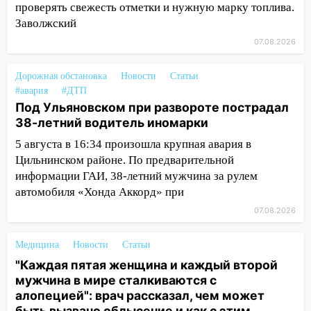
15:47
Ульяновцы могут вернуть деньги
проверять свежесть отметки и нужную марку топлива.
за абонементы закрывшегося фитнес-
Заволжский
клуба «Рекорд-Fitness»
07.08.2026
15:34
После вмешательства
прокуратуры в селах Ульяновской
Дорожная обстановка
Новости
Статьи
области привели в порядок детские
#авария
#ДТП
площадки
Под Ульяновском при развороте пострадал
38-летний водитель иномарки
15:27
Прокуратура проверяет
5 августа в 16:34 произошла крупная авария в
капремонт школы в селе Кивать
Цильнинском районе. По предварительной
15:08
В Кузоватово после прокурорской
информации ГАИ, 38-летний мужчина за рулем
проверки обновили разметку на
автомобиля «Хонда Аккорд» при
пешеходных переходах
07.08.2026
14:40
На проспекте Гая в Ульяновске
запретили остановку автомобилей на
Медицина
Новости
Статьи
50-метровом участке
"Каждая пятая женщина и каждый второй
мужчина в мире сталкиваются с
14:22
В Новом городе 8 августа пройдет
алопецией": врач рассказал, чем может
большой фестиваль «Наше время» с
быть вызвано облысение и как с этим