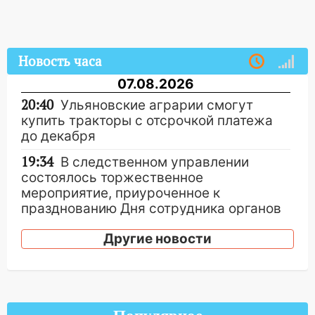
Новость часа
07.08.2026
20:40
Ульяновские аграрии смогут
купить тракторы с отсрочкой платежа
до декабря
19:34
В следственном управлении
состоялось торжественное
мероприятие, приуроченное к
празднованию Дня сотрудника органов
следствия Российской Федерации
Другие новости
19:30
Ульяновцев приглашают
поддержать «Симбирскую чебурашку»
на фестивале «ФормАРТ»
18:11
Ульяновская область стала