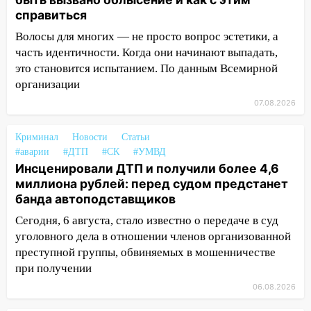
мотофристайлом и концертом
справиться
«Мураками»
Волосы для многих — не просто вопрос эстетики, а
14:04
Жару смоет ливнями: прогноз
часть идентичности. Когда они начинают выпадать,
погоды в Ульяновской области на
это становится испытанием. По данным Всемирной
выходные 8-9 августа
организации
13:30
В Ульяновске транспортные
07.08.2026
полицейские проведут акцию «Час
пассажира»
Криминал
Новости
Статьи
#аварии
#ДТП
#СК
#УМВД
13:20
В Ульяновске за один день
Инсценировали ДТП и получили более 4,6
обокрали женщину на пляже и
миллиона рублей: перед судом предстанет
подростка в сквере
банда автоподставщиков
13:01
В Димитровграде мужчина
Сегодня, 6 августа, стало известно о передаче в суд
выбросил из машины страйкбольную
уголовного дела в отношении членов организованной
гранату: его задержали
преступной группы, обвиняемых в мошенничестве
12:34
при получении
На Ульяновскую область
надвигается сильнейшая непогода: град
06.08.2026
и шквал до 27 м/с