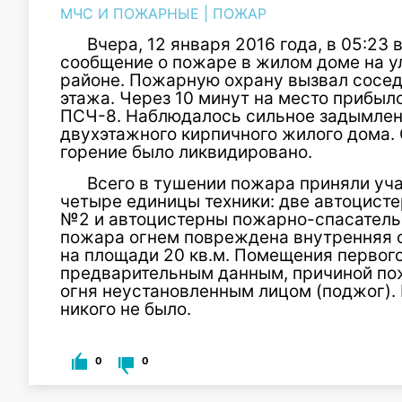
МЧС И ПОЖАРНЫЕ
|
ПОЖАР
Вчера, 12 января 2016 года, в 05:23
сообщение о пожаре в жилом доме на 
районе. Пожарную охрану вызвал сосед
этажа. Через 10 минут на место прибы
ПСЧ-8. Наблюдалось сильное задымлени
двухэтажного кирпичного жилого дома. 
горение было ликвидировано.
Всего в тушении пожара приняли уча
четыре единицы техники: две автоцист
№2 и автоцистерны пожарно-спасательн
пожара огнем повреждена внутренняя о
на площади 20 кв.м. Помещения первого
предварительным данным, причиной по
огня неустановленным лицом (поджог). 
никого не было.
0
0