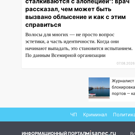
16:35
сталкиваются с алопецией": врач
В Ульяновске установили
ещё девять бункеров для
рассказал, чем может быть
крупногабаритного мусора
вызвано облысение и как с этим
справиться
16:26
В Ульяновске бесплатно
покажут матч «Волги» под
Волосы для многих — не просто вопрос
открытым небом
эстетики, а часть идентичности. Когда они
начинают выпадать, это становится испытанием.
16:12
В Ульяновском
По данным Всемирной организации
госуниверситете разработают
отечественный прибор для
07.08.2026
цифровой ПЦР
15:47
Ульяновцы могут
Журналист 
вернуть деньги за абонементы
блокировка
портов — к
закрывшегося фитнес-клуба
Украины
«Рекорд-Fitness»
15:34
После вмешательства
ЧП
Криминал
Политик
прокуратуры в селах
Ульяновской области привели
в порядок детские площадки
ИНФОРМАЦИОННЫЙ ПОРТАЛ
В