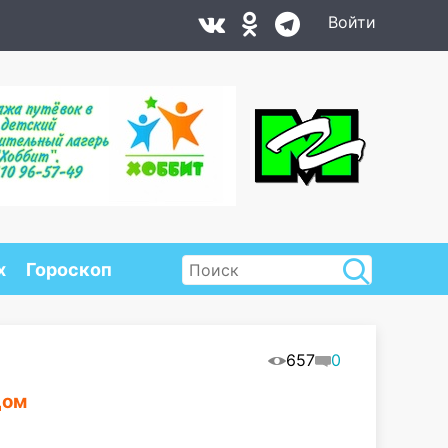
Войти
х
Гороскоп
657
0
дом