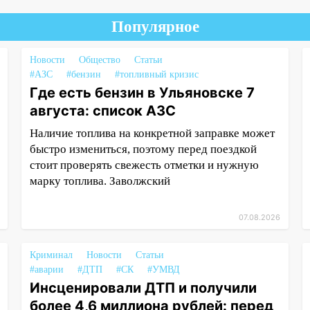
Популярное
Новости
Общество
Статьи
#АЗС
#бензин
#топливный кризис
Где есть бензин в Ульяновске 7
августа: список АЗС
Наличие топлива на конкретной заправке может
быстро измениться, поэтому перед поездкой
стоит проверять свежесть отметки и нужную
марку топлива. Заволжский
07.08.2026
Криминал
Новости
Статьи
#аварии
#ДТП
#СК
#УМВД
Инсценировали ДТП и получили
более 4,6 миллиона рублей: перед