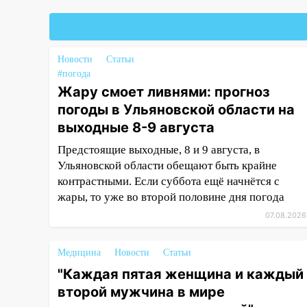
Федерации
19:30
Ульяновцев приглашают
поддержать «Симбирскую
чебурашку» на фестивале
Новости
Статьи
«ФормАРТ»
#погода
Жару смоет ливнями: прогноз
18:11
Ульяновская область
погоды в Ульяновской области на
стала пилотным регионом
выходные 8-9 августа
проекта «Культурное
долголетие»
Предстоящие выходные, 8 и 9 августа, в
Ульяновской области обещают быть крайне
17:16
В реанимацию
контрастными. Если суббота ещё начнётся с
Ульяновской областной
жары, то уже во второй половине дня погода
больницы поступили шесть
новых аппаратов ИВЛ
07.08.2026
16:51
В Чердаклинском районе
ремонтируют дороги, ставят
Медицина
Новости
Статьи
остановки и проводят новое
"Каждая пятая женщина и каждый
освещение
второй мужчина в мире