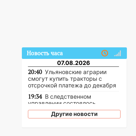
Новость часа
07.08.2026
20:40
Ульяновские аграрии
смогут купить тракторы с
отсрочкой платежа до декабря
19:34
В следственном
управлении состоялось
торжественное мероприятие,
Другие новости
приуроченное к празднованию
Дня сотрудника органов
следствия Российской