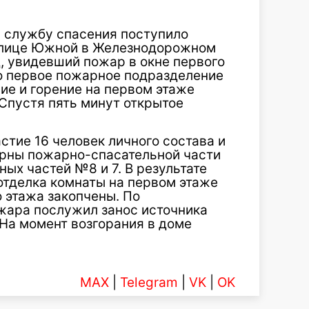
 в службу спасения поступило
улице Южной в Железнодорожном
, увидевший пожар в окне первого
ло первое пожарное подразделение
е и горение на первом этаже
Спустя пять минут открытое
стие 16 человек личного состава и
ерны пожарно-спасательной части
ых частей №8 и 7. В результате
тделка комнаты на первом этаже
 этажа закопчены. По
жара послужил занос источника
На момент возгорания в доме
MAX
|
Telegram
|
VK
|
OK