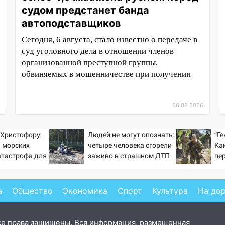
судом предстанет банда
автоподставщиков
Сегодня, 6 августа, стало известно о передаче в
суд уголовного дела в отношении членов
организованной преступной группы,
обвиняемых в мошенничестве при получении
06.08.2026
Христофору:
Людей не могут опознать:
“Ге
 морских
четыре человека сгорели
Ка
атастрофа для
заживо в страшном ДТП
пе
на трассе 07/08/2026 –
Новости
а
Общество
Экономика
Спорт
Культура
На до
се права защищены. Вся информация, размещенная