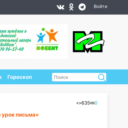
Войти
х
Гороскоп
635
0
 урок письма»