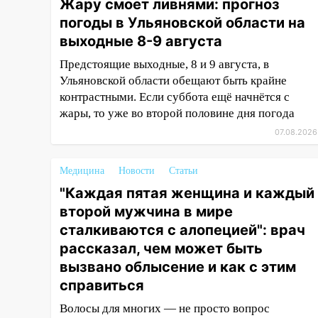
16:35
В Ульяновске установили
Жару смоет ливнями: прогноз
ещё девять бункеров для
погоды в Ульяновской области на
крупногабаритного мусора
выходные 8-9 августа
16:26
В Ульяновске бесплатно
Предстоящие выходные, 8 и 9 августа, в
покажут матч «Волги» под
Ульяновской области обещают быть крайне
открытым небом
контрастными. Если суббота ещё начнётся с
жары, то уже во второй половине дня погода
16:12
В Ульяновском
госуниверситете разработают
07.08.2026
отечественный прибор для
цифровой ПЦР
Медицина
Новости
Статьи
15:47
Ульяновцы могут
"Каждая пятая женщина и каждый
вернуть деньги за абонементы
второй мужчина в мире
закрывшегося фитнес-клуба
сталкиваются с алопецией": врач
«Рекорд-Fitness»
рассказал, чем может быть
15:34
После вмешательства
вызвано облысение и как с этим
прокуратуры в селах
справиться
Ульяновской области привели
Волосы для многих — не просто вопрос
в порядок детские площадки