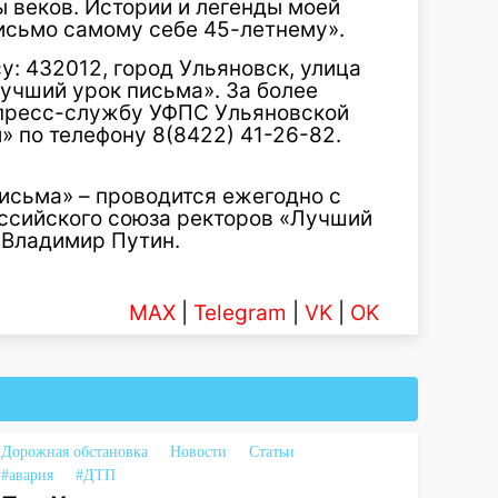
 веков. Истории и легенды моей
письмо самому себе 45-летнему».
у: 432012, город Ульяновск, улица
учший урок письма». За более
пресс-службу УФПС Ульяновской
 по телефону 8(8422) 41-26-82.
исьма» – проводится ежегодно с
Российского союза ректоров «Лучший
 Владимир Путин.
MAX
|
Telegram
|
VK
|
OK
Дорожная обстановка
Новости
Статьи
#авария
#ДТП