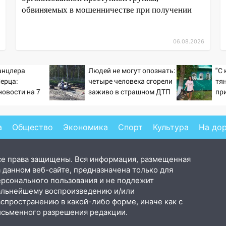
обвиняемых в мошенничестве при получении
06.08.2026
анцлера
Людей не могут опознать:
"С
ерца:
четыре человека сгорели
тян
новости на 7
заживо в страшном ДТП
пр
26 и прогнозы
на трассе 07/08/2026 –
де
Новости
де
Но
а
Общество
Экономика
Спорт
Культура
На до
се права защищены. Вся информация, размещенная
 данном веб-сайте, предназначена только для
ерсонального пользования и не подлежит
альнейшему воспроизведению и/или
аспространению в какой-либо форме, иначе как с
исьменного разрешения редакции.