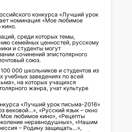
российского конкурса «Лучший урок
мает номинация «Мое любимое
 кино.
наций, среди которых темы,
нию семейных ценностей, русскому
ники и студенты могут
ании сочинений эпистолярного
почтовый союз.
100 000 школьников и студентов из
их учебных заведениях по всей
сьма», на которых учащихся
толярного жанра, учат культуре
нкурса «Лучший урок письма-2016»
з вековой…», «Русский язык – окно
 «Мое любимое кино», «Рецепты
поколение неравнодушных», «Нашим
фессия – Родину защищать…»,