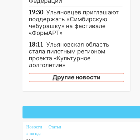
Федерации
19:30
Ульяновцев приглашают
поддержать «Симбирскую
чебурашку» на фестивале
«ФормАРТ»
18:11
Ульяновская область
стала пилотным регионом
проекта «Культурное
долголетие»
17:16
В реанимацию
Другие новости
Ульяновской областной
больницы поступили шесть
новых аппаратов ИВЛ
16:51
В Чердаклинском районе
ремонтируют дороги, ставят
остановки и проводят новое
Новости
Статьи
освещение
#погода