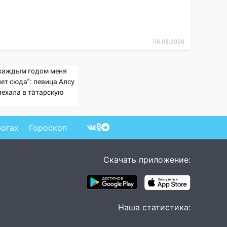
06.08.2026
 каждым годом меня
ет сюда": певица Алсу
иехала в татарскую
ревню, где прошло ее
тство 07/08/2026 –
вости
рогах
Гороскоп
Скачать приложение:
Наша статистика: