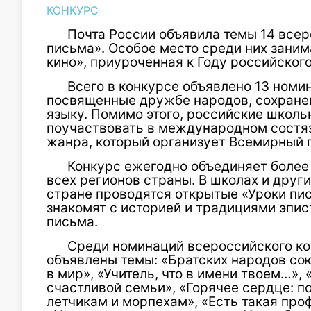
КОНКУРС
Почта России объявила темы 14 все
письма». Особое место среди них зани
кино», приуроченная к Году российского
Всего в конкурсе объявлено 13 номи
посвященные дружбе народов, сохране
языку. Помимо этого, российские школь
поучаствовать в международном состяз
жанра, который организует Всемирный 
Конкурс ежегодно объединяет более 
всех регионов страны. В школах и друг
стране проводятся открытые «Уроки пи
знакомят с историей и традициями эпис
письма.
Среди номинаций всероссийского ко
объявлены темы: «Братских народов сою
в мир», «Учитель, что в имени твоем…»,
счастливой семьи», «Горячее сердце: 
летчикам и морпехам», «Есть такая про