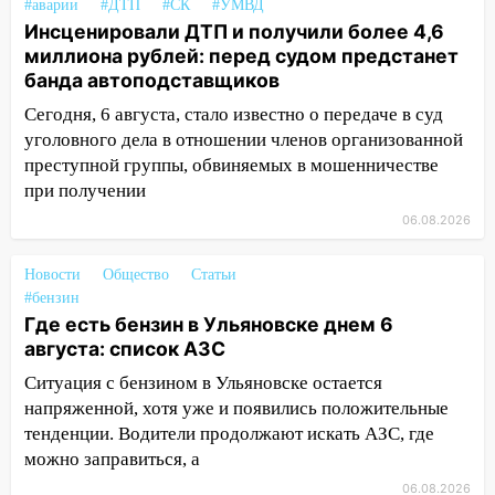
14:26
#аварии
В Ульяновске ограничат движение
#ДТП
#СК
#УМВД
Инсценировали ДТП и получили более 4,6
по улице Ефремова
миллиона рублей: перед судом предстанет
14:23
67% ульяновцев готовы
банда автоподставщиков
передумать увольняться, если им
Сегодня, 6 августа, стало известно о передаче в суд
повысят зарплату
уголовного дела в отношении членов организованной
14:01
Инсценировали ДТП и получили
преступной группы, обвиняемых в мошенничестве
более 4,6 миллиона рублей: перед
при получении
судом предстанет банда
06.08.2026
автоподставщиков
13:36
В Инзе произошел крупный пожар
Новости
Общество
Статьи
#бензин
13:00
В суде защитили репутацию
Где есть бензин в Ульяновске днем 6
мужчины, которого необоснованно
августа: список АЗС
обвиняли в жестоком обращении с
Ситуация с бензином в Ульяновске остается
животными
напряженной, хотя уже и появились положительные
12:28
Миллион на «льготниках»: в
тенденции. Водители продолжают искать АЗС, где
Ульяновской области перевозчик
можно заправиться, а
провернул хитрую схему с чужими
06.08.2026