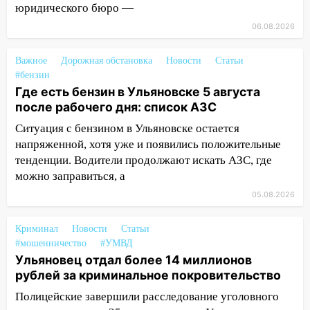
юридического бюро —
51-летний мужчина
06.08.2026
09:50
В Ульяновске черный коршун
застрял в тепловозе
Важное
Дорожная обстановка
Новости
Статьи
#бензин
09:44
Ульяновские спасатели помогли
Где есть бензин в Ульяновске 5 августа
юному велосипедисту на улице
после рабочего дня: список АЗС
Чернышевского
Ситуация с бензином в Ульяновске остается
08:21
В Заволжском районе украли два
напряженной, хотя уже и появились положительные
велосипеда
тенденции. Водители продолжают искать АЗС, где
07:18
В Ульяновск идет
можно заправиться, а
тридцатиградусная жара: какая будет
05.08.2026
погода в четверг
Криминал
06:00
Новости
Статьи
Четыре года борьбы: ульяновские
#мошенничество
#УМВД
юристы помогли женщине засудить УК
Ульяновец отдал более 14 миллионов
за плесень на стенах
рублей за криминальное покровительство
05:00
Кому 6 августа звезды сулят
Полицейские завершили расследование уголовного
прибыль, а кому — испытания на