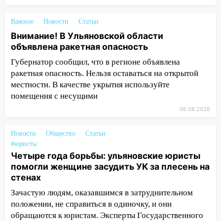
проездными
12:10
Ульяновский алиментщик накопил
Важное
Новости
Статьи
120 тысяч долга
Внимание! В Ульяновской области
объявлена ракетная опасность
11:49
Снят режим «Ракетная
Губернатор сообщил, что в регионе объявлена
опасность» на территории Ульяновской
области
ракетная опасность. Нельзя оставаться на открытой
местности. В качестве укрытия используйте
11:30
Кабмин РФ разрешил до 1 июля
помещения с несущими
2027 года импорт, выпуск и обращение
06.08.2026
бензина Евро 2, Евро 3, Евро 4
11:12
Соцсети: на Рябикова автомобиль
Новости
Общество
Статьи
врезался в забор
#юристы
Четыре года борьбы: ульяновские юристы
10:27
Где есть бензин в Ульяновске
помогли женщине засудить УК за плесень на
днем 6 августа: список АЗС
стенах
10:16
Внимание! В Ульяновской области
Зачастую людям, оказавшимся в затруднительном
объявлена ракетная опасность
положении, не справиться в одиночку, и они
обращаются к юристам. Эксперты Государственного
10:00
В Старомайнском районе утонул