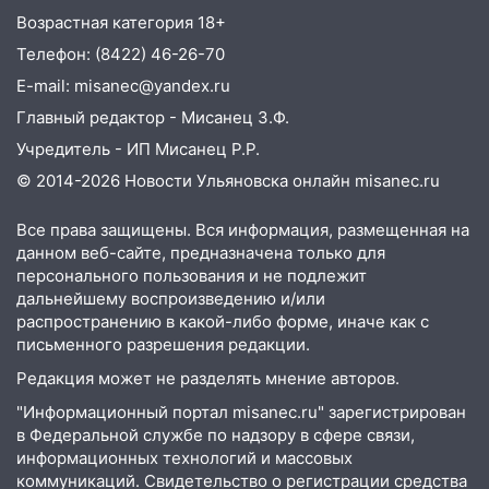
Возрастная категория 18+
17:05
«Обыск» по видеосвязи: в
Ульяновске задержали 19-летнюю
Телефон: (8422) 46-26-70
сообщницу мошенников
E-mail: misanec@yandex.ru
16:12
Едва не перерезал горло: в
Главный редактор - Мисанец З.Ф.
Вешкайме посиделки с судимым
Учредитель - ИП Мисанец Р.Р.
знакомым закончились для женщины
© 2014-2026 Новости Ульяновска онлайн
misanec.ru
больницей
16:06
18-летняя девушка без прав
Все права защищены. Вся информация, размещенная на
перевернулась на мопеде и попала в
данном веб-сайте, предназначена только для
больницу
персонального пользования и не подлежит
дальнейшему воспроизведению и/или
15:59
Ульяновец отдал более 14
распространению в какой-либо форме, иначе как с
миллионов рублей за криминальное
письменного разрешения редакции.
покровительство
Редакция может не разделять мнение авторов.
15:32
На «кольце» кроссовер сбил 18-
"Информационный портал misanec.ru" зарегистрирован
летнего мопедиста
в Федеральной службе по надзору в сфере связи,
информационных технологий и массовых
15:00
В Ульяновске после тройного ДТП
коммуникаций. Свидетельство о регистрации средства