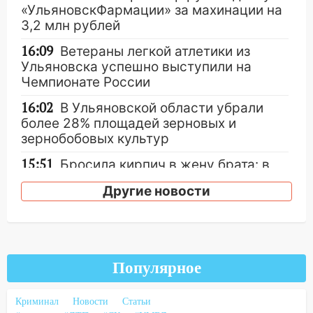
«УльяновскФармации» за махинации на
3,2 млн рублей
16:09
Ветераны легкой атлетики из
Ульяновска успешно выступили на
Чемпионате России
16:02
В Ульяновской области убрали
более 28% площадей зерновых и
зернобобовых культур
15:51
Бросила кирпич в жену брата: в
Ульяновской области завели дело на
Другие новости
агрессивную женщину
15:47
На улице Радищева сбили
курьера: крупная авария в Ульяновске
15:15
Проводил до квартиры и ограбил:
Популярное
новый кавалер женщины оказался
рецидивистом
Криминал
Новости
Статьи