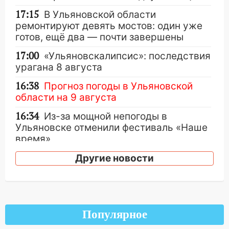
17:15
В Ульяновской области
ремонтируют девять мостов: один уже
готов, ещё два — почти завершены
17:00
«Ульяновскалипсис»: последствия
урагана 8 августа
16:38
Прогноз погоды в Ульяновской
области на 9 августа
16:34
Из-за мощной непогоды в
Ульяновске отменили фестиваль «Наше
время»
16:17
Мелекесский район первым в
Другие новости
Ульяновской области намолотил более
100 тысяч тонн зерна
15:17
В колледжи и техникумы
Ульяновской области подали более 10
Популярное
тысяч заявлений