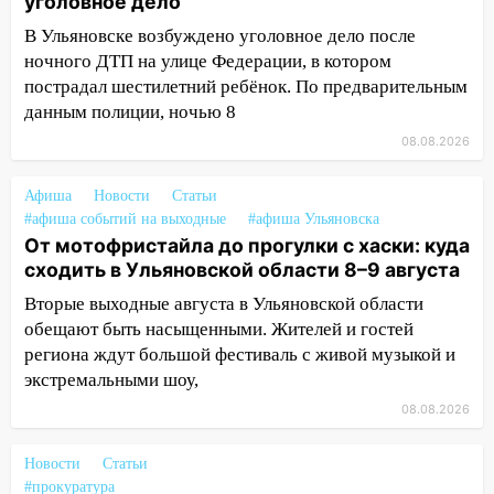
уголовное дело
13:22
Упавшие деревья перекрыли
дороги в Ульяновске: фото
В Ульяновске возбуждено уголовное дело после
ночного ДТП на улице Федерации, в котором
13:17
Непогода в Ульяновске не
пострадал шестилетний ребёнок. По предварительным
закончится сегодня: сильные ливни
данным полиции, ночью 8
сохранятся 9 августа
08.08.2026
13:15
Трижды «брал в долг» без спроса:
житель Вешкаймского района похитил у
Афиша
Новости
Статьи
знакомого 191 тысячу рублей
#афиша событий на выходные
#афиша Ульяновска
От мотофристайла до прогулки с хаски: куда
13:14
Ураган оторвал светофор на
сходить в Ульяновской области 8–9 августа
проспекте Филатова в Ульяновске
Вторые выходные августа в Ульяновской области
13:12
Дерево пробило крышу дома на
обещают быть насыщенными. Жителей и гостей
Новгородской в Ульяновске и рухнуло
региона ждут большой фестиваль с живой музыкой и
на электрощит
экстремальными шоу,
13:10
В Заволжском районе дерево
08.08.2026
упало во дворе
Новости
Статьи
13:08
Ураган ударил по Ульяновску:
#прокуратура