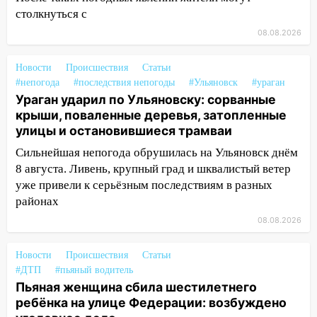
13:59
В Новом городе ураганным
столкнуться с
ветром сорвало опалубку со
08.08.2026
строящегося дома
13:54
В мэрии Ульяновска рассказали,
Новости
Происшествия
Статьи
как устраняют последствия мощного
#непогода
#последствия непогоды
#Ульяновск
#ураган
Ураган ударил по Ульяновску: сорванные
шторма
крыши, поваленные деревья, затопленные
13:49
Стихия продолжает крушить
улицы и остановившиеся трамваи
Ульяновск: дерево рухнуло на дом на
Сильнейшая непогода обрушилась на Ульяновск днём
Орджоникидзе
8 августа. Ливень, крупный град и шквалистый ветер
13:47
На Нижней Террасе мощным
уже привели к серьёзным последствиям в разных
ветром вырвало дерево с корнем
районах
08.08.2026
13:46
Сильный ветер сорвал крышу с
СТО на проспекте Созидателей
Новости
Происшествия
Статьи
13:35
Непогода продолжает бить по
#ДТП
#пьяный водитель
транспорту: в Ульяновске трамвай
Пьяная женщина сбила шестилетнего
сошёл с рельсов
ребёнка на улице Федерации: возбуждено