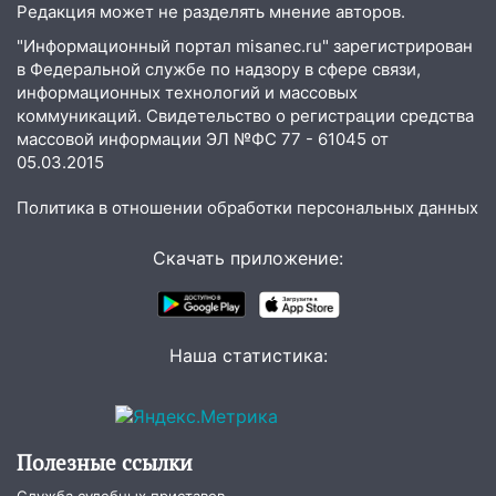
Редакция может не разделять мнение авторов.
деньгами, а кого ждет неожиданная
"Информационный портал misanec.ru" зарегистрирован
встреча
в Федеральной службе по надзору в сфере связи,
04:47
В Ульяновской области объявили
информационных технологий и массовых
ракетную опасность: звучат сирены
коммуникаций. Свидетельство о регистрации средства
массовой информации ЭЛ №ФС 77 - 61045 от
07.08.2026
05.03.2015
20:40
Ульяновские аграрии смогут
купить тракторы с отсрочкой платежа
Политика в отношении обработки персональных данных
до декабря
Скачать приложение:
19:34
В следственном управлении
состоялось торжественное
мероприятие, приуроченное к
празднованию Дня сотрудника органов
Наша статистика:
следствия Российской Федерации
19:30
Ульяновцев приглашают
поддержать «Симбирскую чебурашку»
на фестивале «ФормАРТ»
Полезные ссылки