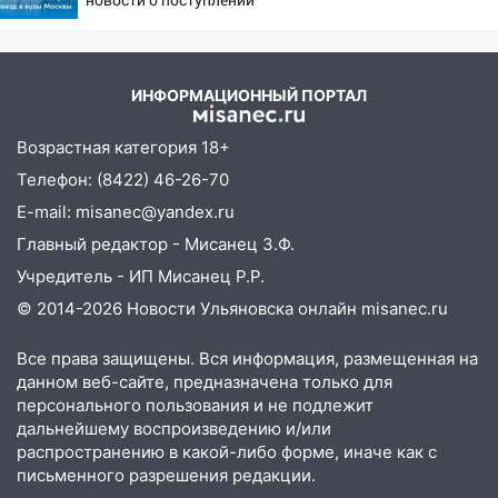
10:11
Директора ульяновской
детей звезд в вузы
«Нефтяной топливной компании» будут
Москвы
судить за неуплату 48,4 млн рублей
налогов
ИНФОРМАЦИОННЫЙ ПОРТАЛ
09:28
Дети на дорогах: пострадали
Возрастная категория 18+
велосипедисты, мотоциклисты и
Телефон: (8422) 46-26-70
пешеходы. Обзор крупных аварий в
Ульяновской области
E-mail: misanec@yandex.ru
Главный редактор - Мисанец З.Ф.
08:30
Поджог со свечой, 16 сгоревших
домов и выстрел за водку
Учредитель - ИП Мисанец Р.Р.
© 2014-2026 Новости Ульяновска онлайн
misanec.ru
07:50
Какая погоды будет днем 8
августа
Все права защищены. Вся информация, размещенная на
06:45
Императорский мост в
данном веб-сайте, предназначена только для
персонального пользования и не подлежит
Ульяновске останется закрытым до
дальнейшему воспроизведению и/или
утра 10 августа
распространению в какой-либо форме, иначе как с
05:18
Судьба готовит сюрприз: гороскоп
письменного разрешения редакции.
на 8 августа — кому повезет с