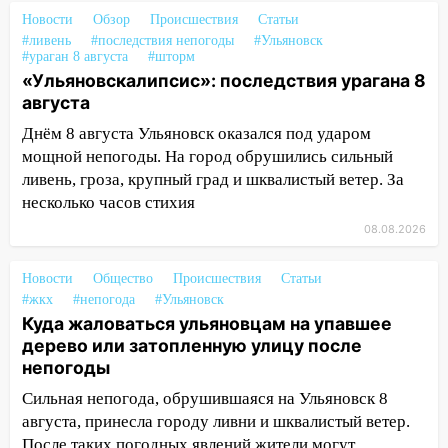
15:04
Фоторепортаж с улиц Ульяновска
Новости
Обзор
Происшествия
Статьи
#ливень
после шторма: поваленные деревья и
#последствия непогоды
#Ульяновск
#ураган 8 августа
#шторм
затопленные улицы
«Ульяновскалипсис»: последствия урагана 8
14:28
августа
Ураган вырвал остановку на улице
Деева в Заволжье
Днём 8 августа Ульяновск оказался под ударом
мощной непогоды. На город обрушились сильный
14:26
Жители Ульяновска сами
ливень, гроза, крупный град и шквалистый ветер. За
пытаются расчистить ливнёвки, не
несколько часов стихия
дождавшись коммунальщиков
08.08.2026
14:16
Шторм продолжает ломать город:
на улице Любови Шевцовой рухнул
Новости
Общество
Происшествия
Статьи
светофор
#жкх
#непогода
#Ульяновск
14:14
Куда жаловаться ульяновцам на упавшее
Студента из Ульяновска обманули
дерево или затопленную улицу после
мошенники под видом преподавателя
непогоды
14:12
Куда жаловаться ульяновцам на
Сильная непогода, обрушившаяся на Ульяновск 8
упавшее дерево или затопленную улицу
августа, принесла городу ливни и шквалистый ветер.
после непогоды
После таких погодных явлений жители могут