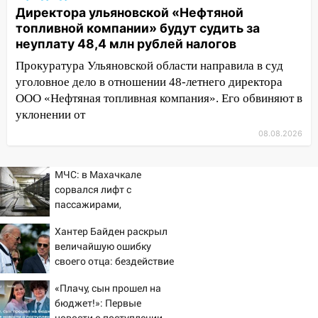
сорванные крыши, поваленные деревья,
Директора ульяновской «Нефтяной
затопленные улицы и остановившиеся
топливной компании» будут судить за
трамваи
неуплату 48,4 млн рублей налогов
12:17
Ульяновск накрыл крупный град:
Прокуратура Ульяновской области направила в суд
после ливня город снова уходит под
уголовное дело в отношении 48-летнего директора
воду
ООО «Нефтяная топливная компания». Его обвиняют в
уклонении от
12:12
Прокуратура взяла на контроль
ДТП с шестилетним ребёнком на улице
08.08.2026
Федерации
12:01
МЧС: в Махачкале
Пьяная женщина сбила
сорвался лифт с
шестилетнего ребёнка на улице
пассажирами,
Федерации: возбуждено уголовное дело
пострадали четыре
11:16
Хантер Байден раскрыл
В Ульяновске ищут 37-летнего
человека
величайшую ошибку
мужчину, пропавшего ещё 19 июля
своего отца: бездействие
10:30
От мотофристайла до прогулки с
против Трампа
«Плачу, сын прошел на
хаски: куда сходить в Ульяновской
бюджет!»: Первые
области 8–9 августа
новости о поступлении