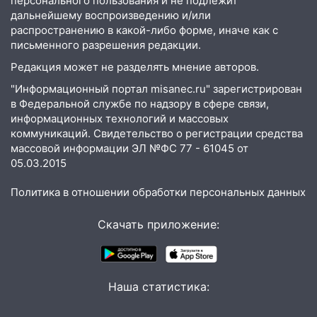
персонального пользования и не подлежит
дальнейшему воспроизведению и/или
17:05
«Обыск» по видеосвязи: в
распространению в какой-либо форме, иначе как с
Ульяновске задержали 19-летнюю
письменного разрешения редакции.
сообщницу мошенников
Редакция может не разделять мнение авторов.
16:12
Едва не перерезал горло: в
"Информационный портал misanec.ru" зарегистрирован
Вешкайме посиделки с судимым
в Федеральной службе по надзору в сфере связи,
знакомым закончились для женщины
информационных технологий и массовых
больницей
коммуникаций. Свидетельство о регистрации средства
16:06
18-летняя девушка без прав
массовой информации ЭЛ №ФС 77 - 61045 от
перевернулась на мопеде и попала в
05.03.2015
больницу
Политика в отношении обработки персональных данных
15:59
Ульяновец отдал более 14
миллионов рублей за криминальное
Скачать приложение:
покровительство
15:32
На «кольце» кроссовер сбил 18-
летнего мопедиста
Наша статистика:
15:00
В Ульяновске после тройного ДТП