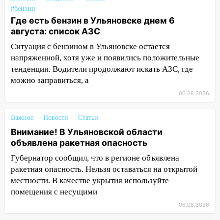
14:26
В Ульяновске ограничат движение
#бензин
по улице Ефремова
Где есть бензин в Ульяновске днем 6
августа: список АЗС
14:23
67% ульяновцев готовы
передумать увольняться, если им
Ситуация с бензином в Ульяновске остается
повысят зарплату
напряженной, хотя уже и появились положительные
тенденции. Водители продолжают искать АЗС, где
14:01
Инсценировали ДТП и получили
можно заправиться, а
более 4,6 миллиона рублей: перед
судом предстанет банда
06.08.2026
автоподставщиков
Важное
Новости
Статьи
13:36
В Инзе произошел крупный пожар
Внимание! В Ульяновской области
13:00
В суде защитили репутацию
объявлена ракетная опасность
мужчины, которого необоснованно
Губернатор сообщил, что в регионе объявлена
обвиняли в жестоком обращении с
ракетная опасность. Нельзя оставаться на открытой
животными
местности. В качестве укрытия используйте
12:28
помещения с несущими
Миллион на «льготниках»: в
Ульяновской области перевозчик
06.08.2026
провернул хитрую схему с чужими