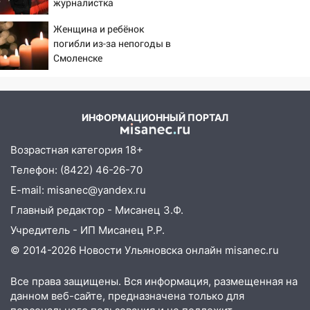
журналистка
прочность
подтвердила роман
Женщина и ребёнок
05.08.2026
Бондарчука и Исаковой
погибли из-за непогоды в
22:58
Соцсети: на проспекте Тюленева
Смоленске
ДТП с мотоциклистом
20:22
Мошенники обманули 92-летнюю
жительницу Ульяновской области
ИНФОРМАЦИОННЫЙ ПОРТАЛ
19:14
Житель Ульяновской области
подвез троих незнакомцев на трассе и
Возрастная категория 18+
заработал уголовное дело
Телефон: (8422) 46-26-70
18:14
Прогноз погоды на 6 августа в
E-mail: misanec@yandex.ru
Ульяновской области
Главный редактор - Мисанец З.Ф.
18:00
Мотофристайл, рок и силовой
Учредитель - ИП Мисанец Р.Р.
экстрим: в Ульяновске пройдет
© 2014-2026 Новости Ульяновска онлайн
misanec.ru
большой фестиваль «Наше время»
Все права защищены. Вся информация, размещенная на
17:30
Где есть бензин в Ульяновске 5
данном веб-сайте, предназначена только для
августа после рабочего дня: список АЗС