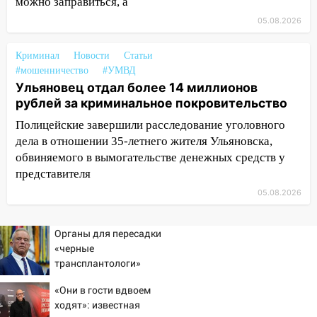
можно заправиться, а
51-летний мужчина
05.08.2026
09:50
В Ульяновске черный коршун
застрял в тепловозе
Криминал
Новости
Статьи
#мошенничество
#УМВД
09:44
Ульяновские спасатели помогли
Ульяновец отдал более 14 миллионов
юному велосипедисту на улице
рублей за криминальное покровительство
Чернышевского
Полицейские завершили расследование уголовного
08:21
В Заволжском районе украли два
дела в отношении 35-летнего жителя Ульяновска,
велосипеда
обвиняемого в вымогательстве денежных средств у
представителя
07:18
В Ульяновск идет
05.08.2026
тридцатиградусная жара: какая будет
погода в четверг
Органы для пересадки
06:00
Четыре года борьбы: ульяновские
«черные
юристы помогли женщине засудить УК
трансплантологи»
за плесень на стенах
извлекали у еще живых
«Они в гости вдвоем
пациентов
05:00
Кому 6 августа звезды сулят
ходят»: известная
прибыль, а кому — испытания на