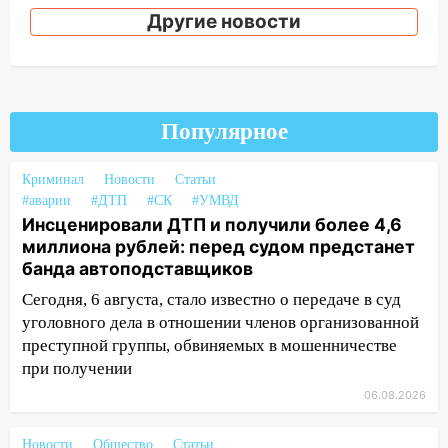
«УльяновскФармации» за махинации на
Другие новости
3,2 млн рублей
16:09
Ветераны легкой атлетики из
Ульяновска успешно выступили на
Чемпионате России
Популярное
16:02
В Ульяновской области убрали
более 28% площадей зерновых и
Криминал
Новости
Статьи
зернобобовых культур
#аварии
#ДТП
#СК
#УМВД
Инсценировали ДТП и получили более 4,6
15:51
Бросила кирпич в жену брата: в
миллиона рублей: перед судом предстанет
Ульяновской области завели дело на
банда автоподставщиков
агрессивную женщину
Сегодня, 6 августа, стало известно о передаче в суд
15:47
На улице Радищева сбили
уголовного дела в отношении членов организованной
курьера: крупная авария в Ульяновске
преступной группы, обвиняемых в мошенничестве
при получении
15:15
Проводил до квартиры и ограбил:
новый кавалер женщины оказался
06.08.2026
рецидивистом
Новости
Общество
Статьи