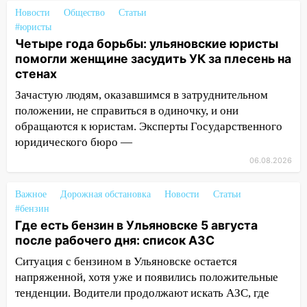
проездными
Новости
Общество
Статьи
#юристы
12:10
Ульяновский алиментщик накопил
Четыре года борьбы: ульяновские юристы
120 тысяч долга
помогли женщине засудить УК за плесень на
11:49
Снят режим «Ракетная
стенах
опасность» на территории Ульяновской
Зачастую людям, оказавшимся в затруднительном
области
положении, не справиться в одиночку, и они
обращаются к юристам. Эксперты Государственного
11:30
Кабмин РФ разрешил до 1 июля
юридического бюро —
2027 года импорт, выпуск и обращение
бензина Евро 2, Евро 3, Евро 4
06.08.2026
11:12
Соцсети: на Рябикова автомобиль
Важное
Дорожная обстановка
Новости
Статьи
врезался в забор
#бензин
10:27
Где есть бензин в Ульяновске
Где есть бензин в Ульяновске 5 августа
днем 6 августа: список АЗС
после рабочего дня: список АЗС
Ситуация с бензином в Ульяновске остается
10:16
Внимание! В Ульяновской области
напряженной, хотя уже и появились положительные
объявлена ракетная опасность
тенденции. Водители продолжают искать АЗС, где
10:00
В Старомайнском районе утонул