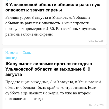
ремонтируют дороги, ставят остановки
В Ульяновской области объявили ракетную
и проводят новое освещение
опасность: звучат сирены
16:35
В Ульяновске установили ещё
Ранним утром 8 августа в Ульяновской области
девять бункеров для крупногабаритного
объявлена ракетная опасность. Сигнал тревоги
мусора
прозвучал примерно в 4:30. В населённых пунктах
региона включены сирены
16:26
В Ульяновске бесплатно покажут
08.08.2026
матч «Волги» под открытым небом
16:12
В Ульяновском госуниверситете
Новости
Статьи
разработают отечественный прибор для
#погода
цифровой ПЦР
Жару смоет ливнями: прогноз погоды в
Ульяновской области на выходные 8-9
15:47
Ульяновцы могут вернуть деньги
августа
за абонементы закрывшегося фитнес-
клуба «Рекорд-Fitness»
Предстоящие выходные, 8 и 9 августа, в Ульяновской
области обещают быть крайне контрастными. Если
15:34
После вмешательства
суббота ещё начнётся с жары, то уже во второй
прокуратуры в селах Ульяновской
половине дня погода
области привели в порядок детские
07.08.2026
площадки