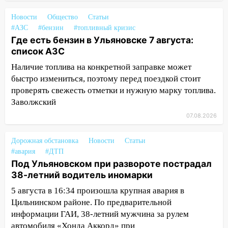
15:27
Прокуратура проверяет
Новости
Общество
Статьи
капремонт школы в селе Кивать
#АЗС
#бензин
#топливный кризис
Где есть бензин в Ульяновске 7 августа:
15:08
В Кузоватово после прокурорской
список АЗС
проверки обновили разметку на
пешеходных переходах
Наличие топлива на конкретной заправке может
быстро измениться, поэтому перед поездкой стоит
14:40
На проспекте Гая в Ульяновске
проверять свежесть отметки и нужную марку топлива.
запретили остановку автомобилей на
Заволжский
50-метровом участке
07.08.2026
14:22
В Новом городе 8 августа пройдет
большой фестиваль «Наше время» с
Дорожная обстановка
Новости
Статьи
мотофристайлом и концертом
#авария
#ДТП
«Мураками»
Под Ульяновском при развороте пострадал
38-летний водитель иномарки
14:04
Жару смоет ливнями: прогноз
погоды в Ульяновской области на
5 августа в 16:34 произошла крупная авария в
выходные 8-9 августа
Цильнинском районе. По предварительной
информации ГАИ, 38-летний мужчина за рулем
13:30
В Ульяновске транспортные
автомобиля «Хонда Аккорд» при