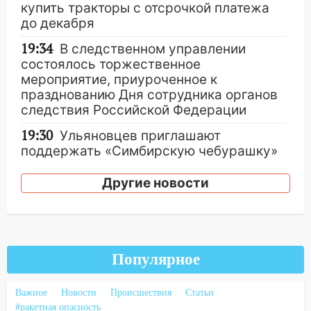
купить тракторы с отсрочкой платежа
до декабря
19:34
В следственном управлении
состоялось торжественное
мероприятие, приуроченное к
празднованию Дня сотрудника органов
следствия Российской Федерации
19:30
Ульяновцев приглашают
поддержать «Симбирскую чебурашку»
на фестивале «ФормАРТ»
Другие новости
18:11
Ульяновская область стала
пилотным регионом проекта
«Культурное долголетие»
17:16
В реанимацию Ульяновской
Популярное
областной больницы поступили шесть
новых аппаратов ИВЛ
Важное
Новости
Происшествия
Статьи
16:51
В Чердаклинском районе
#ракетная опасность