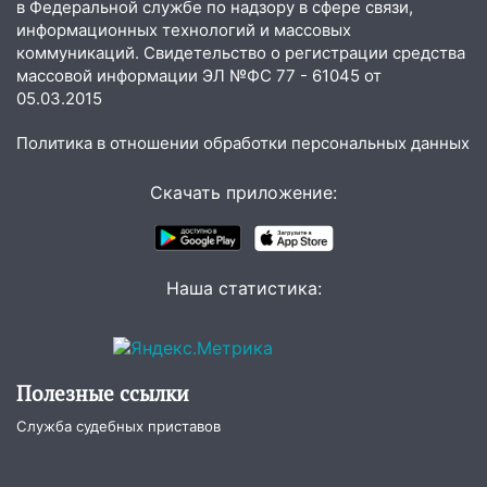
в Федеральной службе по надзору в сфере связи,
млн рублей
информационных технологий и массовых
08:22
Подросток на питбайке сбил
коммуникаций. Свидетельство о регистрации средства
велосипедистку: пострадали двое
массовой информации ЭЛ №ФС 77 - 61045 от
05.03.2015
07:20
Жара возвращается: ожидается
знойный и сухой четверг
Политика в отношении обработки персональных данных
06:00
Под Ульяновском при развороте
Скачать приложение:
пострадал 38-летний водитель
иномарки
05:00
«Каждая пятая женщина и каждый
Наша статистика:
второй мужчина в мире сталкиваются с
алопецией»: врач рассказал, чем может
быть вызвано облысение и как с этим
справиться
Полезные ссылки
03:30
Гороскоп на 7 августа: пятница
принесет прилив творческой энергии и
Служба судебных приставов
отличные шансы исправить старые
ошибки