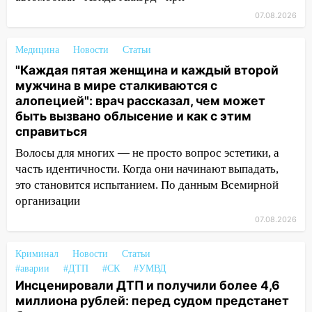
полицейские проведут акцию «Час
07.08.2026
пассажира»
13:20
В Ульяновске за один день
Медицина
Новости
Статьи
обокрали женщину на пляже и
"Каждая пятая женщина и каждый второй
подростка в сквере
мужчина в мире сталкиваются с
алопецией": врач рассказал, чем может
13:01
В Димитровграде мужчина
быть вызвано облысение и как с этим
выбросил из машины страйкбольную
справиться
гранату: его задержали
Волосы для многих — не просто вопрос эстетики, а
12:34
На Ульяновскую область
часть идентичности. Когда они начинают выпадать,
надвигается сильнейшая непогода: град
это становится испытанием. По данным Всемирной
и шквал до 27 м/с
организации
12:31
Ульяновец хотел купить иномарку
07.08.2026
из Европы и потерял 760 тысяч рублей
12:20
Криминал
В Чердаклинском районе
Новости
Статьи
#аварии
#ДТП
#СК
#УМВД
столкнулись «Лада» и Chevrolet:
Инсценировали ДТП и получили более 4,6
пострадал 14-летний подросток
миллиона рублей: перед судом предстанет