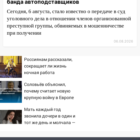
12:00
Где есть бензин в Ульяновске 7
банда автоподставщиков
августа: список АЗС
Сегодня, 6 августа, стало известно о передаче в суд
11:50
Заснул рядом с ребёнком и
уголовного дела в отношении членов организованной
случайно задушил его: суд вынес
преступной группы, обвиняемых в мошенничестве
приговор
при получении
06.08.2026
11:38
В Ленинском районе пожар
полностью уничтожил дачный дом и
сарай
Россиянам рассказали,
сокращает ли жизнь
11:38
В Госдуме предложили отменить
ночная работа
ЕГЭ с 2027 года
Соловьёв объяснил,
11:25
В Ульяновске ИИ будет выявлять
почему считает новую
нарушителей на контейнерных
крупную войну в Европе
площадках
неизбежной
Мать каждый год
11:20
Ульяновская шахматистка
звонила дочери в один и
Валерия Клейменова выиграла два
тот же день и молчала —
золота в составе сборной мира
причина раскрылась
слишком поздно: история
11:16
В Ульяновске открыли памятную