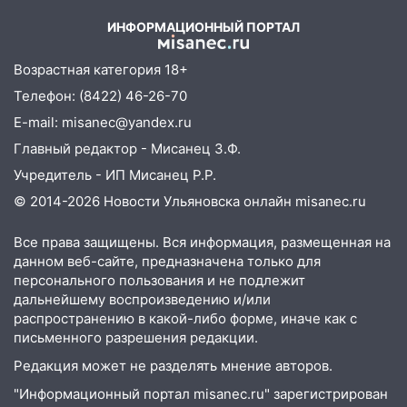
одной семьи
доску декабристу Кондратию Рылееву
ИНФОРМАЦИОННЫЙ ПОРТАЛ
10:40
В Ульяновске спасатели ночью
нашли потерявшегося в заброшенных
Возрастная категория 18+
садах 79-летнего мужчину
Телефон: (8422) 46-26-70
10:26
На нескольких улицах Ульяновска
E-mail: misanec@yandex.ru
временно отключили холодную воду
Главный редактор - Мисанец З.Ф.
10:14
Учредитель - ИП Мисанец Р.Р.
В Ульяновске двоих участников
коррупционной схемы при ЦГКБ
© 2014-2026 Новости Ульяновска онлайн
misanec.ru
отправили в колонию на 7 и 8 лет
Все права защищены. Вся информация, размещенная на
09:52
Ночью беспилотники сбили над
данном веб-сайте, предназначена только для
соседними Татарстаном и Саратовской
персонального пользования и не подлежит
областью
дальнейшему воспроизведению и/или
распространению в какой-либо форме, иначе как с
09:41
Диана Шурыгина уверовала в
письменного разрешения редакции.
Бога в СИЗО
Редакция может не разделять мнение авторов.
09:35
В Ульяновске директора фирмы
"Информационный портал misanec.ru" зарегистрирован
будут судить за неуплату налогов на 48