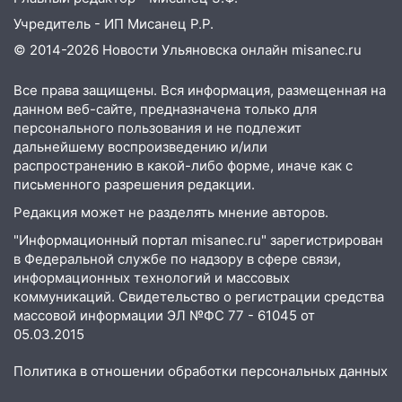
после непогоды
Учредитель - ИП Мисанец Р.Р.
13:59
В Новом городе ураганным
© 2014-2026 Новости Ульяновска онлайн
misanec.ru
ветром сорвало опалубку со
строящегося дома
Все права защищены. Вся информация, размещенная на
данном веб-сайте, предназначена только для
13:54
В мэрии Ульяновска рассказали,
персонального пользования и не подлежит
как устраняют последствия мощного
дальнейшему воспроизведению и/или
шторма
распространению в какой-либо форме, иначе как с
письменного разрешения редакции.
13:49
Стихия продолжает крушить
Ульяновск: дерево рухнуло на дом на
Редакция может не разделять мнение авторов.
Орджоникидзе
"Информационный портал misanec.ru" зарегистрирован
13:47
в Федеральной службе по надзору в сфере связи,
На Нижней Террасе мощным
информационных технологий и массовых
ветром вырвало дерево с корнем
коммуникаций. Свидетельство о регистрации средства
13:46
Сильный ветер сорвал крышу с
массовой информации ЭЛ №ФС 77 - 61045 от
СТО на проспекте Созидателей
05.03.2015
13:35
Непогода продолжает бить по
Политика в отношении обработки персональных данных
транспорту: в Ульяновске трамвай