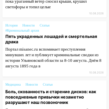
пока ураганный ветер сносил крыши, крушил
машину во время сильного ливня в
светофоры и топил целые
Ульяновске
10.08.2026
11:00
В Ульяновской области люди в
СНТ сидят без света
История
Новости
Статьи
10:13
Прокуратура подвела итоги
#Криминальный архив
Пять украденных лошадей и смертельная
недели в Ульяновской области
драка
09:18
Из-за ливня заблокировано
Портал misanec.ru вспоминает преступления
движение трамваев в Ульяновске
минувших лет и публикует криминальные сводки из
09:15
Ураган, изнасилование ребенка,
истории Ульяновской области за 8-10 августа. Днём 8
автоподставы и атака беспилотников:
августа 1895 года в
важные итоги прошедшей недели в
10.08.2026
Ульяновской области
08:20
В Ульяновске восстановили
Медицина
Новости
Статьи
трамвайную и троллейбусную
Боль, скованность и старение дисков: как
инфраструктуру после шторма
повседневные привычки незаметно
разрушают наш позвоночник
08:19
Внимание! В Цильнинском районе