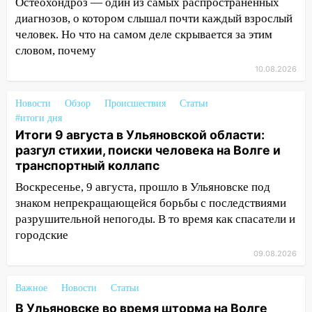
пропал 67-летний мужчина
Остеохондроз — один из самых распространённых
диагнозов, о котором слышал почти каждый взрослый
08:11
На Ульяновск снова надвигается
человек. Но что на самом деле скрывается за этим
непогода
словом, почему
07:30
Евро-3 вместо Евро-5: что
10.08.2026
означают классы бензина и можно ли
заливать «старое» топливо в
Новости
Обзор
Происшествия
Статьи
современные автомобили
#итоги дня
Итоги 9 августа в Ульяновской области:
06:30
Какая погода будет в Ульяновской
разгул стихии, поиски человека на Волге и
области днем 9 августа
транспортный коллапс
05:05
День, когда всё может
Воскресенье, 9 августа, прошло в Ульяновске под
измениться: гороскоп на 9 августа —
знаком непрекращающейся борьбы с последствиями
три знака получат шанс, который нельзя
разрушительной непогоды. В то время как спасатели и
упустить
городские
08.08.2026
09.08.2026
20:10
Во время урагана в Ульяновске на
Волге перевернулась лодка
Важное
Новости
Статьи
В Ульяновске во время шторма на Волге