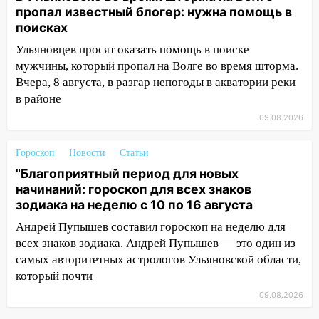
19:55
В Ульяновске упавшее дерево
пропал известный блогер: нужна помощь в
заблокировало в машине двух женщин
поисках
17:15
В Ульяновской области
Ульяновцев просят оказать помощь в поиске
ремонтируют девять мостов: один уже
мужчины, который пропал на Волге во время шторма.
готов, ещё два — почти завершены
Вчера, 8 августа, в разгар непогоды в акватории реки
17:00
в районе
«Ульяновскалипсис»: последствия
урагана 8 августа
09.08.2026
16:38
Прогноз погоды в Ульяновской
Гороскоп
Новости
Статьи
области на 9 августа
"Благоприятный период для новых
16:34
Из-за мощной непогоды в
начинаний: гороскоп для всех знаков
Ульяновске отменили фестиваль «Наше
зодиака на неделю с 10 по 16 августа
время»
Андрей Пупышев составил гороскоп на неделю для
16:17
Мелекесский район первым в
всех знаков зодиака. Андрей Пупышев — это один из
Ульяновской области намолотил более
самых авторитетных астрологов Ульяновской области,
100 тысяч тонн зерна
который почти
09.08.2026
15:17
В колледжи и техникумы
Ульяновской области подали более 10