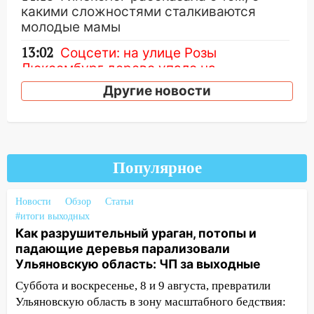
какими сложностями сталкиваются
молодые мамы
13:02
Соцсети: на улице Розы
Люксембург дерево упало на
автомобиль
Другие новости
13:00
«Благоприятный период для
новых начинаний: гороскоп для всех
знаков зодиака на неделю с 10 по 16
августа
Популярное
13:00
На проспекте Тюленева в
Ульяновске образовалось «море»
Новости
Обзор
Статьи
#итоги выходных
12:57
В Ульяновской области ожидается
Как разрушительный ураган, потопы и
крупный град
падающие деревья парализовали
12:11
Ульяновскую область: ЧП за выходные
Где есть бензин в Ульяновске 9
августа: список АЗС
Суббота и воскресенье, 8 и 9 августа, превратили
Ульяновскую область в зону масштабного бедствия:
11:55
Соцсети: светофор упал на