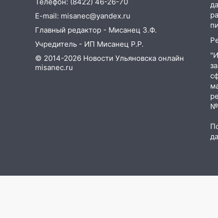
Телефон: (8422) 46-26-70
д
госпитализировали 25-летнего
р
E-mail: misanec@yandex.ru
байкера
п
Главный редактор - Мисанец З.Ф.
14:32
На Ульяновскую область
Р
Учредитель - ИП Мисанец Р.Р.
надвигается жара
"
© 2014-2026 Новости Ульяновска онлайн
з
14:08
Пешеход переходил по
misanec.ru
с
«зебре»: подробности
м
серьезной аварии на
р
Фруктовой
№Ф
13:30
В Димитровграде на
П
улице Трудовой горело здание
д
13:00
Водитель без прав
врезался в припаркованный
автомобиль
12:37
Переезжал «зебру» на
велосипеде и попал под колеса
12:18
Вспыхнул изнутри: в