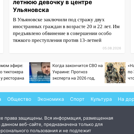
летнюю девочку в центре
Ульяновска
В Ульяновске заключили под стражу двух
иностранных граждан в возрасте 20 и 22 лет. Им
предъявлено обвинение в совершении особо
тяжкого преступления против 13-летней
05.08.2026
ямом эфире:
Когда закончится СВО на
«Н
о тиктокера
Украине: Прогноз
по 
 у ресторана
эксперта на 2026 год,
что
последние новости о
ре
боевых действиях
а
Общество
Экономика
Спорт
Культура
На до
се права защищены. Вся информация, размещенная
 данном веб-сайте, предназначена только для
ерсонального пользования и не подлежит