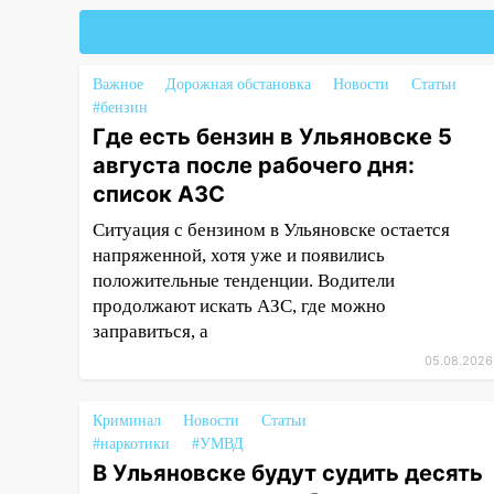
Ульяновской области
19:14
Житель Ульяновской
области подвез троих
Важное
Дорожная обстановка
Новости
Статьи
незнакомцев на трассе и
#бензин
заработал уголовное дело
Где есть бензин в Ульяновске 5
августа после рабочего дня:
18:14
Прогноз погоды на 6
список АЗС
августа в Ульяновской области
Ситуация с бензином в Ульяновске остается
18:00
Мотофристайл, рок и
напряженной, хотя уже и появились
силовой экстрим: в Ульяновске
положительные тенденции. Водители
пройдет большой фестиваль
продолжают искать АЗС, где можно
«Наше время»
заправиться, а
17:30
Где есть бензин в
05.08.2026
Ульяновске 5 августа после
рабочего дня: список АЗС
Криминал
Новости
Статьи
17:05
«Обыск» по видеосвязи: в
#наркотики
#УМВД
Ульяновске задержали 19-
В Ульяновске будут судить десять
летнюю сообщницу