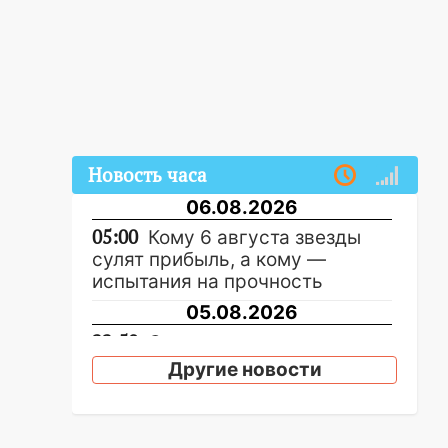
Новость часа
06.08.2026
05:00
Кому 6 августа звезды
сулят прибыль, а кому —
испытания на прочность
05.08.2026
22:58
Соцсети: на проспекте
Тюленева ДТП с
Другие новости
мотоциклистом
20:22
Мошенники обманули 92-
летнюю жительницу