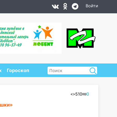
Войти
х
Гороскоп
510
0
ешки»