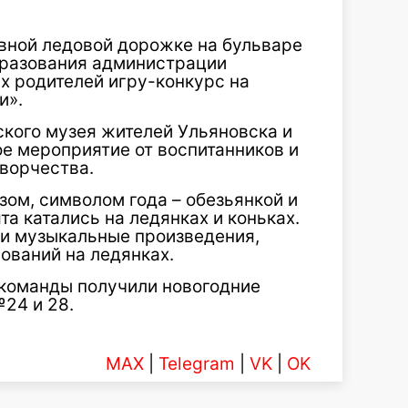
лавной ледовой дорожке на бульваре
бразования администрации
х родителей игру-конкурс на
и».
ского музея жителей Ульяновска и
е мероприятие от воспитанников и
творчества.
ом, символом года – обезьянкой и
 катались на ледянках и коньках.
и музыкальные произведения,
ований на ледянках.
 команды получили новогодние
24 и 28.
MAX
|
Telegram
|
VK
|
OK