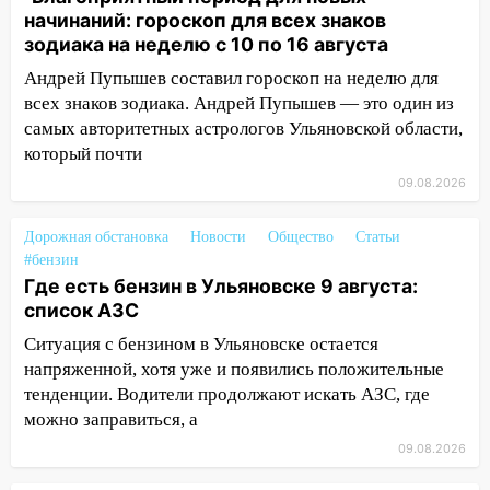
начинаний: гороскоп для всех знаков
08:20
В Ульяновске восстановили
зодиака на неделю с 10 по 16 августа
трамвайную и троллейбусную
Андрей Пупышев составил гороскоп на неделю для
инфраструктуру после шторма
всех знаков зодиака. Андрей Пупышев — это один из
08:19
Внимание! В Цильнинском районе
самых авторитетных астрологов Ульяновской области,
пропал 67-летний мужчина
который почти
09.08.2026
08:11
На Ульяновск снова надвигается
непогода
Дорожная обстановка
Новости
Общество
Статьи
07:30
Евро-3 вместо Евро-5: что
#бензин
означают классы бензина и можно ли
Где есть бензин в Ульяновске 9 августа:
заливать «старое» топливо в
список АЗС
современные автомобили
Ситуация с бензином в Ульяновске остается
06:30
Какая погода будет в Ульяновской
напряженной, хотя уже и появились положительные
области днем 9 августа
тенденции. Водители продолжают искать АЗС, где
можно заправиться, а
05:05
День, когда всё может
09.08.2026
измениться: гороскоп на 9 августа —
три знака получат шанс, который нельзя