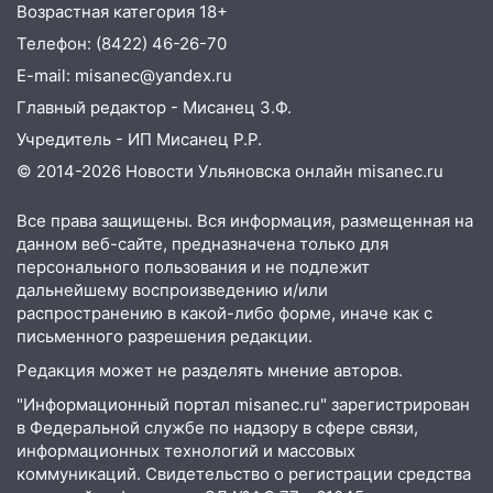
светофор
Возрастная категория 18+
14:14
Телефон: (8422) 46-26-70
Студента из Ульяновска обманули
мошенники под видом преподавателя
E-mail: misanec@yandex.ru
Главный редактор - Мисанец З.Ф.
14:12
Куда жаловаться ульяновцам на
упавшее дерево или затопленную улицу
Учредитель - ИП Мисанец Р.Р.
после непогоды
© 2014-2026 Новости Ульяновска онлайн
misanec.ru
13:59
В Новом городе ураганным
Все права защищены. Вся информация, размещенная на
ветром сорвало опалубку со
данном веб-сайте, предназначена только для
строящегося дома
персонального пользования и не подлежит
13:54
В мэрии Ульяновска рассказали,
дальнейшему воспроизведению и/или
как устраняют последствия мощного
распространению в какой-либо форме, иначе как с
шторма
письменного разрешения редакции.
Редакция может не разделять мнение авторов.
13:49
Стихия продолжает крушить
Ульяновск: дерево рухнуло на дом на
"Информационный портал misanec.ru" зарегистрирован
Орджоникидзе
в Федеральной службе по надзору в сфере связи,
информационных технологий и массовых
13:47
На Нижней Террасе мощным
коммуникаций. Свидетельство о регистрации средства
ветром вырвало дерево с корнем