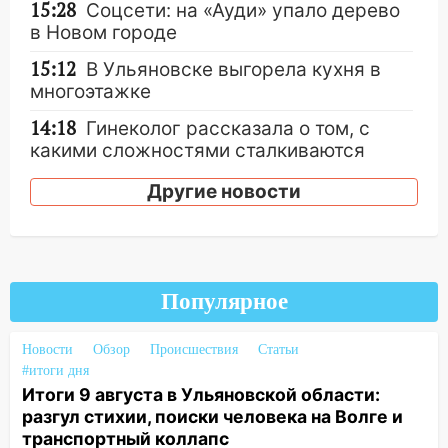
15:28
Соцсети: на «Ауди» упало дерево
в Новом городе
15:12
В Ульяновске выгорела кухня в
многоэтажке
14:18
Гинеколог рассказала о том, с
какими сложностями сталкиваются
молодые мамы
Другие новости
13:02
Соцсети: на улице Розы
Люксембург дерево упало на
автомобиль
13:00
«Благоприятный период для
Популярное
новых начинаний: гороскоп для всех
знаков зодиака на неделю с 10 по 16
Новости
Обзор
Происшествия
Статьи
августа
#итоги дня
13:00
На проспекте Тюленева в
Итоги 9 августа в Ульяновской области:
Ульяновске образовалось «море»
разгул стихии, поиски человека на Волге и
транспортный коллапс