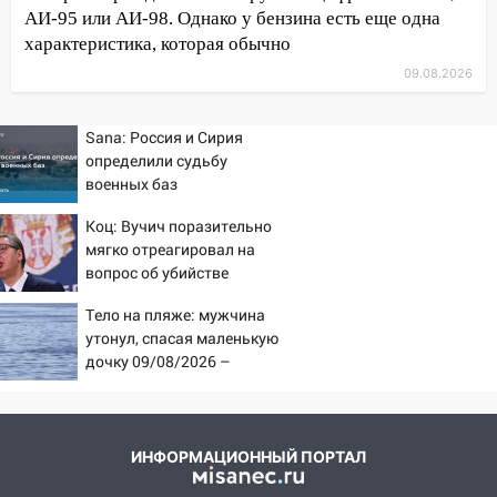
АИ-95 или АИ-98. Однако у бензина есть еще одна
16:17
Мелекесский район первым в
характеристика, которая обычно
Ульяновской области намолотил более
100 тысяч тонн зерна
09.08.2026
15:17
В колледжи и техникумы
Sana: Россия и Сирия
Ульяновской области подали более 10
определили судьбу
тысяч заявлений
военных баз
15:04
Фоторепортаж с улиц Ульяновска
Коц: Вучич поразительно
после шторма: поваленные деревья и
мягко отреагировал на
затопленные улицы
вопрос об убийстве
14:28
русских
Ураган вырвал остановку на улице
Тело на пляже: мужчина
Деева в Заволжье
утонул, спасая маленькую
14:26
дочку 09/08/2026 –
Жители Ульяновска сами
Новости
пытаются расчистить ливнёвки, не
дождавшись коммунальщиков
14:16
Шторм продолжает ломать город:
ИНФОРМАЦИОННЫЙ ПОРТАЛ
на улице Любови Шевцовой рухнул