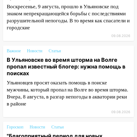
12:57
В Ульяновской области ожидается
Воскресенье, 9 августа, прошло в Ульяновске под
крупный град
знаком непрекращающейся борьбы с последствиями
12:11
Где есть бензин в Ульяновске 9
разрушительной непогоды. В то время как спасатели и
августа: список АЗС
городские
11:55
09.08.2026
Соцсети: светофор упал на
машину во время сильного ливня в
Ульяновске
Важное
Новости
Статьи
В Ульяновске во время шторма на Волге
11:00
В Ульяновской области люди в
пропал известный блогер: нужна помощь в
СНТ сидят без света
поисках
10:13
Прокуратура подвела итоги
Ульяновцев просят оказать помощь в поиске
недели в Ульяновской области
мужчины, который пропал на Волге во время шторма.
Вчера, 8 августа, в разгар непогоды в акватории реки
09:18
Из-за ливня заблокировано
в районе
движение трамваев в Ульяновске
09.08.2026
09:15
Ураган, изнасилование ребенка,
автоподставы и атака беспилотников:
Гороскоп
Новости
Статьи
важные итоги прошедшей недели в
"Благоприятный период для новых
Ульяновской области