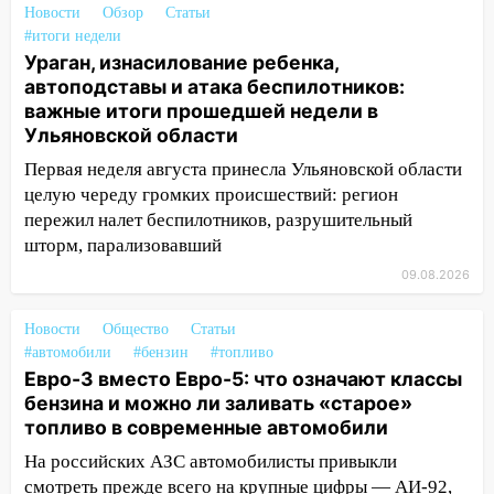
упустить
Новости
Обзор
Статьи
#итоги недели
08.08.2026
Ураган, изнасилование ребенка,
20:10
Во время урагана в Ульяновске на
автоподставы и атака беспилотников:
Волге перевернулась лодка
важные итоги прошедшей недели в
Ульяновской области
19:55
В Ульяновске упавшее дерево
Первая неделя августа принесла Ульяновской области
заблокировало в машине двух женщин
целую череду громких происшествий: регион
17:15
В Ульяновской области
пережил налет беспилотников, разрушительный
ремонтируют девять мостов: один уже
шторм, парализовавший
готов, ещё два — почти завершены
09.08.2026
17:00
«Ульяновскалипсис»: последствия
урагана 8 августа
Новости
Общество
Статьи
#автомобили
#бензин
#топливо
16:38
Прогноз погоды в Ульяновской
Евро-3 вместо Евро-5: что означают классы
области на 9 августа
бензина и можно ли заливать «старое»
топливо в современные автомобили
16:34
Из-за мощной непогоды в
Ульяновске отменили фестиваль «Наше
На российских АЗС автомобилисты привыкли
время»
смотреть прежде всего на крупные цифры — АИ-92,