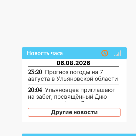
Новость часа
06.08.2026
23:20
Прогноз погоды на 7
августа в Ульяновской области
20:04
Ульяновцев приглашают
на забег, посвящённый Дню
воздушного флота России
Другие новости
19:12
В Ульяновской области
руководителя частной
компании наказали за сокрытие
прошлого своего сотрудник