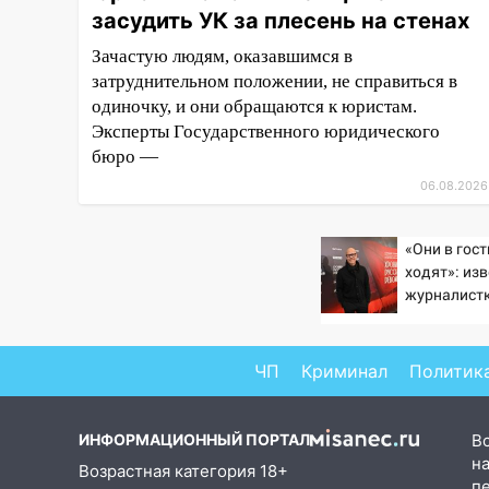
засудить УК за плесень на стенах
завели дело на агрессивную
женщину
Зачастую людям, оказавшимся в
затруднительном положении, не справиться в
15:47
На улице Радищева
одиночку, и они обращаются к юристам.
сбили курьера: крупная авария
в Ульяновске
Эксперты Государственного юридического
бюро —
15:15
Проводил до квартиры и
06.08.2026
ограбил: новый кавалер
женщины оказался
рецидивистом
«Они в гос
ходят»: из
14:26
В Ульяновске ограничат
журналист
движение по улице Ефремова
подтверди
Бондарчука
14:23
67% ульяновцев готовы
ЧП
Криминал
Политик
передумать увольняться, если
им повысят зарплату
14:01
Инсценировали ДТП и
ИНФОРМАЦИОННЫЙ ПОРТАЛ
В
получили более 4,6 миллиона
на
Возрастная категория 18+
рублей: перед судом
п