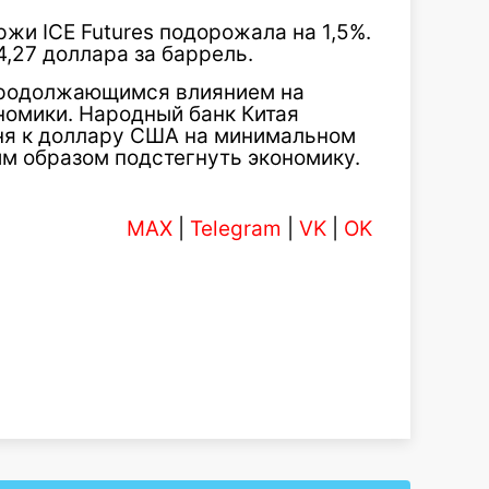
ржи ICE Futures подорожала на 1,5%.
4,27 доллара за баррель.
продолжающимся влиянием на
номики. Народный банк Китая
ня к доллару США на минимальном
им образом подстегнуть экономику.
MAX
|
Telegram
|
VK
|
OK