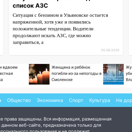
список АЗС
Ситуация с бензином в Ульяновске остается
напряженной, хотя уже и появились
положительные тенденции. Водители
продолжают искать АЗС, где можно
заправиться, а
05.08.2026
ти вдвоем
Женщина и ребёнок
Жу
вестная
погибли из-за непогоды в
уб
ка
Смоленске
Вл
ла роман
от
 и Исаковой
а
Общество
Экономика
Спорт
Культура
На до
се права защищены. Вся информация, размещенная
 данном веб-сайте, предназначена только для
ерсонального пользования и не подлежит