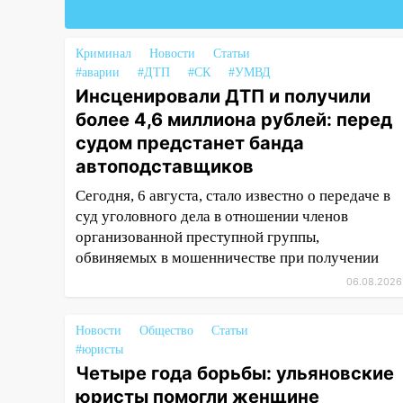
18:02
В Ульяновск едут звезды
баскетбола!
Криминал
Новости
Статьи
#аварии
#ДТП
#СК
#УМВД
17:08
Ульяновский областной
Инсценировали ДТП и получили
суд оставил в силе приговор
более 4,6 миллиона рублей: перед
руководству
«УльяновскФармации» за
судом предстанет банда
махинации на 3,2 млн рублей
автоподставщиков
16:09
Ветераны легкой
Сегодня, 6 августа, стало известно о передаче в
атлетики из Ульяновска
суд уголовного дела в отношении членов
успешно выступили на
организованной преступной группы,
Чемпионате России
обвиняемых в мошенничестве при получении
06.08.2026
16:02
В Ульяновской области
убрали более 28% площадей
зерновых и зернобобовых
Новости
Общество
Статьи
культур
#юристы
Четыре года борьбы: ульяновские
15:51
Бросила кирпич в жену
юристы помогли женщине
брата: в Ульяновской области