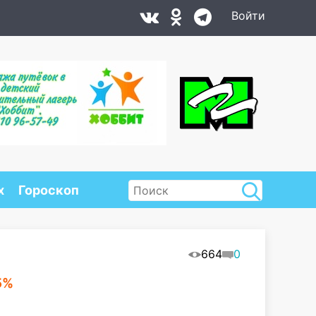
Войти
х
Гороскоп
664
0
5%