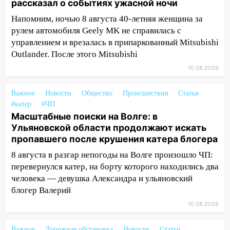
рассказал о событиях ужасной ночи
11:29
Сергей Клопков назначен
начальником управления
Напомним, ночью 8 августа 40-летняя женщина за
административно-технического
рулем автомобиля Geely MK не справилась с
контроля администрации Ульяновска
управлением и врезалась в припаркованный Mitsubishi
Outlander. После этого Mitsubishi
11:12
В Ульяновской области в огне
погиб один человек
10.08.2026
11:05
12 человек погибли и 39 получили
Важное
Новости
Общество
Происшествия
Статьи
ранения после атаки беспилотников на
#катер
#ЧП
Нижнекамск
Масштабные поиски на Волге: в
Ульяновской области продолжают искать
10:51
В Ульяновской области
пропавшего после крушения катера блогера
перехвачены четыре беспилотника
8 августа в разгар непогоды на Волге произошло ЧП:
10:15
Соцсети: мотоциклист врезался в
перевернулся катер, на борту которого находились два
«Калину» в Новом городе
человека — девушка Александра и ульяновский
10:11
Во время атаки беспилотников в
блогер Валерий
Нижнекамске погибли люди: в
10.08.2026
республике объявили траур
Важное
Дорожная обстановка
Новости
Статьи