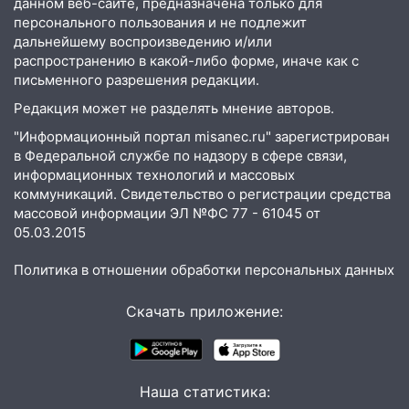
данном веб-сайте, предназначена только для
персонального пользования и не подлежит
15:12
В Ульяновске выгорела кухня в
дальнейшему воспроизведению и/или
многоэтажке
распространению в какой-либо форме, иначе как с
письменного разрешения редакции.
14:18
Гинеколог рассказала о том, с
какими сложностями сталкиваются
Редакция может не разделять мнение авторов.
молодые мамы
"Информационный портал misanec.ru" зарегистрирован
13:02
Соцсети: на улице Розы
в Федеральной службе по надзору в сфере связи,
информационных технологий и массовых
Люксембург дерево упало на
коммуникаций. Свидетельство о регистрации средства
автомобиль
массовой информации ЭЛ №ФС 77 - 61045 от
13:00
«Благоприятный период для
05.03.2015
новых начинаний: гороскоп для всех
знаков зодиака на неделю с 10 по 16
Политика в отношении обработки персональных данных
августа
Скачать приложение:
13:00
На проспекте Тюленева в
Ульяновске образовалось «море»
12:57
В Ульяновской области ожидается
Наша статистика:
крупный град