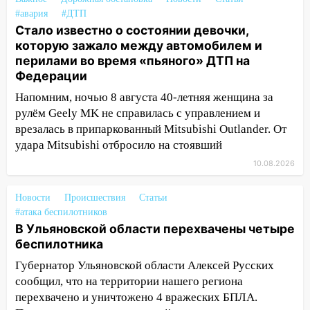
10:06
За выходные выпало больше
#авария
#ДТП
месячной нормы осадков и упало 111
Стало известно о состоянии девочки,
деревьев в Ульяновске
которую зажало между автомобилем и
10:00
В Кузоватово ураганный ветер
перилами во время «пьяного» ДТП на
повредил кровли районного дома
Федерации
культуры и школы
Напомним, ночью 8 августа 40-летняя женщина за
09:20
рулём Geely MK не справилась с управлением и
Момент падения дерева на
машину в Ульяновске попал на видео
врезалась в припаркованный Mitsubishi Outlander. От
удара Mitsubishi отбросило на стоявший
09:16
Утро ульяновских водителей
10.08.2026
началось с «глухой» пробки на старом
мосту
Новости
Происшествия
Статьи
09:10
Соцсети: на Московском шоссе в
#атака беспилотников
Ульяновске произошла авария
В Ульяновской области перехвачены четыре
беспилотника
08:02
В Ульяновске во время
Губернатор Ульяновской области Алексей Русских
диспансеризации у 26-летнего парня
сообщил, что на территории нашего региона
выявили онкологию
перехвачено и уничтожено 4 вражеских БПЛА.
07:00
Прохладная ночь и ветреный