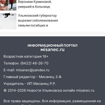
моста утопили автомобиль «Вольво»
Вероники Куминовой,
умершей в больнице,
20:20
Итоги 9 августа в Ульяновской
беременна: семья ждет
области: разгул стихии, поиски
Ульяновский губернатор
девочку
человека на Волге и транспортный
выразил соболезнования
коллапс
семьям погибших в
Нижнекамске
19:43
Из-за ураганного ветра упали
деревья в парке «Победы»
ИНФОРМАЦИОННЫЙ ПОРТАЛ
18:00
Пепелище на Балтийской: в
Заволжье ульяновские спасатели
Возрастная категория 18+
ликвидировали крупный пожар
Телефон: (8422) 46-26-70
17:15
Прогноз погоды на 10 августа в
E-mail: misanec@yandex.ru
Ульяновской области
Главный редактор - Мисанец З.Ф.
16:00
В Ульяновске во время шторма на
Учредитель - ИП Мисанец Р.Р.
Волге пропал известный блогер: нужна
помощь в поисках
© 2014-2026 Новости Ульяновска онлайн
misanec.ru
15:28
Соцсети: на «Ауди» упало дерево
Все права защищены. Вся информация, размещенная на
в Новом городе