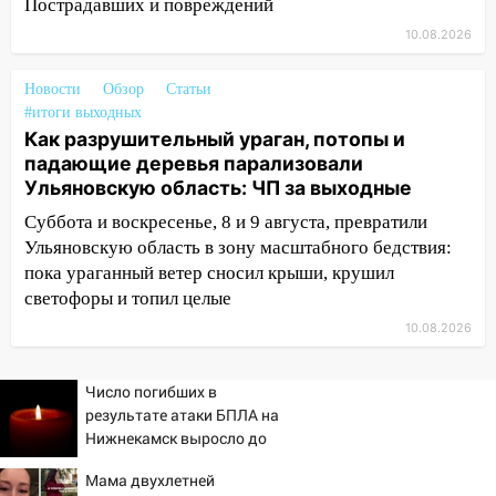
Пострадавших и повреждений
день: прогноз погоды в Ульяновске 10
10.08.2026
августа
06:00
Как разрушительный ураган,
Новости
Обзор
Статьи
потопы и падающие деревья
#итоги выходных
парализовали Ульяновскую область: ЧП
Как разрушительный ураган, потопы и
за выходные
падающие деревья парализовали
Ульяновскую область: ЧП за выходные
05:50
Пять украденных лошадей и
Суббота и воскресенье, 8 и 9 августа, превратили
смертельная драка
Ульяновскую область в зону масштабного бедствия:
05:00
Боль, скованность и старение
пока ураганный ветер сносил крыши, крушил
дисков: как повседневные привычки
светофоры и топил целые
незаметно разрушают наш позвоночник
10.08.2026
03:00
День скрытых ловушек и
внезапных подарков судьбы: гороскоп
Число погибших в
на 10 августа
результате атаки БПЛА на
09.08.2026
Нижнекамск выросло до
13
21:58
В Ульяновске около «нового»
Мама двухлетней