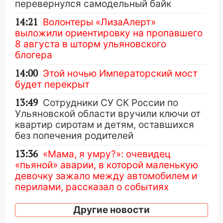
перевернулся самодельный байк
14:21
Волонтеры «ЛизаАлерт»
выложили ориентировку на пропавшего
8 августа в шторм ульяновского
блогера
14:00
Этой ночью Императорский мост
будет перекрыт
13:49
Сотрудники СУ СК России по
Ульяновской области вручили ключи от
квартир сиротам и детям, оставшихся
без попечения родителей
13:36
«Мама, я умру?»: очевидец
«пьяной» аварии, в которой маленькую
девочку зажало между автомобилем и
перилами, рассказал о событиях
ужасной ночи
Другие новости
13:05
17-летний парень находился за