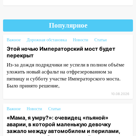
рулем мотоцикла во время ДТП в Новом
городе: в ГАИ прокомментировали
сегодняшнюю аварию
Популярное
12:59
Губернатор Ульяновской области
выразил соболезнования в связи с
трагедией в Нижнекамске
Важное
Дорожная обстановка
Новости
Статьи
Этой ночью Императорский мост будет
12:53
Число погибших в Нижнекамске
перекрыт
выросло до 13 человек, среди них есть
ребенок
Из-за дождя подрядчики не успели в полном объёме
уложить новый асфальт на отфрезерованном за
12:46
Масштабные поиски на Волге: в
пятницу и субботу участке Императорского моста.
Ульяновской области продолжают
Было принято решение,
искать пропавшего после крушения
10.08.2026
катера блогера
11:53
Стало известно о состоянии
Важное
Новости
Статьи
девочки, которую зажало между
«Мама, я умру?»: очевидец «пьяной»
автомобилем и перилами во время
аварии, в которой маленькую девочку
«пьяного» ДТП на Федерации
зажало между автомобилем и перилами,