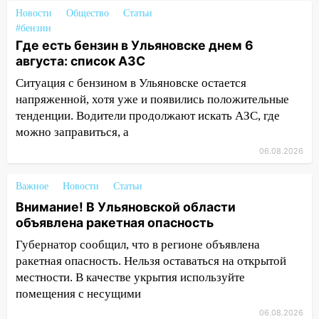
Новости
Общество
Статьи
17:30
Где есть бензин в Ульяновске 5
#бензин
августа после рабочего дня: список АЗС
Где есть бензин в Ульяновске днем 6
августа: список АЗС
17:05
«Обыск» по видеосвязи: в
Ульяновске задержали 19-летнюю
Ситуация с бензином в Ульяновске остается
сообщницу мошенников
напряженной, хотя уже и появились положительные
тенденции. Водители продолжают искать АЗС, где
16:12
Едва не перерезал горло: в
можно заправиться, а
Вешкайме посиделки с судимым
знакомым закончились для женщины
06.08.2026
больницей
Важное
Новости
Статьи
16:06
18-летняя девушка без прав
Внимание! В Ульяновской области
перевернулась на мопеде и попала в
объявлена ракетная опасность
больницу
Губернатор сообщил, что в регионе объявлена
15:59
Ульяновец отдал более 14
ракетная опасность. Нельзя оставаться на открытой
миллионов рублей за криминальное
местности. В качестве укрытия используйте
покровительство
помещения с несущими
15:32
На «кольце» кроссовер сбил 18-
06.08.2026