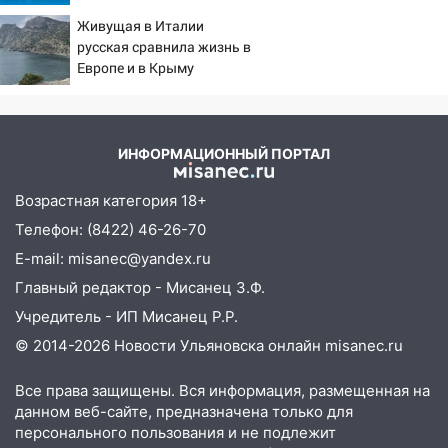
2026: последствия, атаки
Живущая в Италии
на склады Wildberries,
11:33
В Засвияжье под колёса авто
русская сравнила жизнь в
состояние пострадавших
попал мужчина
Европе и в Крыму
11:17
В Радищевском районе сгорели
хозяйственные постройки
11:00
В Канадее горел жилой дом
ИНФОРМАЦИОННЫЙ ПОРТАЛ
10:18
Губернатор Ульяновской области:
Возрастная категория 18+
уничтожено четыре беспилотника в
Телефон: (8422) 46-26-70
регионе
E-mail: misanec@yandex.ru
10:00
В Ульяновске дотла сгорел
Главный редактор - Мисанец З.Ф.
легковой автомобиль
Учредитель - ИП Мисанец Р.Р.
09:39
В Ульяновске будут судить десять
© 2014-2026 Новости Ульяновска онлайн
misanec.ru
наркодилеров, снабжавших две области
09:25
Вынесли приговор дебоширам,
Все права защищены. Вся информация, размещенная на
избившим мужчину в трамвае
данном веб-сайте, предназначена только для
персонального пользования и не подлежит