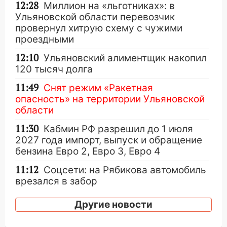
12:28
Миллион на «льготниках»: в
Ульяновской области перевозчик
провернул хитрую схему с чужими
проездными
12:10
Ульяновский алиментщик накопил
120 тысяч долга
11:49
Снят режим «Ракетная
опасность» на территории Ульяновской
области
11:30
Кабмин РФ разрешил до 1 июля
2027 года импорт, выпуск и обращение
бензина Евро 2, Евро 3, Евро 4
11:12
Соцсети: на Рябикова автомобиль
врезался в забор
10:27
Где есть бензин в Ульяновске
Другие новости
днем 6 августа: список АЗС