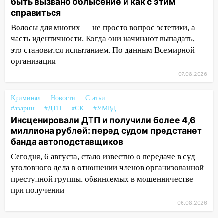
быть вызвано облысение и как с этим
справиться
05:00
Кому 6 августа звезды сулят
Волосы для многих — не просто вопрос эстетики, а
прибыль, а кому — испытания на
прочность
часть идентичности. Когда они начинают выпадать,
это становится испытанием. По данным Всемирной
05.08.2026
организации
22:58
Соцсети: на проспекте Тюленева
07.08.2026
ДТП с мотоциклистом
20:22
Мошенники обманули 92-летнюю
Криминал
Новости
Статьи
жительницу Ульяновской области
#аварии
#ДТП
#СК
#УМВД
Инсценировали ДТП и получили более 4,6
19:14
Житель Ульяновской области
миллиона рублей: перед судом предстанет
подвез троих незнакомцев на трассе и
банда автоподставщиков
заработал уголовное дело
Сегодня, 6 августа, стало известно о передаче в суд
18:14
Прогноз погоды на 6 августа в
уголовного дела в отношении членов организованной
Ульяновской области
преступной группы, обвиняемых в мошенничестве
при получении
18:00
Мотофристайл, рок и силовой
экстрим: в Ульяновске пройдет
06.08.2026
большой фестиваль «Наше время»