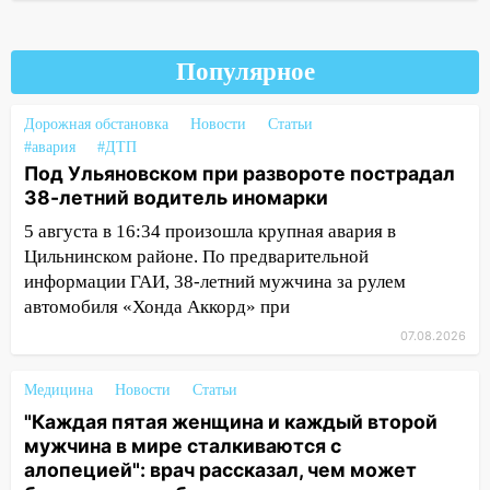
10:16
Внимание! В Ульяновской области
объявлена ракетная опасность
10:00
В Старомайнском районе утонул
Популярное
51-летний мужчина
Дорожная обстановка
Новости
Статьи
09:50
В Ульяновске черный коршун
#авария
#ДТП
застрял в тепловозе
Под Ульяновском при развороте пострадал
38-летний водитель иномарки
09:44
Ульяновские спасатели помогли
юному велосипедисту на улице
5 августа в 16:34 произошла крупная авария в
Чернышевского
Цильнинском районе. По предварительной
информации ГАИ, 38-летний мужчина за рулем
08:21
В Заволжском районе украли два
автомобиля «Хонда Аккорд» при
велосипеда
07.08.2026
07:18
В Ульяновск идет
тридцатиградусная жара: какая будет
Медицина
Новости
Статьи
погода в четверг
"Каждая пятая женщина и каждый второй
06:00
Четыре года борьбы: ульяновские
мужчина в мире сталкиваются с
юристы помогли женщине засудить УК
алопецией": врач рассказал, чем может
за плесень на стенах