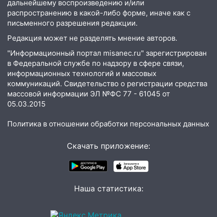
08:27
Ульяновская полиция получила
дальнейшему воспроизведению и/или
один из шести уникальных автомобилей
распространению в какой-либо форме, иначе как с
в России
письменного разрешения редакции.
Редакция может не разделять мнение авторов.
07:02
Жара отступит: какой будет
погода в Ульяновске днем 5 августа
"Информационный портал misanec.ru" зарегистрирован
в Федеральной службе по надзору в сфере связи,
06:10
Двое мигрантов изнасиловали 13-
информационных технологий и массовых
летнюю девочку в центре Ульяновска
коммуникаций. Свидетельство о регистрации средства
массовой информации ЭЛ №ФС 77 - 61045 от
06:00
Мертвеца выкопали, посадили в
05.03.2015
мешок и попытались утопить в Волге
Политика в отношении обработки персональных данных
05:30
Астрологи назвали самый
опасный день августа: что ждет каждый
Скачать приложение:
знак 5 августа
04.08.2026
23:27
Прокуратура проверяет
капремонт школы в посёлке Налейка
Наша статистика:
22:33
Прокуратура проверяет
спортивные объекты в Старой Майне