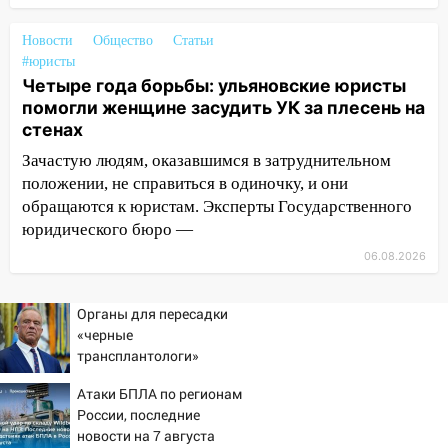
летнего мопедиста
Новости
Общество
Статьи
15:00
В Ульяновске после тройного ДТП
#юристы
госпитализировали 25-летнего байкера
Четыре года борьбы: ульяновские юристы
14:32
На Ульяновскую область
помогли женщине засудить УК за плесень на
надвигается жара
стенах
Зачастую людям, оказавшимся в затруднительном
14:08
Пешеход переходил по «зебре»:
положении, не справиться в одиночку, и они
подробности серьезной аварии на
обращаются к юристам. Эксперты Государственного
Фруктовой
юридического бюро —
13:30
В Димитровграде на улице
06.08.2026
Трудовой горело здание
13:00
Водитель без прав врезался в
Органы для пересадки
припаркованный автомобиль
«черные
трансплантологи»
12:37
Переезжал «зебру» на
извлекали у еще живых
велосипеде и попал под колеса
Атаки БПЛА по регионам
пациентов
России, последние
12:18
Вспыхнул изнутри: в
новости на 7 августа
Железнодорожном районе горела дача