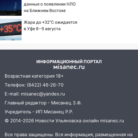
надвигается сильнейшая непогода: град
данные о появлении НЛО
и шквал до 27 м/с
на Ближнем Востоке
12:31
Ульяновец хотел купить иномарку
Жара до +32°C ожидается
из Европы и потерял 760 тысяч рублей
в Уфе 8–9 августа
12:20
В Чердаклинском районе
столкнулись «Лада» и Chevrolet:
пострадал 14-летний подросток
ИНФОРМАЦИОННЫЙ ПОРТАЛ
12:00
Где есть бензин в Ульяновске 7
августа: список АЗС
Возрастная категория 18+
11:50
Заснул рядом с ребёнком и
Телефон: (8422) 46-26-70
случайно задушил его: суд вынес
E-mail: misanec@yandex.ru
приговор
Главный редактор - Мисанец З.Ф.
11:38
В Ленинском районе пожар
Учредитель - ИП Мисанец Р.Р.
полностью уничтожил дачный дом и
© 2014-2026 Новости Ульяновска онлайн
misanec.ru
сарай
11:38
В Госдуме предложили отменить
Все права защищены. Вся информация, размещенная на