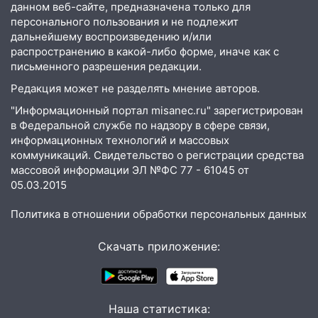
ЕГЭ с 2027 года
данном веб-сайте, предназначена только для
персонального пользования и не подлежит
11:25
В Ульяновске ИИ будет выявлять
дальнейшему воспроизведению и/или
нарушителей на контейнерных
распространению в какой-либо форме, иначе как с
площадках
письменного разрешения редакции.
11:20
Ульяновская шахматистка
Редакция может не разделять мнение авторов.
Валерия Клейменова выиграла два
"Информационный портал misanec.ru" зарегистрирован
золота в составе сборной мира
в Федеральной службе по надзору в сфере связи,
информационных технологий и массовых
11:16
В Ульяновске открыли памятную
коммуникаций. Свидетельство о регистрации средства
доску декабристу Кондратию Рылееву
массовой информации ЭЛ №ФС 77 - 61045 от
05.03.2015
10:40
В Ульяновске спасатели ночью
нашли потерявшегося в заброшенных
Политика в отношении обработки персональных данных
садах 79-летнего мужчину
10:26
На нескольких улицах Ульяновска
Скачать приложение:
временно отключили холодную воду
10:14
В Ульяновске двоих участников
коррупционной схемы при ЦГКБ
Наша статистика: