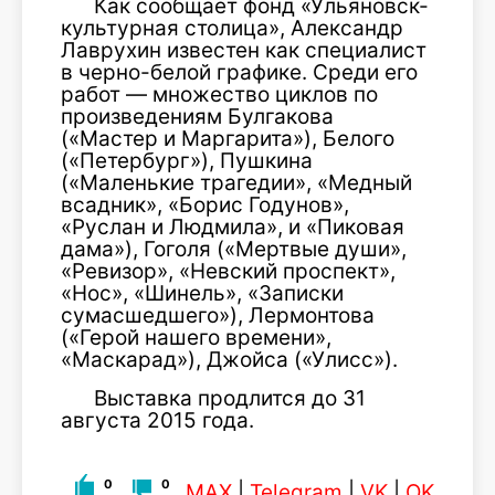
Как сообщает фонд «Ульяновск-
культурная столица», Александр
Лаврухин известен как специалист
в черно-белой графике. Среди его
работ — множество циклов по
произведениям Булгакова
(«Мастер и Маргарита»), Белого
(«Петербург»), Пушкина
(«Маленькие трагедии», «Медный
всадник», «Борис Годунов»,
«Руслан и Людмила», и «Пиковая
дама»), Гоголя («Мертвые души»,
«Ревизор», «Невский проспект»,
«Нос», «Шинель», «Записки
сумасшедшего»), Лермонтова
(«Герой нашего времени»,
«Маскарад»), Джойса («Улисс»).
Выставка продлится до 31
августа 2015 года.
0
0
MAX
|
Telegram
|
VK
|
OK