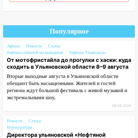
05:18
Судьба готовит сюрприз: гороскоп
на 8 августа — кому повезет с
деньгами, а кого ждет неожиданная
встреча
Популярное
04:47
В Ульяновской области объявили
ракетную опасность: звучат сирены
Афиша
Новости
Статьи
07.08.2026
#афиша событий на выходные
#афиша Ульяновска
От мотофристайла до прогулки с хаски: куда
20:40
Ульяновские аграрии смогут
сходить в Ульяновской области 8–9 августа
купить тракторы с отсрочкой платежа
до декабря
Вторые выходные августа в Ульяновской области
обещают быть насыщенными. Жителей и гостей
19:34
В следственном управлении
региона ждут большой фестиваль с живой музыкой и
состоялось торжественное
экстремальными шоу,
мероприятие, приуроченное к
празднованию Дня сотрудника органов
08.08.2026
следствия Российской Федерации
Новости
Статьи
19:30
Ульяновцев приглашают
#прокуратура
поддержать «Симбирскую чебурашку»
Директора ульяновской «Нефтяной