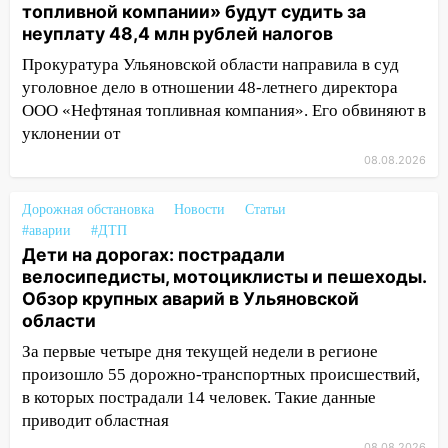
на фестивале «ФормАРТ»
топливной компании» будут судить за
неуплату 48,4 млн рублей налогов
18:11
Ульяновская область стала
пилотным регионом проекта
Прокуратура Ульяновской области направила в суд
«Культурное долголетие»
уголовное дело в отношении 48-летнего директора
ООО «Нефтяная топливная компания». Его обвиняют в
17:16
В реанимацию Ульяновской
уклонении от
областной больницы поступили шесть
новых аппаратов ИВЛ
08.08.2026
16:51
В Чердаклинском районе
Дорожная обстановка
Новости
Статьи
ремонтируют дороги, ставят остановки
#аварии
#ДТП
и проводят новое освещение
Дети на дорогах: пострадали
велосипедисты, мотоциклисты и пешеходы.
16:35
В Ульяновске установили ещё
Обзор крупных аварий в Ульяновской
девять бункеров для крупногабаритного
области
мусора
За первые четыре дня текущей недели в регионе
16:26
В Ульяновске бесплатно покажут
произошло 55 дорожно-транспортных происшествий,
матч «Волги» под открытым небом
в которых пострадали 14 человек. Такие данные
16:12
В Ульяновском госуниверситете
приводит областная
разработают отечественный прибор для
08.08.2026