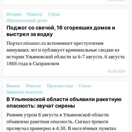
цифровой ПЦР
История
Новости
Статьи
15:47
Ульяновцы могут вернуть деньги
#Криминальный архив
за абонементы закрывшегося фитнес-
Поджог со свечой, 16 сгоревших домов и
клуба «Рекорд-Fitness»
выстрел за водку
15:34
После вмешательства
Портал misanec.ru вспоминает преступления
прокуратуры в селах Ульяновской
минувших лет и публикует криминальные сводки из
области привели в порядок детские
истории Ульяновской области за 6-7 августа. 6 августа
площадки
1866 года в Сызранском
15:27
Прокуратура проверяет
08.08.2026
капремонт школы в селе Кивать
Важное
Новости
Происшествия
Статьи
15:08
В Кузоватово после прокурорской
#ракетная опасность
проверки обновили разметку на
В Ульяновской области объявили ракетную
пешеходных переходах
опасность: звучат сирены
14:40
На проспекте Гая в Ульяновске
Ранним утром 8 августа в Ульяновской области
запретили остановку автомобилей на
объявлена ракетная опасность. Сигнал тревоги
50-метровом участке
прозвучал примерно в 4:30. В населённых пунктах