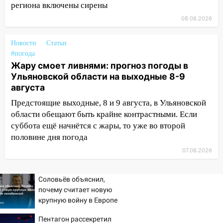
14:22
В Новом городе 8 августа пройдет
региона включены сирены
большой фестиваль «Наше время» с
08.08.2026
мотофристайлом и концертом
«Мураками»
Новости
Статьи
#погода
14:04
Жару смоет ливнями: прогноз
Жару смоет ливнями: прогноз погоды в
погоды в Ульяновской области на
Ульяновской области на выходные 8-9
выходные 8-9 августа
августа
13:30
В Ульяновске транспортные
Предстоящие выходные, 8 и 9 августа, в Ульяновской
полицейские проведут акцию «Час
области обещают быть крайне контрастными. Если
пассажира»
суббота ещё начнётся с жары, то уже во второй
13:20
В Ульяновске за один день
половине дня погода
обокрали женщину на пляже и
07.08.2026
подростка в сквере
13:01
В Димитровграде мужчина
Соловьёв объяснил,
выбросил из машины страйкбольную
почему считает новую
гранату: его задержали
крупную войну в Европе
неизбежной
12:34
На Ульяновскую область
Пентагон рассекретил