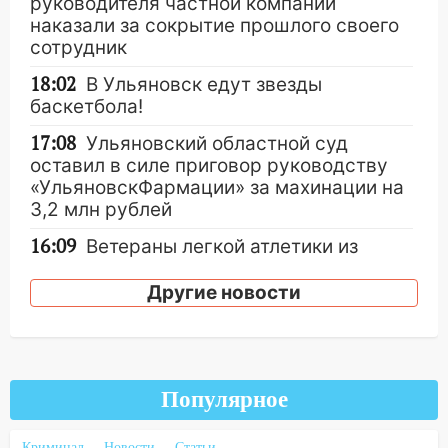
руководителя частной компании
наказали за сокрытие прошлого своего
сотрудник
18:02
В Ульяновск едут звезды
баскетбола!
17:08
Ульяновский областной суд
оставил в силе приговор руководству
«УльяновскФармации» за махинации на
3,2 млн рублей
16:09
Ветераны легкой атлетики из
Ульяновска успешно выступили на
Чемпионате России
Другие новости
16:02
В Ульяновской области убрали
более 28% площадей зерновых и
зернобобовых культур
Популярное
15:51
Бросила кирпич в жену брата: в
Ульяновской области завели дело на
Криминал
Новости
Статьи