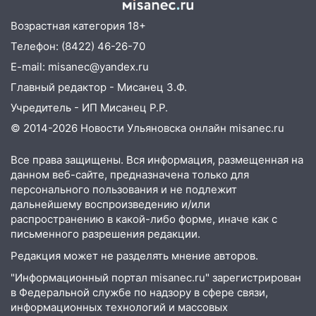
Ульяновской области
Возрастная категория 18+
18:00
Мотофристайл, рок и силовой
Телефон: (8422) 46-26-70
экстрим: в Ульяновске пройдет
E-mail: misanec@yandex.ru
большой фестиваль «Наше время»
Главный редактор - Мисанец З.Ф.
17:30
Где есть бензин в Ульяновске 5
Учредитель - ИП Мисанец Р.Р.
августа после рабочего дня: список АЗС
© 2014-2026 Новости Ульяновска онлайн
misanec.ru
17:05
«Обыск» по видеосвязи: в
Ульяновске задержали 19-летнюю
Все права защищены. Вся информация, размещенная на
сообщницу мошенников
данном веб-сайте, предназначена только для
персонального пользования и не подлежит
16:12
Едва не перерезал горло: в
дальнейшему воспроизведению и/или
Вешкайме посиделки с судимым
распространению в какой-либо форме, иначе как с
знакомым закончились для женщины
письменного разрешения редакции.
больницей
Редакция может не разделять мнение авторов.
16:06
18-летняя девушка без прав
"Информационный портал misanec.ru" зарегистрирован
перевернулась на мопеде и попала в
в Федеральной службе по надзору в сфере связи,
больницу
информационных технологий и массовых