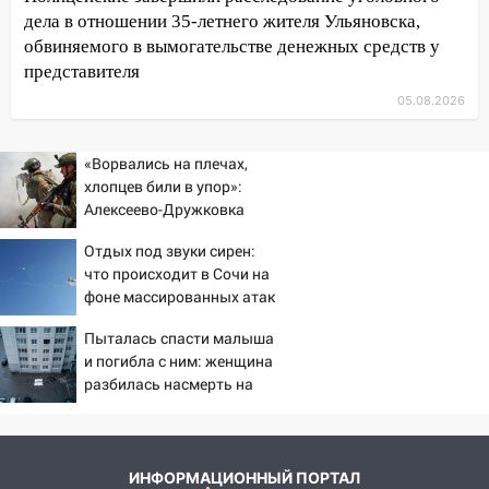
тридцатиградусная жара: какая будет
дела в отношении 35-летнего жителя Ульяновска,
погода в четверг
обвиняемого в вымогательстве денежных средств у
06:00
Четыре года борьбы: ульяновские
представителя
юристы помогли женщине засудить УК
05.08.2026
за плесень на стенах
05:00
Кому 6 августа звезды сулят
«Ворвались на плечах,
прибыль, а кому — испытания на
хлопцев били в упор»:
прочность
Алексеево-Дружковка
стала могильником для
05.08.2026
Отдых под звуки сирен:
«птах Мадьяра»
22:58
Соцсети: на проспекте Тюленева
что происходит в Сочи на
ДТП с мотоциклистом
фоне массированных атак
беспилотников
20:22
Мошенники обманули 92-летнюю
Пыталась спасти малыша
жительницу Ульяновской области
и погибла с ним: женщина
разбилась насмерть на
19:14
Житель Ульяновской области
глазах у детей 06/08/2026
подвез троих незнакомцев на трассе и
– Новости
заработал уголовное дело
ИНФОРМАЦИОННЫЙ ПОРТАЛ
18:14
Прогноз погоды на 6 августа в