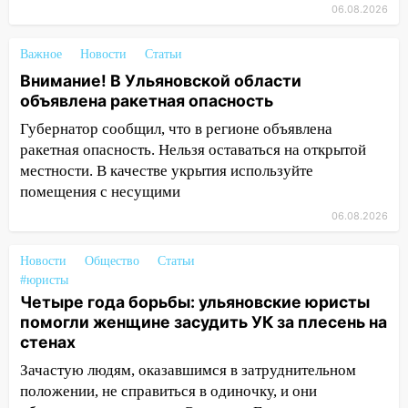
13:00
В суде защитили репутацию
06.08.2026
мужчины, которого необоснованно
обвиняли в жестоком обращении с
Важное
Новости
Статьи
животными
Внимание! В Ульяновской области
объявлена ракетная опасность
12:28
Миллион на «льготниках»: в
Ульяновской области перевозчик
Губернатор сообщил, что в регионе объявлена
провернул хитрую схему с чужими
ракетная опасность. Нельзя оставаться на открытой
проездными
местности. В качестве укрытия используйте
помещения с несущими
12:10
Ульяновский алиментщик накопил
120 тысяч долга
06.08.2026
11:49
Снят режим «Ракетная
Новости
Общество
Статьи
опасность» на территории Ульяновской
#юристы
области
Четыре года борьбы: ульяновские юристы
помогли женщине засудить УК за плесень на
11:30
Кабмин РФ разрешил до 1 июля
стенах
2027 года импорт, выпуск и обращение
бензина Евро 2, Евро 3, Евро 4
Зачастую людям, оказавшимся в затруднительном
положении, не справиться в одиночку, и они
11:12
Соцсети: на Рябикова автомобиль