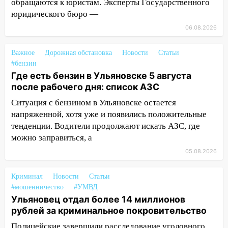
обращаются к юристам. Эксперты Государственного
врезался в забор
юридического бюро —
10:27
Где есть бензин в Ульяновске
06.08.2026
днем 6 августа: список АЗС
Важное
Дорожная обстановка
Новости
Статьи
10:16
Внимание! В Ульяновской области
#бензин
объявлена ракетная опасность
Где есть бензин в Ульяновске 5 августа
10:00
В Старомайнском районе утонул
после рабочего дня: список АЗС
51-летний мужчина
Ситуация с бензином в Ульяновске остается
напряженной, хотя уже и появились положительные
09:50
В Ульяновске черный коршун
тенденции. Водители продолжают искать АЗС, где
застрял в тепловозе
можно заправиться, а
09:44
Ульяновские спасатели помогли
05.08.2026
юному велосипедисту на улице
Чернышевского
Криминал
Новости
Статьи
08:21
В Заволжском районе украли два
#мошенничество
#УМВД
велосипеда
Ульяновец отдал более 14 миллионов
рублей за криминальное покровительство
07:18
В Ульяновск идет
Полицейские завершили расследование уголовного