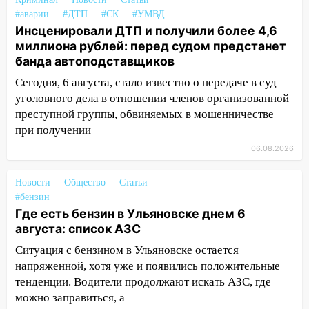
агрессивную женщину
#аварии
#ДТП
#СК
#УМВД
15:47
На улице Радищева сбили
Инсценировали ДТП и получили более 4,6
курьера: крупная авария в Ульяновске
миллиона рублей: перед судом предстанет
банда автоподставщиков
15:15
Проводил до квартиры и ограбил:
Сегодня, 6 августа, стало известно о передаче в суд
новый кавалер женщины оказался
уголовного дела в отношении членов организованной
рецидивистом
преступной группы, обвиняемых в мошенничестве
14:26
В Ульяновске ограничат движение
при получении
по улице Ефремова
06.08.2026
14:23
67% ульяновцев готовы
передумать увольняться, если им
Новости
Общество
Статьи
повысят зарплату
#бензин
Где есть бензин в Ульяновске днем 6
14:01
Инсценировали ДТП и получили
августа: список АЗС
более 4,6 миллиона рублей: перед
Ситуация с бензином в Ульяновске остается
судом предстанет банда
напряженной, хотя уже и появились положительные
автоподставщиков
тенденции. Водители продолжают искать АЗС, где
13:36
В Инзе произошел крупный пожар
можно заправиться, а