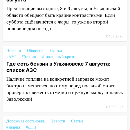
16:26
В Ульяновске бесплатно покажут
Предстоящие выходные, 8 и 9 августа, в Ульяновской
матч «Волги» под открытым небом
области обещают быть крайне контрастными. Если
16:12
суббота ещё начнётся с жары, то уже во второй
В Ульяновском госуниверситете
разработают отечественный прибор для
половине дня погода
цифровой ПЦР
07.08.2026
15:47
Ульяновцы могут вернуть деньги
Новости
Общество
Статьи
за абонементы закрывшегося фитнес-
#АЗС
#бензин
#топливный кризис
клуба «Рекорд-Fitness»
Где есть бензин в Ульяновске 7 августа:
15:34
После вмешательства
список АЗС
прокуратуры в селах Ульяновской
Наличие топлива на конкретной заправке может
области привели в порядок детские
быстро измениться, поэтому перед поездкой стоит
площадки
проверять свежесть отметки и нужную марку топлива.
15:27
Прокуратура проверяет
Заволжский
капремонт школы в селе Кивать
07.08.2026
15:08
В Кузоватово после прокурорской
Дорожная обстановка
Новости
Статьи
проверки обновили разметку на
#авария
#ДТП
пешеходных переходах