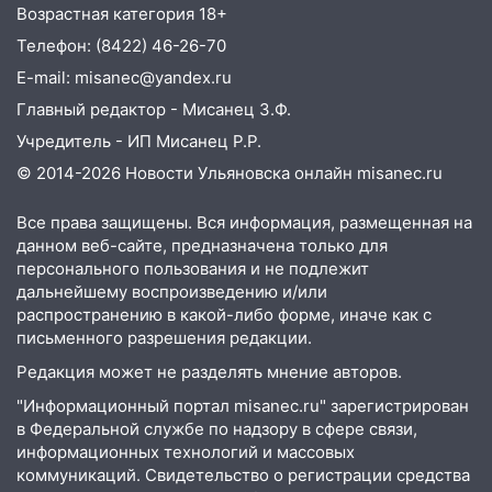
10:26
На нескольких улицах Ульяновска
Возрастная категория 18+
временно отключили холодную воду
Телефон: (8422) 46-26-70
10:14
В Ульяновске двоих участников
E-mail: misanec@yandex.ru
коррупционной схемы при ЦГКБ
Главный редактор - Мисанец З.Ф.
отправили в колонию на 7 и 8 лет
Учредитель - ИП Мисанец Р.Р.
09:52
Ночью беспилотники сбили над
© 2014-2026 Новости Ульяновска онлайн
misanec.ru
соседними Татарстаном и Саратовской
областью
Все права защищены. Вся информация, размещенная на
09:41
Диана Шурыгина уверовала в
данном веб-сайте, предназначена только для
Бога в СИЗО
персонального пользования и не подлежит
дальнейшему воспроизведению и/или
09:35
В Ульяновске директора фирмы
распространению в какой-либо форме, иначе как с
будут судить за неуплату налогов на 48
письменного разрешения редакции.
млн рублей
Редакция может не разделять мнение авторов.
08:22
Подросток на питбайке сбил
"Информационный портал misanec.ru" зарегистрирован
велосипедистку: пострадали двое
в Федеральной службе по надзору в сфере связи,
информационных технологий и массовых
07:20
Жара возвращается: ожидается
коммуникаций. Свидетельство о регистрации средства
знойный и сухой четверг