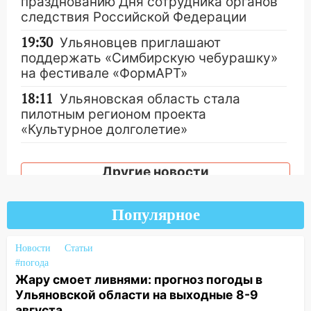
празднованию Дня сотрудника органов
следствия Российской Федерации
19:30
Ульяновцев приглашают
поддержать «Симбирскую чебурашку»
на фестивале «ФормАРТ»
18:11
Ульяновская область стала
пилотным регионом проекта
«Культурное долголетие»
17:16
В реанимацию Ульяновской
областной больницы поступили шесть
Другие новости
новых аппаратов ИВЛ
16:51
В Чердаклинском районе
Популярное
ремонтируют дороги, ставят остановки
и проводят новое освещение
Новости
Статьи
#погода
16:35
В Ульяновске установили ещё
Жару смоет ливнями: прогноз погоды в
девять бункеров для крупногабаритного
Ульяновской области на выходные 8-9
мусора
августа