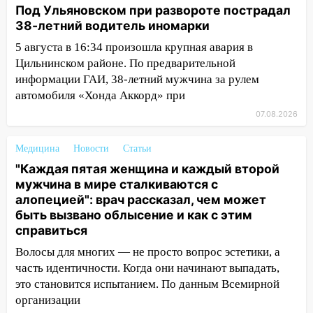
Под Ульяновском при развороте пострадал
14:40
На проспекте Гая в Ульяновске
38-летний водитель иномарки
запретили остановку автомобилей на
5 августа в 16:34 произошла крупная авария в
50-метровом участке
Цильнинском районе. По предварительной
14:22
информации ГАИ, 38-летний мужчина за рулем
В Новом городе 8 августа пройдет
большой фестиваль «Наше время» с
автомобиля «Хонда Аккорд» при
мотофристайлом и концертом
07.08.2026
«Мураками»
Медицина
Новости
Статьи
14:04
Жару смоет ливнями: прогноз
погоды в Ульяновской области на
"Каждая пятая женщина и каждый второй
выходные 8-9 августа
мужчина в мире сталкиваются с
алопецией": врач рассказал, чем может
13:30
В Ульяновске транспортные
быть вызвано облысение и как с этим
полицейские проведут акцию «Час
справиться
пассажира»
Волосы для многих — не просто вопрос эстетики, а
13:20
В Ульяновске за один день
часть идентичности. Когда они начинают выпадать,
обокрали женщину на пляже и
это становится испытанием. По данным Всемирной
подростка в сквере
организации