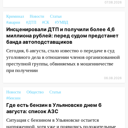
13:01
07.08.2026
В Димитровграде мужчина
выбросил из машины страйкбольную
гранату: его задержали
Криминал
Новости
Статьи
#аварии
#ДТП
#СК
#УМВД
12:34
На Ульяновскую область
Инсценировали ДТП и получили более 4,6
надвигается сильнейшая непогода: град
миллиона рублей: перед судом предстанет
и шквал до 27 м/с
банда автоподставщиков
12:31
Ульяновец хотел купить иномарку
Сегодня, 6 августа, стало известно о передаче в суд
из Европы и потерял 760 тысяч рублей
уголовного дела в отношении членов организованной
преступной группы, обвиняемых в мошенничестве
12:20
В Чердаклинском районе
при получении
столкнулись «Лада» и Chevrolet:
06.08.2026
пострадал 14-летний подросток
12:00
Где есть бензин в Ульяновске 7
Новости
Общество
Статьи
августа: список АЗС
#бензин
Где есть бензин в Ульяновске днем 6
11:50
Заснул рядом с ребёнком и
августа: список АЗС
случайно задушил его: суд вынес
приговор
Ситуация с бензином в Ульяновске остается
напряженной, хотя уже и появились положительные