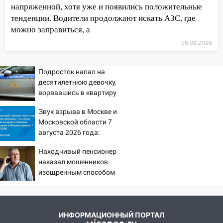
напряженной, хотя уже и появились положительные
11:16
В Ульяновске открыли памятную
тенденции. Водители продолжают искать АЗС, где
доску декабристу Кондратию Рылееву
можно заправиться, а
10:40
В Ульяновске спасатели ночью
06.08.2026
нашли потерявшегося в заброшенных
садах 79-летнего мужчину
Подросток напал на
десятилетнюю девочку,
10:26
На нескольких улицах Ульяновска
ворвавшись в квартиру
временно отключили холодную воду
Звук взрыва в Москве и
10:14
В Ульяновске двоих участников
Московской области 7
коррупционной схемы при ЦГКБ
августа 2026 года:
отправили в колонию на 7 и 8 лет
Причины, источник,
Находчивый пенсионер
откуда был громкий
09:52
Ночью беспилотники сбили над
наказал мошенников
хлопок
соседними Татарстаном и Саратовской
изощренным способом
областью
09:41
Диана Шурыгина уверовала в
Бога в СИЗО
ИНФОРМАЦИОННЫЙ ПОРТАЛ