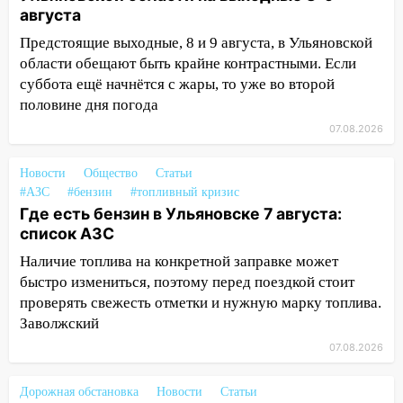
области привели в порядок детские
августа
площадки
Предстоящие выходные, 8 и 9 августа, в Ульяновской
15:27
Прокуратура проверяет
области обещают быть крайне контрастными. Если
капремонт школы в селе Кивать
суббота ещё начнётся с жары, то уже во второй
половине дня погода
15:08
В Кузоватово после прокурорской
проверки обновили разметку на
07.08.2026
пешеходных переходах
Новости
Общество
Статьи
14:40
На проспекте Гая в Ульяновске
#АЗС
#бензин
#топливный кризис
запретили остановку автомобилей на
Где есть бензин в Ульяновске 7 августа:
50-метровом участке
список АЗС
14:22
В Новом городе 8 августа пройдет
Наличие топлива на конкретной заправке может
большой фестиваль «Наше время» с
быстро измениться, поэтому перед поездкой стоит
мотофристайлом и концертом
проверять свежесть отметки и нужную марку топлива.
«Мураками»
Заволжский
14:04
Жару смоет ливнями: прогноз
07.08.2026
погоды в Ульяновской области на
выходные 8-9 августа
Дорожная обстановка
Новости
Статьи