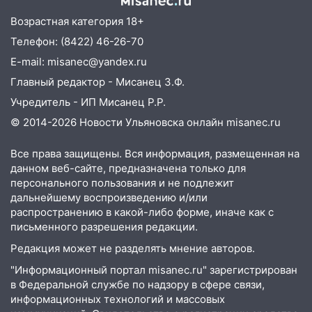
09:35
В Ульяновске директора фирмы
будут судить за неуплату налогов на 48
Возрастная категория 18+
млн рублей
Телефон: (8422) 46-26-70
08:22
Подросток на питбайке сбил
E-mail: misanec@yandex.ru
велосипедистку: пострадали двое
Главный редактор - Мисанец З.Ф.
07:20
Жара возвращается: ожидается
Учредитель - ИП Мисанец Р.Р.
знойный и сухой четверг
© 2014-2026 Новости Ульяновска онлайн
misanec.ru
06:00
Под Ульяновском при развороте
Все права защищены. Вся информация, размещенная на
пострадал 38-летний водитель
данном веб-сайте, предназначена только для
иномарки
персонального пользования и не подлежит
05:00
«Каждая пятая женщина и каждый
дальнейшему воспроизведению и/или
второй мужчина в мире сталкиваются с
распространению в какой-либо форме, иначе как с
письменного разрешения редакции.
алопецией»: врач рассказал, чем может
быть вызвано облысение и как с этим
Редакция может не разделять мнение авторов.
справиться
"Информационный портал misanec.ru" зарегистрирован
03:30
Гороскоп на 7 августа: пятница
в Федеральной службе по надзору в сфере связи,
принесет прилив творческой энергии и
информационных технологий и массовых