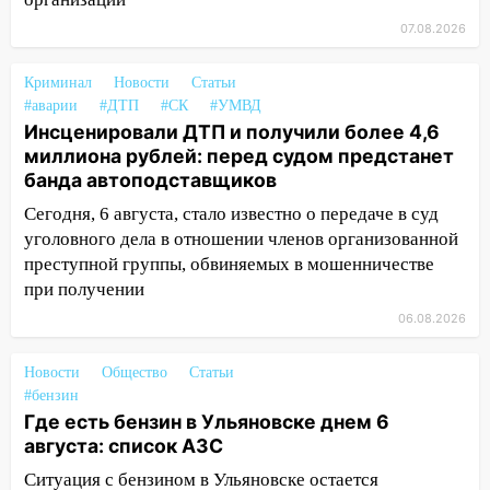
пострадал 14-летний подросток
07.08.2026
12:00
Где есть бензин в Ульяновске 7
августа: список АЗС
Криминал
Новости
Статьи
11:50
Заснул рядом с ребёнком и
#аварии
#ДТП
#СК
#УМВД
случайно задушил его: суд вынес
Инсценировали ДТП и получили более 4,6
приговор
миллиона рублей: перед судом предстанет
банда автоподставщиков
11:38
В Ленинском районе пожар
Сегодня, 6 августа, стало известно о передаче в суд
полностью уничтожил дачный дом и
уголовного дела в отношении членов организованной
сарай
преступной группы, обвиняемых в мошенничестве
11:38
В Госдуме предложили отменить
при получении
ЕГЭ с 2027 года
06.08.2026
11:25
В Ульяновске ИИ будет выявлять
нарушителей на контейнерных
Новости
Общество
Статьи
площадках
#бензин
Где есть бензин в Ульяновске днем 6
11:20
Ульяновская шахматистка
августа: список АЗС
Валерия Клейменова выиграла два
Ситуация с бензином в Ульяновске остается
золота в составе сборной мира