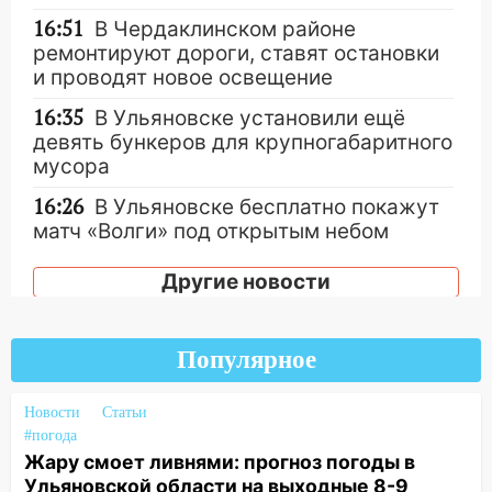
16:51
В Чердаклинском районе
ремонтируют дороги, ставят остановки
и проводят новое освещение
16:35
В Ульяновске установили ещё
девять бункеров для крупногабаритного
мусора
16:26
В Ульяновске бесплатно покажут
матч «Волги» под открытым небом
16:12
В Ульяновском госуниверситете
Другие новости
разработают отечественный прибор для
цифровой ПЦР
Популярное
15:47
Ульяновцы могут вернуть деньги
за абонементы закрывшегося фитнес-
клуба «Рекорд-Fitness»
Новости
Статьи
#погода
15:34
После вмешательства
Жару смоет ливнями: прогноз погоды в
прокуратуры в селах Ульяновской
Ульяновской области на выходные 8-9