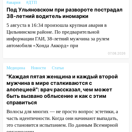
#авария
#ДТП
13:30
В Ульяновске транспортные
Под Ульяновском при развороте пострадал
полицейские проведут акцию «Час
38-летний водитель иномарки
пассажира»
5 августа в 16:34 произошла крупная авария в
13:20
В Ульяновске за один день
Цильнинском районе. По предварительной
обокрали женщину на пляже и
информации ГАИ, 38-летний мужчина за рулем
подростка в сквере
автомобиля «Хонда Аккорд» при
13:01
В Димитровграде мужчина
07.08.2026
выбросил из машины страйкбольную
гранату: его задержали
Медицина
Новости
Статьи
"Каждая пятая женщина и каждый второй
12:34
На Ульяновскую область
мужчина в мире сталкиваются с
надвигается сильнейшая непогода: град
алопецией": врач рассказал, чем может
и шквал до 27 м/с
быть вызвано облысение и как с этим
12:31
Ульяновец хотел купить иномарку
справиться
из Европы и потерял 760 тысяч рублей
Волосы для многих — не просто вопрос эстетики, а
часть идентичности. Когда они начинают выпадать,
12:20
В Чердаклинском районе
это становится испытанием. По данным Всемирной
столкнулись «Лада» и Chevrolet:
организации