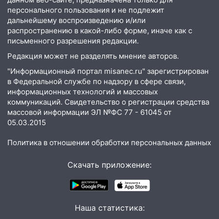
пытаются расчистить ливнёвки, не
персонального пользования и не подлежит
дождавшись коммунальщиков
дальнейшему воспроизведению и/или
распространению в какой-либо форме, иначе как с
14:16
Шторм продолжает ломать город:
письменного разрешения редакции.
на улице Любови Шевцовой рухнул
Редакция может не разделять мнение авторов.
светофор
"Информационный портал misanec.ru" зарегистрирован
14:14
Студента из Ульяновска обманули
в Федеральной службе по надзору в сфере связи,
мошенники под видом преподавателя
информационных технологий и массовых
коммуникаций. Свидетельство о регистрации средства
14:12
Куда жаловаться ульяновцам на
массовой информации ЭЛ №ФС 77 - 61045 от
упавшее дерево или затопленную улицу
05.03.2015
после непогоды
Политика в отношении обработки персональных данных
13:59
В Новом городе ураганным
ветром сорвало опалубку со
Скачать приложение:
строящегося дома
13:54
В мэрии Ульяновска рассказали,
как устраняют последствия мощного
шторма
Наша статистика: