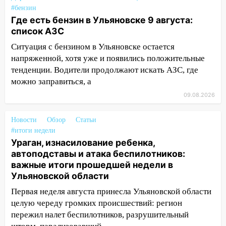
движение трамваев в Ульяновске
#бензин
Где есть бензин в Ульяновске 9 августа:
09:15
Ураган, изнасилование ребенка,
список АЗС
автоподставы и атака беспилотников:
важные итоги прошедшей недели в
Ситуация с бензином в Ульяновске остается
Ульяновской области
напряженной, хотя уже и появились положительные
тенденции. Водители продолжают искать АЗС, где
08:20
В Ульяновске восстановили
можно заправиться, а
трамвайную и троллейбусную
инфраструктуру после шторма
09.08.2026
08:19
Внимание! В Цильнинском районе
Новости
Обзор
Статьи
пропал 67-летний мужчина
#итоги недели
Ураган, изнасилование ребенка,
08:11
На Ульяновск снова надвигается
автоподставы и атака беспилотников:
непогода
важные итоги прошедшей недели в
07:30
Евро-3 вместо Евро-5: что
Ульяновской области
означают классы бензина и можно ли
Первая неделя августа принесла Ульяновской области
заливать «старое» топливо в
целую череду громких происшествий: регион
современные автомобили
пережил налет беспилотников, разрушительный