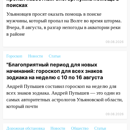
поисках
августа
Ульяновцев просят оказать помощь в поиске
13:00
На проспекте Тюленева в
мужчины, который пропал на Волге во время шторма.
Ульяновске образовалось «море»
Вчера, 8 августа, в разгар непогоды в акватории реки
12:57
В Ульяновской области ожидается
в районе
крупный град
09.08.2026
12:11
Где есть бензин в Ульяновске 9
Гороскоп
Новости
Статьи
августа: список АЗС
"Благоприятный период для новых
11:55
Соцсети: светофор упал на
начинаний: гороскоп для всех знаков
машину во время сильного ливня в
зодиака на неделю с 10 по 16 августа
Ульяновске
Андрей Пупышев составил гороскоп на неделю для
11:00
В Ульяновской области люди в
всех знаков зодиака. Андрей Пупышев — это один из
СНТ сидят без света
самых авторитетных астрологов Ульяновской области,
который почти
10:13
Прокуратура подвела итоги
недели в Ульяновской области
09.08.2026
09:18
Из-за ливня заблокировано
Дорожная обстановка
Новости
Общество
Статьи