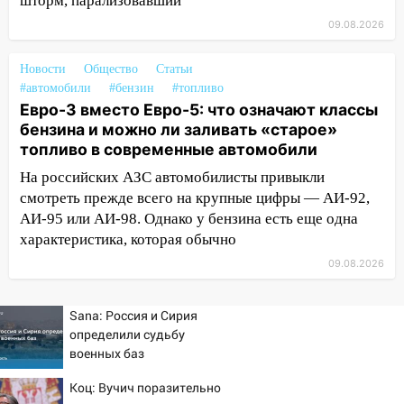
06:30
шторм, парализовавший
Какая погода будет в Ульяновской
области днем 9 августа
09.08.2026
05:05
День, когда всё может
Новости
Общество
Статьи
измениться: гороскоп на 9 августа —
#автомобили
#бензин
#топливо
три знака получат шанс, который нельзя
Евро-3 вместо Евро-5: что означают классы
упустить
бензина и можно ли заливать «старое»
08.08.2026
топливо в современные автомобили
20:10
Во время урагана в Ульяновске на
На российских АЗС автомобилисты привыкли
Волге перевернулась лодка
смотреть прежде всего на крупные цифры — АИ-92,
АИ-95 или АИ-98. Однако у бензина есть еще одна
19:55
В Ульяновске упавшее дерево
характеристика, которая обычно
заблокировало в машине двух женщин
09.08.2026
17:15
В Ульяновской области
ремонтируют девять мостов: один уже
готов, ещё два — почти завершены
Sana: Россия и Сирия
определили судьбу
17:00
«Ульяновскалипсис»: последствия
военных баз
урагана 8 августа
Коц: Вучич поразительно
16:38
Прогноз погоды в Ульяновской