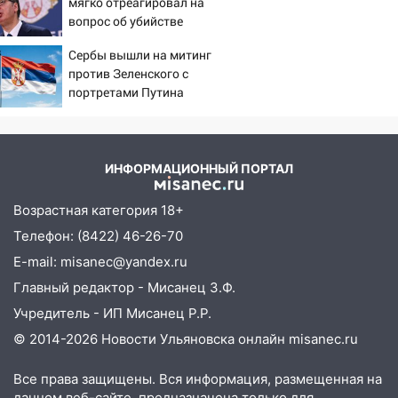
мягко отреагировал на
области на 9 августа
вопрос об убийстве
русских
16:34
Из-за мощной непогоды в
Сербы вышли на митинг
Ульяновске отменили фестиваль «Наше
против Зеленского с
время»
портретами Путина
16:17
Мелекесский район первым в
Ульяновской области намолотил более
100 тысяч тонн зерна
ИНФОРМАЦИОННЫЙ ПОРТАЛ
15:17
В колледжи и техникумы
Возрастная категория 18+
Ульяновской области подали более 10
тысяч заявлений
Телефон: (8422) 46-26-70
E-mail: misanec@yandex.ru
15:04
Фоторепортаж с улиц Ульяновска
после шторма: поваленные деревья и
Главный редактор - Мисанец З.Ф.
затопленные улицы
Учредитель - ИП Мисанец Р.Р.
14:28
Ураган вырвал остановку на улице
© 2014-2026 Новости Ульяновска онлайн
misanec.ru
Деева в Заволжье
Все права защищены. Вся информация, размещенная на
14:26
Жители Ульяновска сами
данном веб-сайте, предназначена только для