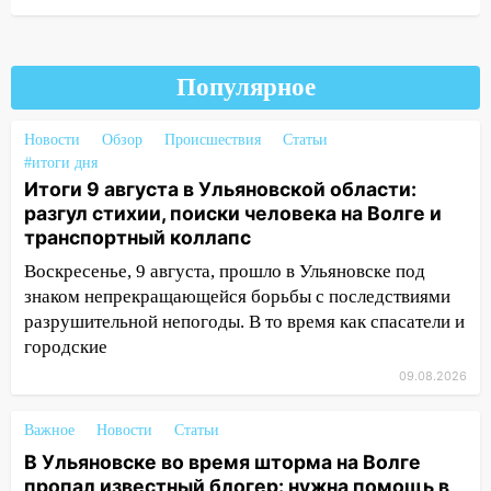
Ульяновской области
16:00
В Ульяновске во время шторма на
Волге пропал известный блогер: нужна
Популярное
помощь в поисках
15:28
Соцсети: на «Ауди» упало дерево
Новости
Обзор
Происшествия
Статьи
в Новом городе
#итоги дня
Итоги 9 августа в Ульяновской области:
15:12
В Ульяновске выгорела кухня в
разгул стихии, поиски человека на Волге и
многоэтажке
транспортный коллапс
14:18
Гинеколог рассказала о том, с
Воскресенье, 9 августа, прошло в Ульяновске под
какими сложностями сталкиваются
знаком непрекращающейся борьбы с последствиями
молодые мамы
разрушительной непогоды. В то время как спасатели и
городские
13:02
Соцсети: на улице Розы
Люксембург дерево упало на
09.08.2026
автомобиль
Важное
Новости
Статьи
13:00
«Благоприятный период для
В Ульяновске во время шторма на Волге
новых начинаний: гороскоп для всех
пропал известный блогер: нужна помощь в
знаков зодиака на неделю с 10 по 16