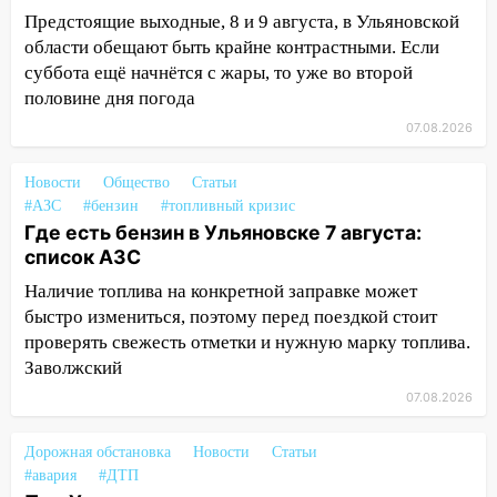
15:34
После вмешательства
Предстоящие выходные, 8 и 9 августа, в Ульяновской
прокуратуры в селах Ульяновской
области обещают быть крайне контрастными. Если
области привели в порядок детские
суббота ещё начнётся с жары, то уже во второй
площадки
половине дня погода
15:27
Прокуратура проверяет
07.08.2026
капремонт школы в селе Кивать
Новости
Общество
Статьи
15:08
В Кузоватово после прокурорской
#АЗС
#бензин
#топливный кризис
проверки обновили разметку на
Где есть бензин в Ульяновске 7 августа:
пешеходных переходах
список АЗС
14:40
На проспекте Гая в Ульяновске
Наличие топлива на конкретной заправке может
запретили остановку автомобилей на
быстро измениться, поэтому перед поездкой стоит
50-метровом участке
проверять свежесть отметки и нужную марку топлива.
Заволжский
14:22
В Новом городе 8 августа пройдет
большой фестиваль «Наше время» с
07.08.2026
мотофристайлом и концертом
«Мураками»
Дорожная обстановка
Новости
Статьи
#авария
#ДТП
14:04
Жару смоет ливнями: прогноз