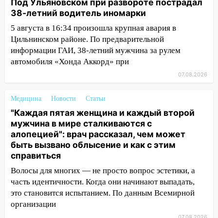
Под Ульяновском при развороте пострадал
погоды в Ульяновской области на
38-летний водитель иномарки
выходные 8-9 августа
5 августа в 16:34 произошла крупная авария в
13:30
В Ульяновске транспортные
Цильнинском районе. По предварительной
полицейские проведут акцию «Час
информации ГАИ, 38-летний мужчина за рулем
пассажира»
автомобиля «Хонда Аккорд» при
13:20
В Ульяновске за один день
07.08.2026
обокрали женщину на пляже и
подростка в сквере
Медицина
Новости
Статьи
13:01
"Каждая пятая женщина и каждый второй
В Димитровграде мужчина
мужчина в мире сталкиваются с
выбросил из машины страйкбольную
алопецией": врач рассказал, чем может
гранату: его задержали
быть вызвано облысение и как с этим
12:34
На Ульяновскую область
справиться
надвигается сильнейшая непогода: град
Волосы для многих — не просто вопрос эстетики, а
и шквал до 27 м/с
часть идентичности. Когда они начинают выпадать,
12:31
Ульяновец хотел купить иномарку
это становится испытанием. По данным Всемирной
из Европы и потерял 760 тысяч рублей
организации
07.08.2026