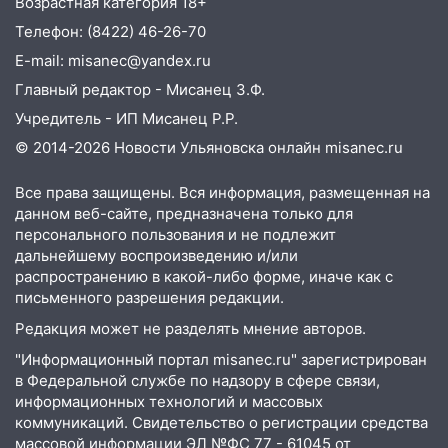
Возрастная категория 18+
Бога в СИЗО
Телефон: (8422) 46-26-70
09:35
В Ульяновске директора фирмы
E-mail: misanec@yandex.ru
будут судить за неуплату налогов на 48
Главный редактор - Мисанец З.Ф.
млн рублей
Учредитель - ИП Мисанец Р.Р.
08:22
Подросток на питбайке сбил
© 2014-2026 Новости Ульяновска онлайн
misanec.ru
велосипедистку: пострадали двое
07:20
Жара возвращается: ожидается
Все права защищены. Вся информация, размещенная на
знойный и сухой четверг
данном веб-сайте, предназначена только для
персонального пользования и не подлежит
06:00
Под Ульяновском при развороте
дальнейшему воспроизведению и/или
пострадал 38-летний водитель
распространению в какой-либо форме, иначе как с
иномарки
письменного разрешения редакции.
Редакция может не разделять мнение авторов.
05:00
«Каждая пятая женщина и каждый
второй мужчина в мире сталкиваются с
"Информационный портал misanec.ru" зарегистрирован
алопецией»: врач рассказал, чем может
в Федеральной службе по надзору в сфере связи,
быть вызвано облысение и как с этим
информационных технологий и массовых
справиться
коммуникаций. Свидетельство о регистрации средства
массовой информации ЭЛ №ФС 77 - 61045 от