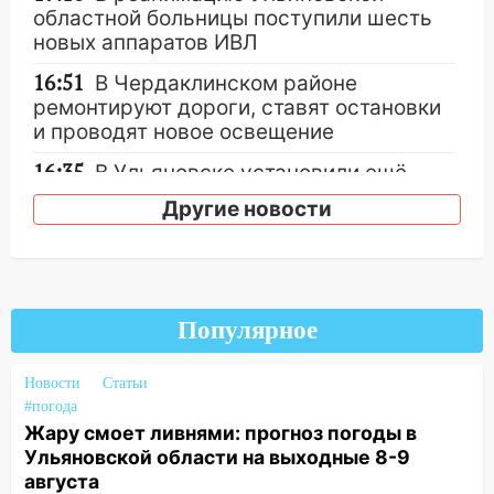
областной больницы поступили шесть
новых аппаратов ИВЛ
16:51
В Чердаклинском районе
ремонтируют дороги, ставят остановки
и проводят новое освещение
16:35
В Ульяновске установили ещё
девять бункеров для крупногабаритного
Другие новости
мусора
16:26
В Ульяновске бесплатно покажут
матч «Волги» под открытым небом
16:12
В Ульяновском госуниверситете
Популярное
разработают отечественный прибор для
цифровой ПЦР
Новости
Статьи
#погода
15:47
Ульяновцы могут вернуть деньги
Жару смоет ливнями: прогноз погоды в
за абонементы закрывшегося фитнес-
Ульяновской области на выходные 8-9
клуба «Рекорд-Fitness»
августа