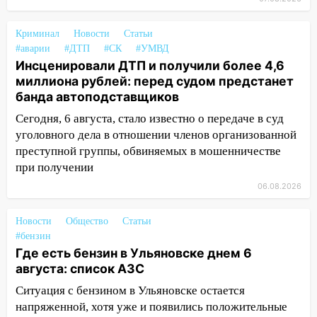
12:20
В Чердаклинском районе
столкнулись «Лада» и Chevrolet:
пострадал 14-летний подросток
Криминал
Новости
Статьи
#аварии
#ДТП
#СК
#УМВД
12:00
Где есть бензин в Ульяновске 7
Инсценировали ДТП и получили более 4,6
августа: список АЗС
миллиона рублей: перед судом предстанет
банда автоподставщиков
11:50
Заснул рядом с ребёнком и
случайно задушил его: суд вынес
Сегодня, 6 августа, стало известно о передаче в суд
приговор
уголовного дела в отношении членов организованной
преступной группы, обвиняемых в мошенничестве
11:38
В Ленинском районе пожар
при получении
полностью уничтожил дачный дом и
06.08.2026
сарай
11:38
В Госдуме предложили отменить
Новости
Общество
Статьи
ЕГЭ с 2027 года
#бензин
Где есть бензин в Ульяновске днем 6
11:25
В Ульяновске ИИ будет выявлять
августа: список АЗС
нарушителей на контейнерных
площадках
Ситуация с бензином в Ульяновске остается
напряженной, хотя уже и появились положительные
11:20
Ульяновская шахматистка