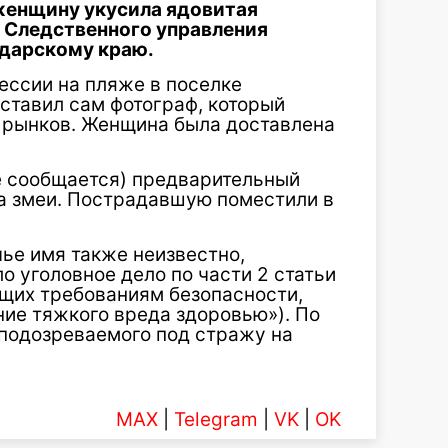
женщину укусила ядовитая
е Следственного управления
одарскому краю.
ессии на пляже в поселке
тавил сам фотограф, который
х рынков. Женщина была доставлена
е сообщается) предварительный
са змеи. Пострадавшую поместили в
чье имя также неизвестно,
 уголовное дело по части 2 статьи
ющих требованиям безопасности,
ие тяжкого вреда здоровью»). По
 подозреваемого под стражу на
MAX
|
Telegram
|
VK
|
OK