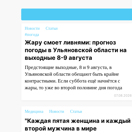
Федерации
19:30
Ульяновцев приглашают
поддержать «Симбирскую
чебурашку» на фестивале
Новости
Статьи
«ФормАРТ»
#погода
18:11
Ульяновская область
Жару смоет ливнями: прогноз
стала пилотным регионом
погоды в Ульяновской области на
проекта «Культурное
выходные 8-9 августа
долголетие»
Предстоящие выходные, 8 и 9 августа, в
17:16
В реанимацию
Ульяновской области обещают быть крайне
Ульяновской областной
контрастными. Если суббота ещё начнётся с
больницы поступили шесть
жары, то уже во второй половине дня погода
новых аппаратов ИВЛ
07.08.2026
16:51
В Чердаклинском районе
ремонтируют дороги, ставят
Медицина
Новости
Статьи
остановки и проводят новое
"Каждая пятая женщина и каждый
освещение
второй мужчина в мире