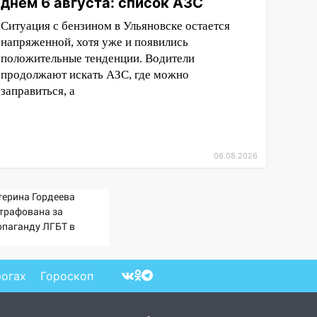
днем 6 августа: список АЗС
Ситуация с бензином в Ульяновске остается
напряженной, хотя уже и появились
положительные тенденции. Водители
продолжают искать АЗС, где можно
заправиться, а
06.08.2026
терина Гордеева
трафована за
опаганду ЛГБТ в
ернете - Новости на
ти.ru
рогах
Гороскоп