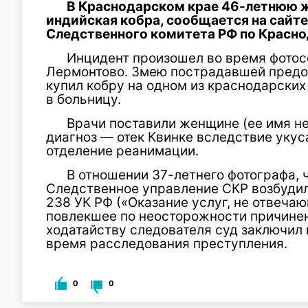
В Краснодарском крае 46-летнюю 
индийская кобра, сообщается на сайт
Следственного комитета РФ по Красн
Инцидент произошел во время фотос
Лермонтово. Змею пострадавшей предос
купил кобру на одном из краснодарски
в больницу.
Врачи поставили женщине (ее имя н
диагноз — отек Квинке вследствие уку
отделение реанимации.
В отношении 37-летнего фотографа, 
Следственное управление СКР возбудило
238 УК РФ («Оказание услуг, не отвеча
повлекшее по неосторожности причинен
ходатайству следователя суд заключил
время расследования преступления.
0
0