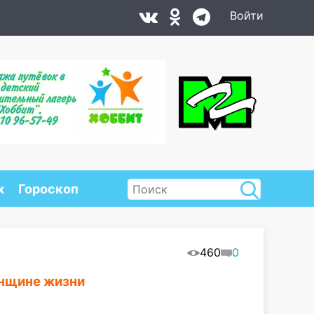
Войти
х
Гороскоп
460
0
енщине жизни