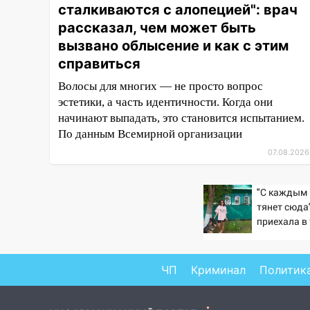
16:35
В Ульяновске установили
сталкиваются с алопецией": врач
ещё девять бункеров для
рассказал, чем может быть
крупногабаритного мусора
вызвано облысение и как с этим
16:26
В Ульяновске бесплатно
справиться
покажут матч «Волги» под
Волосы для многих — не просто вопрос
открытым небом
эстетики, а часть идентичности. Когда они
16:12
В Ульяновском
начинают выпадать, это становится испытанием.
госуниверситете разработают
По данным Всемирной организации
отечественный прибор для
07.08.2026
цифровой ПЦР
15:47
Ульяновцы могут
"С каждым 
вернуть деньги за абонементы
тянет сюда"
закрывшегося фитнес-клуба
приехала в
«Рекорд-Fitness»
деревню, г
детство 07
15:34
После вмешательства
Новости
ЧП
Криминал
Политик
прокуратуры в селах
Ульяновской области привели
в порядок детские площадки