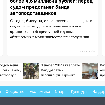
более 4,6 миллиона рублей: перед
судом предстанет банда
автоподставщиков
Сегодня, 6 августа, стало известно о передаче в
суд уголовного дела в отношении членов
организованной преступной группы,
обвиняемых в мошенничестве при получении
06.08.2026
годом меня
“Генерал 200” в квадрате.
Ка
: певица Алсу
Как Драпатый
ош
 татарскую
переплюнул Сырского
пр
де прошло ее
инт
/08/2026 –
Вес
а
Общество
Экономика
Спорт
Культура
На до