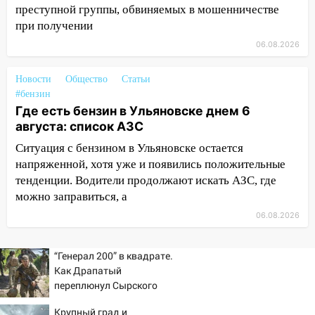
августа: список АЗС
преступной группы, обвиняемых в мошенничестве
при получении
11:50
Заснул рядом с ребёнком и
случайно задушил его: суд вынес
06.08.2026
приговор
Новости
Общество
Статьи
11:38
В Ленинском районе пожар
#бензин
полностью уничтожил дачный дом и
Где есть бензин в Ульяновске днем 6
сарай
августа: список АЗС
11:38
В Госдуме предложили отменить
Ситуация с бензином в Ульяновске остается
ЕГЭ с 2027 года
напряженной, хотя уже и появились положительные
тенденции. Водители продолжают искать АЗС, где
11:25
В Ульяновске ИИ будет выявлять
можно заправиться, а
нарушителей на контейнерных
площадках
06.08.2026
11:20
Ульяновская шахматистка
“Генерал 200” в квадрате.
Валерия Клейменова выиграла два
Как Драпатый
золота в составе сборной мира
переплюнул Сырского
11:16
В Ульяновске открыли памятную
Крупный град и