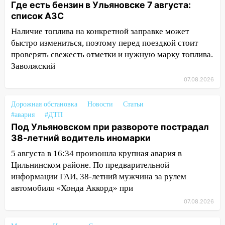
Где есть бензин в Ульяновске 7 августа:
15:27
Прокуратура проверяет
список АЗС
капремонт школы в селе Кивать
Наличие топлива на конкретной заправке может
15:08
В Кузоватово после прокурорской
быстро измениться, поэтому перед поездкой стоит
проверки обновили разметку на
проверять свежесть отметки и нужную марку топлива.
пешеходных переходах
Заволжский
14:40
На проспекте Гая в Ульяновске
07.08.2026
запретили остановку автомобилей на
50-метровом участке
Дорожная обстановка
Новости
Статьи
#авария
#ДТП
14:22
В Новом городе 8 августа пройдет
Под Ульяновском при развороте пострадал
большой фестиваль «Наше время» с
38-летний водитель иномарки
мотофристайлом и концертом
«Мураками»
5 августа в 16:34 произошла крупная авария в
Цильнинском районе. По предварительной
14:04
Жару смоет ливнями: прогноз
информации ГАИ, 38-летний мужчина за рулем
погоды в Ульяновской области на
автомобиля «Хонда Аккорд» при
выходные 8-9 августа
07.08.2026
13:30
В Ульяновске транспортные
полицейские проведут акцию «Час