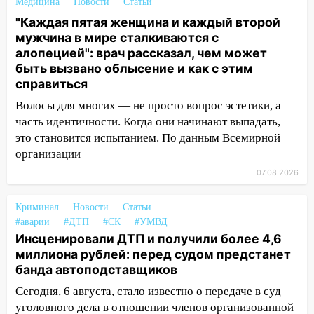
Медицина
Новости
Статьи
пассажира»
"Каждая пятая женщина и каждый второй
13:20
В Ульяновске за один день
мужчина в мире сталкиваются с
обокрали женщину на пляже и
алопецией": врач рассказал, чем может
подростка в сквере
быть вызвано облысение и как с этим
справиться
13:01
В Димитровграде мужчина
Волосы для многих — не просто вопрос эстетики, а
выбросил из машины страйкбольную
часть идентичности. Когда они начинают выпадать,
гранату: его задержали
это становится испытанием. По данным Всемирной
12:34
На Ульяновскую область
организации
надвигается сильнейшая непогода: град
07.08.2026
и шквал до 27 м/с
12:31
Ульяновец хотел купить иномарку
Криминал
Новости
Статьи
из Европы и потерял 760 тысяч рублей
#аварии
#ДТП
#СК
#УМВД
Инсценировали ДТП и получили более 4,6
12:20
В Чердаклинском районе
миллиона рублей: перед судом предстанет
столкнулись «Лада» и Chevrolet:
банда автоподставщиков
пострадал 14-летний подросток
Сегодня, 6 августа, стало известно о передаче в суд
12:00
Где есть бензин в Ульяновске 7
уголовного дела в отношении членов организованной