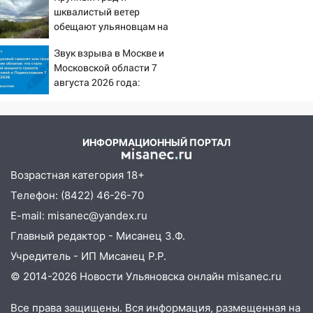
доску декабристу Кондратию Рылееву
шквалистый ветер
10:40
обещают ульяновцам на
В Ульяновске спасатели ночью
выходные
нашли потерявшегося в заброшенных
Звук взрыва в Москве и
садах 79-летнего мужчину
Московской области 7
10:26
августа 2026 года:
На нескольких улицах Ульяновска
Причины, источник,
временно отключили холодную воду
откуда был громкий
10:14
В Ульяновске двоих участников
хлопок
коррупционной схемы при ЦГКБ
ИНФОРМАЦИОННЫЙ ПОРТАЛ
отправили в колонию на 7 и 8 лет
Возрастная категория 18+
09:52
Ночью беспилотники сбили над
Телефон: (8422) 46-26-70
соседними Татарстаном и Саратовской
областью
E-mail: misanec@yandex.ru
Главный редактор - Мисанец З.Ф.
09:41
Диана Шурыгина уверовала в
Бога в СИЗО
Учредитель - ИП Мисанец Р.Р.
© 2014-2026 Новости Ульяновска онлайн
misanec.ru
09:35
В Ульяновске директора фирмы
будут судить за неуплату налогов на 48
Все права защищены. Вся информация, размещенная на
млн рублей