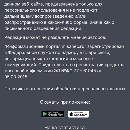
данном веб-сайте, предназначена только для
08:22
Подросток на питбайке сбил
персонального пользования и не подлежит
велосипедистку: пострадали двое
дальнейшему воспроизведению и/или
распространению в какой-либо форме, иначе как с
07:20
Жара возвращается: ожидается
письменного разрешения редакции.
знойный и сухой четверг
Редакция может не разделять мнение авторов.
06:00
Под Ульяновском при развороте
"Информационный портал misanec.ru" зарегистрирован
пострадал 38-летний водитель
в Федеральной службе по надзору в сфере связи,
иномарки
информационных технологий и массовых
коммуникаций. Свидетельство о регистрации средства
05:00
«Каждая пятая женщина и каждый
массовой информации ЭЛ №ФС 77 - 61045 от
второй мужчина в мире сталкиваются с
05.03.2015
алопецией»: врач рассказал, чем может
быть вызвано облысение и как с этим
Политика в отношении обработки персональных данных
справиться
Скачать приложение:
03:30
Гороскоп на 7 августа: пятница
принесет прилив творческой энергии и
отличные шансы исправить старые
ошибки
Наша статистика: