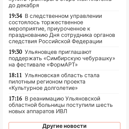
до декабря
19:34
В следственном управлении
состоялось торжественное
мероприятие, приуроченное к
празднованию Дня сотрудника органов
следствия Российской Федерации
19:30
Ульяновцев приглашают
поддержать «Симбирскую чебурашку»
на фестивале «ФормАРТ»
18:11
Ульяновская область стала
пилотным регионом проекта
«Культурное долголетие»
17:16
В реанимацию Ульяновской
областной больницы поступили шесть
новых аппаратов ИВЛ
16:51
В Чердаклинском районе
Другие новости
ремонтируют дороги, ставят остановки