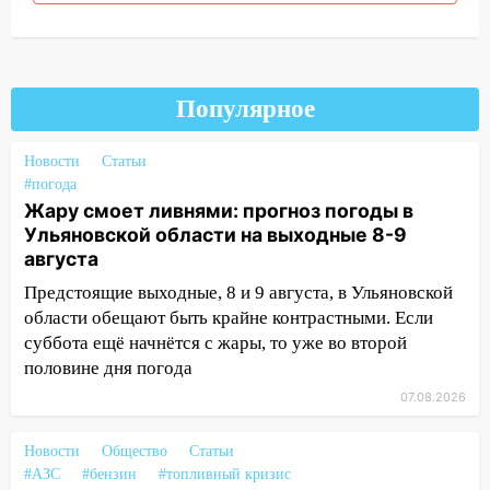
и проводят новое освещение
16:35
В Ульяновске установили ещё
девять бункеров для крупногабаритного
Популярное
мусора
16:26
В Ульяновске бесплатно покажут
Новости
Статьи
матч «Волги» под открытым небом
#погода
Жару смоет ливнями: прогноз погоды в
16:12
В Ульяновском госуниверситете
Ульяновской области на выходные 8-9
разработают отечественный прибор для
августа
цифровой ПЦР
Предстоящие выходные, 8 и 9 августа, в Ульяновской
15:47
Ульяновцы могут вернуть деньги
области обещают быть крайне контрастными. Если
за абонементы закрывшегося фитнес-
суббота ещё начнётся с жары, то уже во второй
клуба «Рекорд-Fitness»
половине дня погода
15:34
После вмешательства
07.08.2026
прокуратуры в селах Ульяновской
области привели в порядок детские
Новости
Общество
Статьи
площадки
#АЗС
#бензин
#топливный кризис