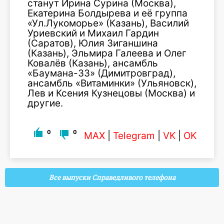
станут Ирина Сурина (Москва),
Екатерина Болдырева и её группа
«Ул.Лукоморье» (Казань), Василий
Уриевский и Михаил Гардин
(Саратов), Юлия Зиганшина
(Казань), Эльмира Галеева и Олег
Ковалёв (Казань), ансамбль
«Баумана-33» (Димитровград),
ансамбль «Витаминки» (Ульяновск),
Лев и Ксения Кузнецовы (Москва) и
другие.
0
0
MAX
|
Telegram
|
VK
|
OK
Все выпуски Справедливого телефона