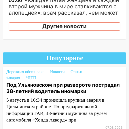
05:00
«Каждая пятая женщина и каждый
второй мужчина в мире сталкиваются с
алопецией»: врач рассказал, чем может
быть вызвано облысение и как с этим
справиться
Другие новости
03:30
Гороскоп на 7 августа: пятница
принесет прилив творческой энергии и
отличные шансы исправить старые
ошибки
Популярное
06.08.2026
23:20
Прогноз погоды на 7 августа в
Дорожная обстановка
Новости
Статьи
#авария
Ульяновской области
#ДТП
Под Ульяновском при развороте пострадал
20:04
Ульяновцев приглашают на забег,
38-летний водитель иномарки
посвящённый Дню воздушного флота
5 августа в 16:34 произошла крупная авария в
России
Цильнинском районе. По предварительной
19:12
В Ульяновской области
информации ГАИ, 38-летний мужчина за рулем
руководителя частной компании
автомобиля «Хонда Аккорд» при
наказали за сокрытие прошлого своего
07.08.2026