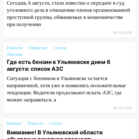
15:47
На улице Радищева сбили
Сегодня, 6 августа, стало известно о передаче в суд
курьера: крупная авария в Ульяновске
уголовного дела в отношении членов организованной
преступной группы, обвиняемых в мошенничестве
15:15
Проводил до квартиры и ограбил:
при получении
новый кавалер женщины оказался
рецидивистом
06.08.2026
14:26
В Ульяновске ограничат движение
Новости
Общество
Статьи
по улице Ефремова
#бензин
Где есть бензин в Ульяновске днем 6
14:23
67% ульяновцев готовы
августа: список АЗС
передумать увольняться, если им
повысят зарплату
Ситуация с бензином в Ульяновске остается
напряженной, хотя уже и появились положительные
14:01
Инсценировали ДТП и получили
тенденции. Водители продолжают искать АЗС, где
более 4,6 миллиона рублей: перед
можно заправиться, а
судом предстанет банда
автоподставщиков
06.08.2026
13:36
В Инзе произошел крупный пожар
Важное
Новости
Статьи
13:00
В суде защитили репутацию
Внимание! В Ульяновской области
мужчины, которого необоснованно