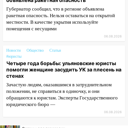
объявлена ракетная опасность
обвиняли в жестоком обращении с
Губернатор сообщил, что в регионе объявлена
животными
ракетная опасность. Нельзя оставаться на открытой
12:28
местности. В качестве укрытия используйте
Миллион на «льготниках»: в
Ульяновской области перевозчик
помещения с несущими
провернул хитрую схему с чужими
06.08.2026
проездными
Новости
Общество
Статьи
12:10
Ульяновский алиментщик накопил
#юристы
120 тысяч долга
Четыре года борьбы: ульяновские юристы
11:49
Снят режим «Ракетная
помогли женщине засудить УК за плесень на
опасность» на территории Ульяновской
стенах
области
Зачастую людям, оказавшимся в затруднительном
положении, не справиться в одиночку, и они
11:30
Кабмин РФ разрешил до 1 июля
обращаются к юристам. Эксперты Государственного
2027 года импорт, выпуск и обращение
бензина Евро 2, Евро 3, Евро 4
юридического бюро —
06.08.2026
11:12
Соцсети: на Рябикова автомобиль
врезался в забор