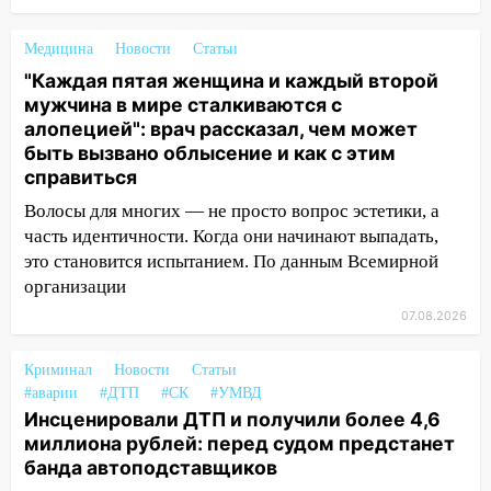
сотрудник
18:02
В Ульяновск едут звезды
Медицина
Новости
Статьи
баскетбола!
"Каждая пятая женщина и каждый второй
мужчина в мире сталкиваются с
17:08
Ульяновский областной суд
алопецией": врач рассказал, чем может
оставил в силе приговор руководству
быть вызвано облысение и как с этим
«УльяновскФармации» за махинации на
справиться
3,2 млн рублей
Волосы для многих — не просто вопрос эстетики, а
16:09
Ветераны легкой атлетики из
часть идентичности. Когда они начинают выпадать,
Ульяновска успешно выступили на
это становится испытанием. По данным Всемирной
Чемпионате России
организации
16:02
В Ульяновской области убрали
07.08.2026
более 28% площадей зерновых и
зернобобовых культур
Криминал
Новости
Статьи
#аварии
#ДТП
#СК
#УМВД
15:51
Бросила кирпич в жену брата: в
Инсценировали ДТП и получили более 4,6
Ульяновской области завели дело на
миллиона рублей: перед судом предстанет
агрессивную женщину
банда автоподставщиков