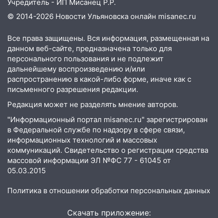
Учредитель - ИП Мисанец Р.Р.
06:00
Четыре года борьбы: ульяновские
© 2014-2026 Новости Ульяновска онлайн
misanec.ru
юристы помогли женщине засудить УК
за плесень на стенах
Все права защищены. Вся информация, размещенная на
данном веб-сайте, предназначена только для
05:00
Кому 6 августа звезды сулят
персонального пользования и не подлежит
прибыль, а кому — испытания на
дальнейшему воспроизведению и/или
прочность
распространению в какой-либо форме, иначе как с
05.08.2026
письменного разрешения редакции.
22:58
Соцсети: на проспекте Тюленева
Редакция может не разделять мнение авторов.
ДТП с мотоциклистом
"Информационный портал misanec.ru" зарегистрирован
20:22
в Федеральной службе по надзору в сфере связи,
Мошенники обманули 92-летнюю
информационных технологий и массовых
жительницу Ульяновской области
коммуникаций. Свидетельство о регистрации средства
19:14
Житель Ульяновской области
массовой информации ЭЛ №ФС 77 - 61045 от
подвез троих незнакомцев на трассе и
05.03.2015
заработал уголовное дело
Политика в отношении обработки персональных данных
18:14
Прогноз погоды на 6 августа в
Ульяновской области
Скачать приложение: