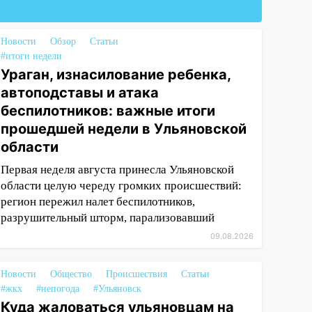
Новости
Обзор
Статьи
#итоги недели
Ураган, изнасилование ребенка,
автоподставы и атака
беспилотников: важные итоги
прошедшей недели в Ульяновской
области
Первая неделя августа принесла Ульяновской
области целую череду громких происшествий:
регион пережил налет беспилотников,
разрушительный шторм, парализовавший
09.08.2026
Новости
Общество
Происшествия
Статьи
#жкх
#непогода
#Ульяновск
Куда жаловаться ульяновцам на