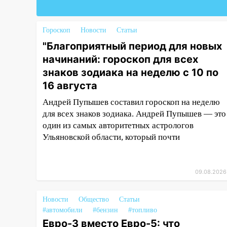
Люксембург дерево упало на
автомобиль
Гороскоп
Новости
Статьи
13:00
«Благоприятный период
"Благоприятный период для новых
для новых начинаний: гороскоп
для всех знаков зодиака на
начинаний: гороскоп для всех
неделю с 10 по 16 августа
знаков зодиака на неделю с 10 по
16 августа
13:00
На проспекте Тюленева в
Ульяновске образовалось
Андрей Пупышев составил гороскоп на неделю
«море»
для всех знаков зодиака. Андрей Пупышев — это
один из самых авторитетных астрологов
12:57
В Ульяновской области
Ульяновской области, который почти
ожидается крупный град
12:11
Где есть бензин в
Ульяновске 9 августа: список
09.08.2026
АЗС
11:55
Соцсети: светофор упал
Новости
Общество
Статьи
на машину во время сильного
#автомобили
#бензин
#топливо
ливня в Ульяновске
Евро-3 вместо Евро-5: что