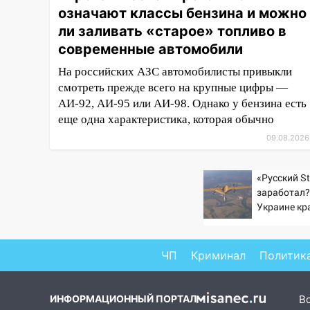
означают классы бензина и можно
11:00
В Ульяновской области
ли заливать «старое» топливо в
люди в СНТ сидят без света
современные автомобили
10:13
Прокуратура подвела
На российских АЗС автомобилисты привыкли
итоги недели в Ульяновской
смотреть прежде всего на крупные цифры —
области
АИ-92, АИ-95 или АИ-98. Однако у бензина есть
09:18
Из-за ливня
еще одна характеристика, которая обычно
заблокировано движение
09.08.2026
трамваев в Ульяновске
09:15
Ураган, изнасилование
«Русский St
ребенка, автоподставы и атака
заработал?
беспилотников: важные итоги
Украине кр
прошедшей недели в
увеличилас
Ульяновской области
попаданий 
ВСУ
ЧП
Криминал
Политик
08:20
В Ульяновске
восстановили трамвайную и
троллейбусную
ИНФОРМАЦИОННЫЙ ПОРТАЛ
В
инфраструктуру после шторма.