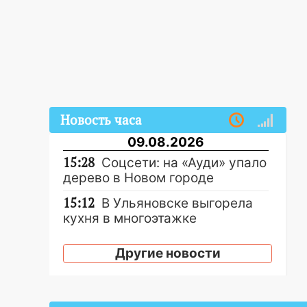
Новость часа
09.08.2026
15:28
Соцсети: на «Ауди» упало
дерево в Новом городе
15:12
В Ульяновске выгорела
кухня в многоэтажке
14:18
Гинеколог рассказала о
Другие новости
том, с какими сложностями
сталкиваются молодые мамы
13:02
Соцсети: на улице Розы