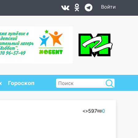
Войти
х
Гороскоп
597
0