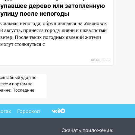
упавшее дерево или затопленную
улицу после непогоды
Сильная непогода, обрушившаяся на Ульяновск
8 августа, принесла городу ливни и шквалистый
ветер. После таких погодных явлений жители
могут столкнуться с
08.08.2026
сштабный удар по
ессе и портам на
раине: Последние
вости, подробности об
арах России 9 августа
26 года
рогах
Гороскоп
Скачать приложение: