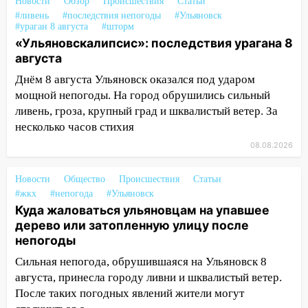
17:00
«Ульяновскалипсис»: последствия
Новости
Обзор
Происшествия
Статьи
урагана 8 августа
#ливень
#последствия непогоды
#Ульяновск
#ураган 8 августа
#шторм
16:38
Прогноз погоды в Ульяновской
«Ульяновскалипсис»: последствия урагана 8
области на 9 августа
августа
Днём 8 августа Ульяновск оказался под ударом
16:34
Из-за мощной непогоды в
мощной непогоды. На город обрушились сильный
Ульяновске отменили фестиваль «Наше
ливень, гроза, крупный град и шквалистый ветер. За
время»
несколько часов стихия
16:17
Мелекесский район первым в
08.08.2026
Ульяновской области намолотил более
100 тысяч тонн зерна
Новости
Общество
Происшествия
Статьи
15:17
В колледжи и техникумы
#жкх
#непогода
#Ульяновск
Ульяновской области подали более 10
Куда жаловаться ульяновцам на упавшее
тысяч заявлений
дерево или затопленную улицу после
непогоды
15:04
Фоторепортаж с улиц Ульяновска
Сильная непогода, обрушившаяся на Ульяновск 8
после шторма: поваленные деревья и
августа, принесла городу ливни и шквалистый ветер.
затопленные улицы
После таких погодных явлений жители могут
14:28
Ураган вырвал остановку на улице