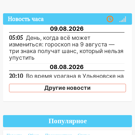
Новость часа
09.08.2026
05:05
День, когда всё может
измениться: гороскоп на 9 августа —
три знака получат шанс, который нельзя
упустить
08.08.2026
20:10
Во время урагана в Ульяновске на
Волге перевернулась лодка
Другие новости
19:55
В Ульяновске упавшее дерево
заблокировало в машине двух женщин
17:15
В Ульяновской области
ремонтируют девять мостов: один уже
Популярное
готов, ещё два — почти завершены