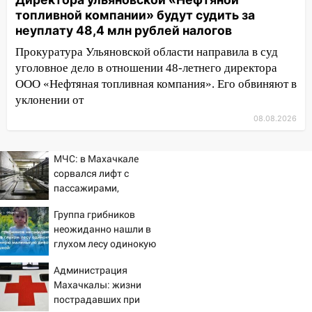
сохранятся 9 августа
топливной компании» будут судить за
13:15
неуплату 48,4 млн рублей налогов
Трижды «брал в долг» без спроса:
житель Вешкаймского района похитил у
Прокуратура Ульяновской области направила в суд
знакомого 191 тысячу рублей
уголовное дело в отношении 48-летнего директора
ООО «Нефтяная топливная компания». Его обвиняют в
13:14
Ураган оторвал светофор на
уклонении от
проспекте Филатова в Ульяновске
08.08.2026
13:12
Дерево пробило крышу дома на
Новгородской в Ульяновске и рухнуло
на электрощит
МЧС: в Махачкале
сорвался лифт с
13:10
В Заволжском районе дерево
пассажирами,
упало во дворе
пострадали четыре
Группа грибников
человека
13:08
Ураган ударил по Ульяновску:
неожиданно нашли в
сорванные крыши, поваленные деревья,
глухом лесу одинокую
затопленные улицы и остановившиеся
испуганную маленькую
Администрация
трамваи
девочку с игрушкой
Махачкалы: жизни
12:17
Ульяновск накрыл крупный град:
пострадавших при