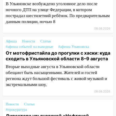
как устраняют последствия мощного
В Ульяновске возбуждено уголовное дело после
шторма
ночного ДТП на улице Федерации, в котором
пострадал шестилетний ребёнок. По предварительным
13:49
Стихия продолжает крушить
данным полиции, ночью 8
Ульяновск: дерево рухнуло на дом на
08.08.2026
Орджоникидзе
13:47
На Нижней Террасе мощным
Афиша
Новости
Статьи
ветром вырвало дерево с корнем
#афиша событий на выходные
#афиша Ульяновска
От мотофристайла до прогулки с хаски: куда
13:46
Сильный ветер сорвал крышу с
сходить в Ульяновской области 8–9 августа
СТО на проспекте Созидателей
Вторые выходные августа в Ульяновской области
13:35
Непогода продолжает бить по
обещают быть насыщенными. Жителей и гостей
транспорту: в Ульяновске трамвай
региона ждут большой фестиваль с живой музыкой и
сошёл с рельсов
экстремальными шоу,
13:22
Упавшие деревья перекрыли
08.08.2026
дороги в Ульяновске: фото
Новости
Статьи
13:17
Непогода в Ульяновске не
#прокуратура
закончится сегодня: сильные ливни
Директора ульяновской «Нефтяной