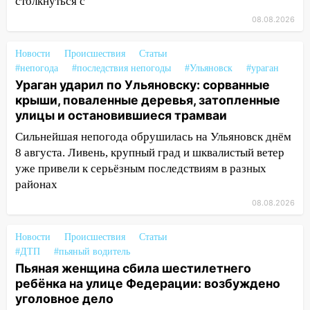
столкнуться с
Деева в Заволжье
08.08.2026
14:26
Жители Ульяновска сами
пытаются расчистить ливнёвки, не
Новости
Происшествия
Статьи
дождавшись коммунальщиков
#непогода
#последствия непогоды
#Ульяновск
#ураган
Ураган ударил по Ульяновску: сорванные
14:16
Шторм продолжает ломать город:
крыши, поваленные деревья, затопленные
на улице Любови Шевцовой рухнул
улицы и остановившиеся трамваи
светофор
Сильнейшая непогода обрушилась на Ульяновск днём
14:14
Студента из Ульяновска обманули
8 августа. Ливень, крупный град и шквалистый ветер
мошенники под видом преподавателя
уже привели к серьёзным последствиям в разных
районах
14:12
Куда жаловаться ульяновцам на
08.08.2026
упавшее дерево или затопленную улицу
после непогоды
Новости
Происшествия
Статьи
13:59
В Новом городе ураганным
#ДТП
#пьяный водитель
ветром сорвало опалубку со
Пьяная женщина сбила шестилетнего
строящегося дома
ребёнка на улице Федерации: возбуждено
уголовное дело
13:54
В мэрии Ульяновска рассказали,