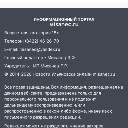
после ливня город снова уходит под
падении лифта ничто не
воду
угрожает
12:12
Прокуратура взяла на контроль
ИНФОРМАЦИОННЫЙ ПОРТАЛ
ДТП с шестилетним ребёнком на улице
Федерации
Возрастная категория 18+
12:01
Пьяная женщина сбила
Телефон: (8422) 46-26-70
шестилетнего ребёнка на улице
E-mail: misanec@yandex.ru
Федерации: возбуждено уголовное дело
Главный редактор - Мисанец З.Ф.
11:16
В Ульяновске ищут 37-летнего
Учредитель - ИП Мисанец Р.Р.
мужчину, пропавшего ещё 19 июля
© 2014-2026 Новости Ульяновска онлайн
misanec.ru
10:30
От мотофристайла до прогулки с
хаски: куда сходить в Ульяновской
Все права защищены. Вся информация, размещенная на
области 8–9 августа
данном веб-сайте, предназначена только для
персонального пользования и не подлежит
10:11
Директора ульяновской
дальнейшему воспроизведению и/или
«Нефтяной топливной компании» будут
распространению в какой-либо форме, иначе как с
судить за неуплату 48,4 млн рублей
письменного разрешения редакции.
налогов
Редакция может не разделять мнение авторов.