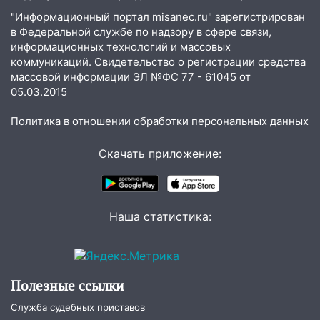
09:28
Дети на дорогах: пострадали
"Информационный портал misanec.ru" зарегистрирован
велосипедисты, мотоциклисты и
в Федеральной службе по надзору в сфере связи,
пешеходы. Обзор крупных аварий в
информационных технологий и массовых
Ульяновской области
коммуникаций. Свидетельство о регистрации средства
массовой информации ЭЛ №ФС 77 - 61045 от
08:30
Поджог со свечой, 16 сгоревших
05.03.2015
домов и выстрел за водку
Политика в отношении обработки персональных данных
07:50
Какая погоды будет днем 8
августа
Скачать приложение:
06:45
Императорский мост в
Ульяновске останется закрытым до
утра 10 августа
Наша статистика:
05:18
Судьба готовит сюрприз: гороскоп
на 8 августа — кому повезет с
деньгами, а кого ждет неожиданная
встреча
Полезные ссылки
04:47
В Ульяновской области объявили
Служба судебных приставов
ракетную опасность: звучат сирены