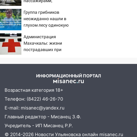
пассажирами,
хаски: куда сходить в Ульяновской
пострадали четыре
области 8–9 августа
Группа грибников
человека
10:11
неожиданно нашли в
Директора ульяновской
глухом лесу одинокую
«Нефтяной топливной компании» будут
испуганную маленькую
судить за неуплату 48,4 млн рублей
Администрация
девочку с игрушкой
налогов
Махачкалы: жизни
пострадавших при
09:28
Дети на дорогах: пострадали
падении лифта ничто не
велосипедисты, мотоциклисты и
угрожает
пешеходы. Обзор крупных аварий в
Ульяновской области
ИНФОРМАЦИОННЫЙ ПОРТАЛ
08:30
Поджог со свечой, 16 сгоревших
домов и выстрел за водку
Возрастная категория 18+
Телефон: (8422) 46-26-70
07:50
Какая погоды будет днем 8
августа
E-mail: misanec@yandex.ru
Главный редактор - Мисанец З.Ф.
06:45
Императорский мост в
Ульяновске останется закрытым до
Учредитель - ИП Мисанец Р.Р.
утра 10 августа
© 2014-2026 Новости Ульяновска онлайн
misanec.ru