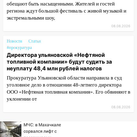
обещают быть насыщенными. Жителей и гостей
13:08
Ураган ударил по Ульяновску:
региона ждут большой фестиваль с живой музыкой и
сорванные крыши, поваленные деревья,
экстремальными шоу,
затопленные улицы и остановившиеся
08.08.2026
трамваи
12:17
Ульяновск накрыл крупный град:
Новости
Статьи
после ливня город снова уходит под
#прокуратура
воду
Директора ульяновской «Нефтяной
топливной компании» будут судить за
12:12
Прокуратура взяла на контроль
неуплату 48,4 млн рублей налогов
ДТП с шестилетним ребёнком на улице
Федерации
Прокуратура Ульяновской области направила в суд
уголовное дело в отношении 48-летнего директора
12:01
Пьяная женщина сбила
ООО «Нефтяная топливная компания». Его обвиняют в
шестилетнего ребёнка на улице
уклонении от
Федерации: возбуждено уголовное дело
08.08.2026
11:16
В Ульяновске ищут 37-летнего
мужчину, пропавшего ещё 19 июля
МЧС: в Махачкале
10:30
сорвался лифт с
От мотофристайла до прогулки с