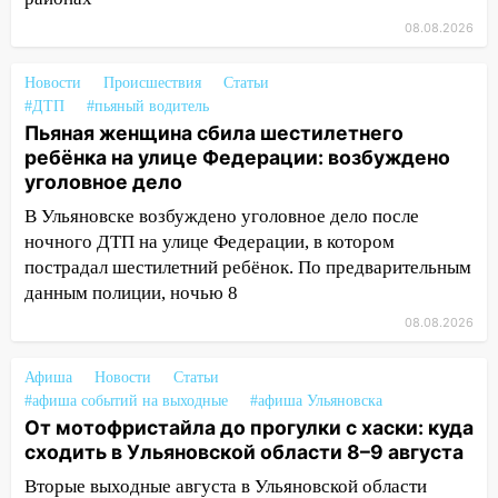
сошёл с рельсов
08.08.2026
13:22
Упавшие деревья перекрыли
дороги в Ульяновске: фото
Новости
Происшествия
Статьи
#ДТП
#пьяный водитель
13:17
Непогода в Ульяновске не
Пьяная женщина сбила шестилетнего
закончится сегодня: сильные ливни
ребёнка на улице Федерации: возбуждено
сохранятся 9 августа
уголовное дело
13:15
Трижды «брал в долг» без спроса:
В Ульяновске возбуждено уголовное дело после
житель Вешкаймского района похитил у
ночного ДТП на улице Федерации, в котором
знакомого 191 тысячу рублей
пострадал шестилетний ребёнок. По предварительным
данным полиции, ночью 8
13:14
Ураган оторвал светофор на
08.08.2026
проспекте Филатова в Ульяновске
13:12
Дерево пробило крышу дома на
Афиша
Новости
Статьи
Новгородской в Ульяновске и рухнуло
#афиша событий на выходные
#афиша Ульяновска
на электрощит
От мотофристайла до прогулки с хаски: куда
сходить в Ульяновской области 8–9 августа
13:10
В Заволжском районе дерево
упало во дворе
Вторые выходные августа в Ульяновской области