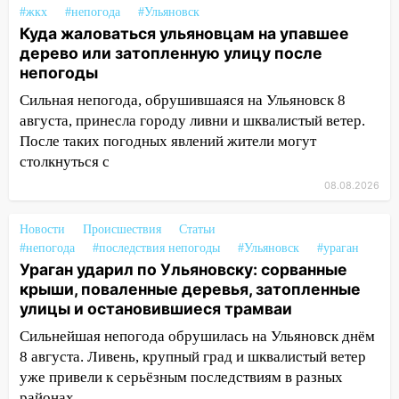
упавшее дерево или затопленную улицу
#жкх
#непогода
#Ульяновск
после непогоды
Куда жаловаться ульяновцам на упавшее
13:59
В Новом городе ураганным
дерево или затопленную улицу после
ветром сорвало опалубку со
непогоды
строящегося дома
Сильная непогода, обрушившаяся на Ульяновск 8
августа, принесла городу ливни и шквалистый ветер.
13:54
В мэрии Ульяновска рассказали,
После таких погодных явлений жители могут
как устраняют последствия мощного
столкнуться с
шторма
08.08.2026
13:49
Стихия продолжает крушить
Ульяновск: дерево рухнуло на дом на
Новости
Происшествия
Статьи
Орджоникидзе
#непогода
#последствия непогоды
#Ульяновск
#ураган
13:47
На Нижней Террасе мощным
Ураган ударил по Ульяновску: сорванные
ветром вырвало дерево с корнем
крыши, поваленные деревья, затопленные
улицы и остановившиеся трамваи
13:46
Сильный ветер сорвал крышу с
Сильнейшая непогода обрушилась на Ульяновск днём
СТО на проспекте Созидателей
8 августа. Ливень, крупный град и шквалистый ветер
13:35
Непогода продолжает бить по
уже привели к серьёзным последствиям в разных
транспорту: в Ульяновске трамвай
районах