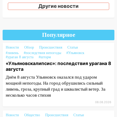
Ульяновской области подали более 10
Другие новости
тысяч заявлений
15:04
Фоторепортаж с улиц Ульяновска
после шторма: поваленные деревья и
затопленные улицы
Популярное
14:28
Ураган вырвал остановку на улице
Деева в Заволжье
Новости
Обзор
Происшествия
Статьи
14:26
Жители Ульяновска сами
#ливень
#последствия непогоды
#Ульяновск
#ураган 8 августа
#шторм
пытаются расчистить ливнёвки, не
«Ульяновскалипсис»: последствия урагана 8
дождавшись коммунальщиков
августа
14:16
Шторм продолжает ломать город:
Днём 8 августа Ульяновск оказался под ударом
на улице Любови Шевцовой рухнул
мощной непогоды. На город обрушились сильный
светофор
ливень, гроза, крупный град и шквалистый ветер. За
несколько часов стихия
14:14
Студента из Ульяновска обманули
мошенники под видом преподавателя
08.08.2026
14:12
Куда жаловаться ульяновцам на
Новости
Общество
Происшествия
Статьи