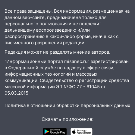
05:18
Судьба готовит сюрприз: гороскоп
Все права защищены. Вся информация, размещенная на
на 8 августа — кому повезет с
данном веб-сайте, предназначена только для
деньгами, а кого ждет неожиданная
персонального пользования и не подлежит
встреча
дальнейшему воспроизведению и/или
распространению в какой-либо форме, иначе как с
04:47
В Ульяновской области объявили
письменного разрешения редакции.
ракетную опасность: звучат сирены
Редакция может не разделять мнение авторов.
07.08.2026
"Информационный портал misanec.ru" зарегистрирован
20:40
Ульяновские аграрии смогут
в Федеральной службе по надзору в сфере связи,
купить тракторы с отсрочкой платежа
информационных технологий и массовых
до декабря
коммуникаций. Свидетельство о регистрации средства
19:34
В следственном управлении
массовой информации ЭЛ №ФС 77 - 61045 от
состоялось торжественное
05.03.2015
мероприятие, приуроченное к
Политика в отношении обработки персональных данных
празднованию Дня сотрудника органов
следствия Российской Федерации
Скачать приложение:
19:30
Ульяновцев приглашают
поддержать «Симбирскую чебурашку»